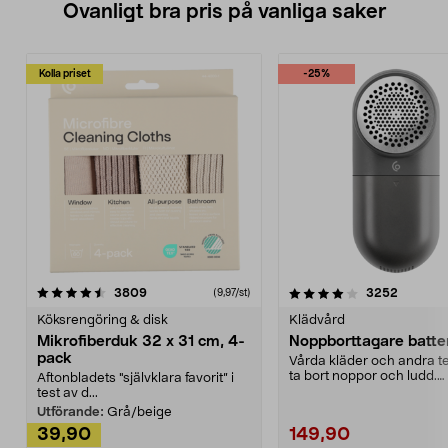
Ovanligt bra pris på vanliga saker
Kolla priset
-25%
4.0av 5 stjärnor
recensioner
4.5av 5 stjärnor
recensio
3809
3252
(9,97/st)
Köksrengöring & disk
Klädvård
Mikrofiberduk 32 x 31 cm, 4-
Noppborttagare batter
pack
Vårda kläder och andra tex
ta bort noppor och ludd.
Aftonbladets "självklara favorit” i
Noppborttagaren fräs...
test av d...
Utförande:
Grå/beige
39,90
149,90