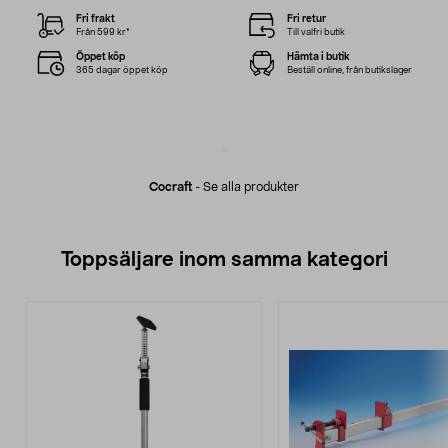
Fri frakt
Fri retur
Från 599 kr*
Till valfri butik
Öppet köp
Hämta i butik
365 dagar öppet köp
Beställ online, från butikslager
Cocraft
-
Se alla produkter
Toppsäljare inom samma kategori