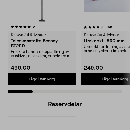
4.0 av 5 stjärnor
recensioner
4.5 av 5 stjärnor
recensione
8
165
Skruvstäd & tvingar
Skruvstäd & tvingar
Teleskopstötta Bessey
Limknekt 1560 mm
ST290
Underlättar limning av st
arbetsstycken. Limknekt –
En extra hand vid uppsättning av
tving av kraftig alu...
takskivor, gipsskivor, paneler m.m.
Vinklingsba...
499,00
249,00
Lägg i varukorg
Lägg i varukorg
Reservdelar