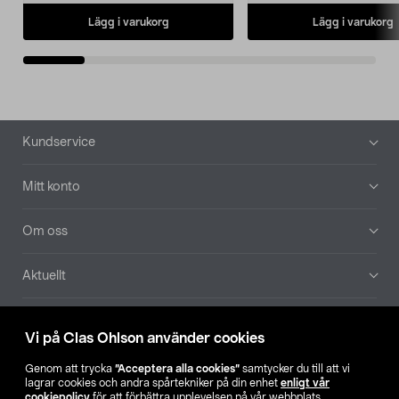
Lägg i varukorg
Lägg i varukorg
Sidfot
Kundservice
Mitt konto
Om oss
Aktuellt
Våra bolag
Vi på Clas Ohlson använder cookies
Hitta butik
Genom att trycka
”Acceptera alla cookies”
samtycker du till att vi
lagrar cookies och andra spårtekniker på din enhet
enligt vår
cookiepolicy
för att förbättra upplevelsen på vår webbplats,