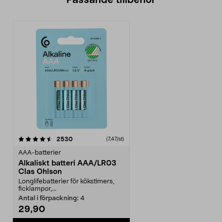
Passande tillbehör
recensioner
2530
(7,47/st)
AAA-batterier
Alkaliskt batteri AAA/LR03
Clas Ohlson
Longlifebatterier för kökstimers,
ficklampor,...
Antal i förpackning:
4
29,90