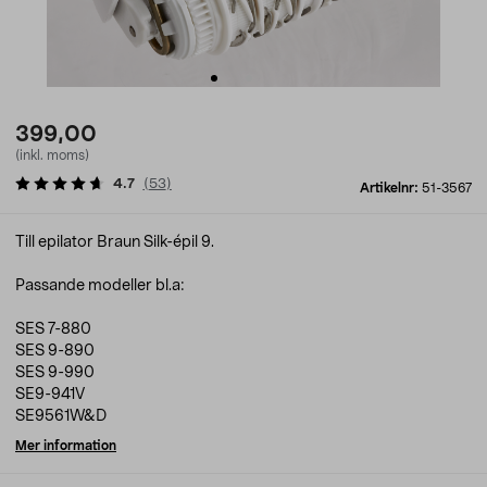
399,00
(inkl. moms)
4.7
(
53
)
Artikelnr:
51-3567
Till epilator Braun Silk-épil 9.
Passande modeller bl.a:
SES 7-880
SES 9-890
SES 9-990
SE9-941V
SE9561W&D
Mer information