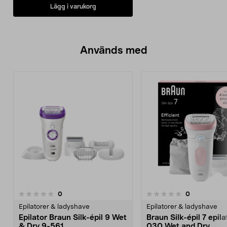
Lägg i varukorg
Används med
recensioner
recensioner
0
0
0.0 av 5 stjärnor
0.0 av 5 stjärnor
Epilatorer & ladyshave
Epilatorer & ladyshave
Epilator Braun Silk-épil 9 Wet
Braun Silk-épil 7 epila
& Dry 9-561
030 Wet and Dry