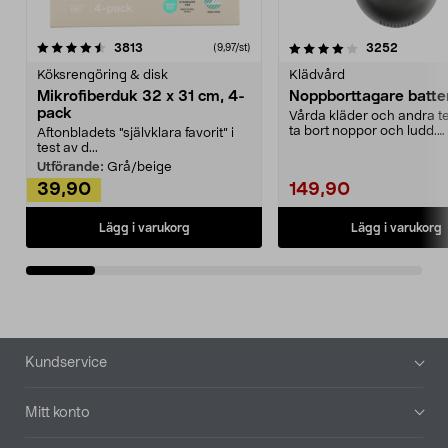
4.0av 5 stjärnor
recensioner
4.5av 5 stjärnor
recensio
3813
3252
(9,97/st)
Köksrengöring & disk
Klädvård
Mikrofiberduk 32 x 31 cm, 4-
Noppborttagare batter
pack
Vårda kläder och andra tex
ta bort noppor och ludd.
Aftonbladets "självklara favorit” i
Noppborttagaren fräs...
test av d...
Utförande:
Grå/beige
39,90
149,90
Lägg i varukorg
Lägg i varukorg
Sidfot
Kundservice
Mitt konto