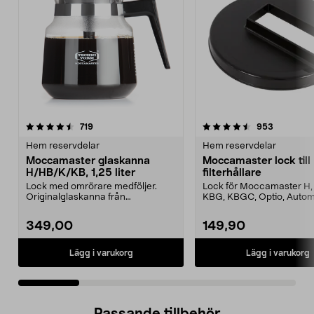
4.5 av 5 stjärnor
recensioner
4.5 av 5 stjärnor
recension
719
953
Hem reservdelar
Hem reservdelar
Moccamaster glaskanna
Moccamaster lock till
H/HB/K/KB, 1,25 liter
filterhållare
Lock med omrörare medföljer.
Lock för Moccamaster H, 
Originalglaskanna från
KBG, KBGC, Optio, Autom
Moccamaster. Förläng livet p...
Automatic S, Manual ...
349,00
149,90
Lägg i varukorg
Lägg i varukorg