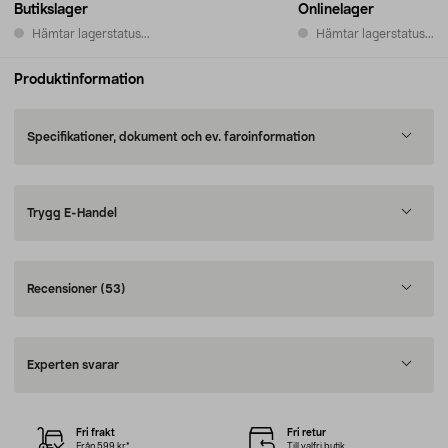
Butikslager
Onlinelager
Hämtar lagerstatus...
Hämtar lagerstatus...
Produktinformation
Specifikationer, dokument och ev. faroinformation
Trygg E-Handel
Recensioner
(53)
Experten svarar
Fri frakt
Fri retur
Från 599 kr*
Till valfri butik