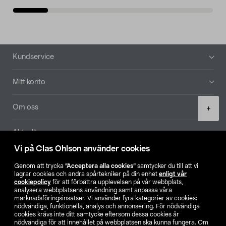
Sidfot
Kundservice
Mitt konto
Product
Om oss
+
quantity
Aktuellt
Vi på Clas Ohlson använder cookies
Våra bolag
Genom att trycka
”Acceptera alla cookies”
samtycker du till att vi
lagrar cookies och andra spårtekniker på din enhet
enligt vår
Hitta butik
cookiepolicy
för att förbättra upplevelsen på vår webbplats,
analysera webbplatsens användning samt anpassa våra
marknadsföringsinsatser. Vi använder fyra kategorier av cookies:
nödvändiga, funktionella, analys och annonsering. För nödvändiga
SE
NO
FI
cookies krävs inte ditt samtycke eftersom dessa cookies är
nödvändiga för att innehållet på webbplatsen ska kunna fungera. Om