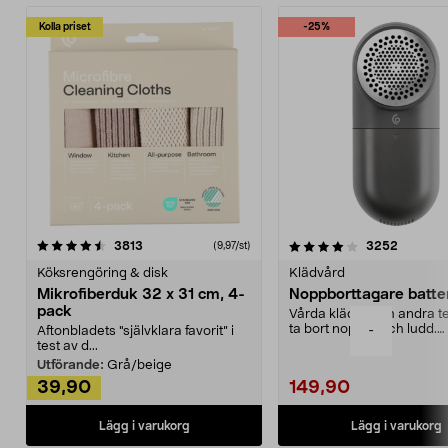
Kolla priset
-25%
4.0av 5 stjärnor
recensioner
4.5av 5 stjärnor
recensio
3813
3252
(9,97/st)
Köksrengöring & disk
Klädvård
Mikrofiberduk 32 x 31 cm, 4-
Noppborttagare batter
pack
Vårda kläder och andra tex
ta bort noppor och ludd.
-
Aftonbladets "självklara favorit” i
Noppborttagaren fräs...
test av d...
Utförande:
Grå/beige
39,90
149,90
Lägg i varukorg
Lägg i varukorg