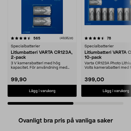
4.5av 5 stjärnor
recensioner
4.5av 5 stjärnor
recensioner
565
78
(49,95/st)
Specialbatterier
Specialbatterier
Litiumbatteri VARTA CR123A,
Litiumbatteri VARTA 
2-pack
10-pack
3 V kamerabatteri med hög
Varta CR123A Photo Lithi
kapacitet. För användning med
Volts kamerabatteri med
kameror, fotoblixtar, fi...
kapacitet. För använd...
99,90
399,00
Lägg i varukorg
Lägg i varukorg
Ovanligt bra pris på vanliga saker