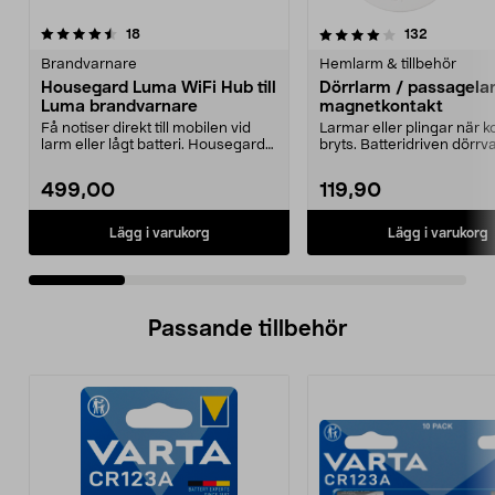
4.0 av 5 stjärnor
recensioner
4.0 av 5 stjärnor
recensione
18
132
Brandvarnare
Hemlarm & tillbehör
Housegard Luma WiFi Hub till
Dörrlarm / passagel
Luma brandvarnare
magnetkontakt
Få notiser direkt till mobilen vid
Larmar eller plingar när 
larm eller lågt batteri. Housegard
bryts. Batteridriven dörr
Luma Hub –...
även kan an...
499,00
119,90
Lägg i varukorg
Lägg i varukorg
Passande tillbehör