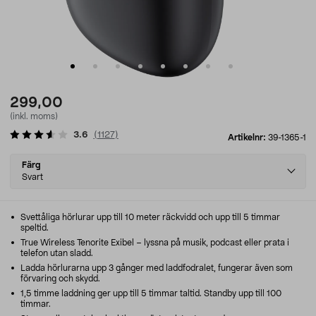
299,00
(inkl. moms)
3.6
(
1127
)
Artikelnr:
39-1365-1
Select
Färg
variant
Svart
Svettåliga hörlurar upp till 10 meter räckvidd och upp till 5 timmar
speltid.
True Wireless Tenorite Exibel – lyssna på musik, podcast eller prata i
telefon utan sladd.
Ladda hörlurarna upp 3 gånger med laddfodralet, fungerar även som
förvaring och skydd.
1,5 timme laddning ger upp till 5 timmar taltid. Standby upp till 100
timmar.