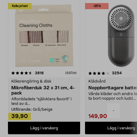
Kolla priset
-25%
4.0av 5 stjärnor
recensioner
4.5av 5 stjärnor
recensio
3816
3254
(9,97/st)
Köksrengöring & disk
Klädvård
Mikrofiberduk 32 x 31 cm, 4-
Noppborttagare batter
pack
Vårda kläder och andra tex
ta bort noppor och ludd.
Aftonbladets "självklara favorit” i
Noppborttagaren fräs...
test av d...
Utförande:
Grå/beige
-
39,90
149,90
Lägg i varukorg
Lägg i varukorg