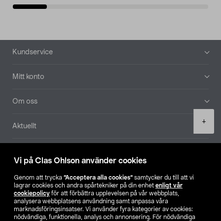
Sidfot
Kundservice
Mitt konto
Om oss
Product
+
Aktuellt
quantity
Våra bolag
Vi på Clas Ohlson använder cookies
Hitta butik
Genom att trycka
”Acceptera alla cookies”
samtycker du till att vi
lagrar cookies och andra spårtekniker på din enhet
enligt vår
cookiepolicy
för att förbättra upplevelsen på vår webbplats,
SE
NO
FI
analysera webbplatsens användning samt anpassa våra
marknadsföringsinsatser. Vi använder fyra kategorier av cookies:
nödvändiga, funktionella, analys och annonsering. För nödvändiga