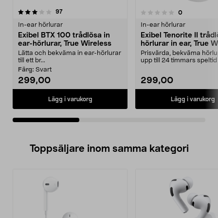
recensioner
4.0av 5 stjärnor
97
recensioner
0
0.0 av 5 stjärnor
In-ear hörlurar
In-ear hörlurar
Exibel BTX 100 trådlösa in
Exibel Tenorite II tråd
ear-hörlurar, True Wireless
hörlurar in ear, True W
Lätta och bekväma in ear-hörlurar
Prisvärda, bekväma hörl
till ett br...
upp till 24 timmars spelti
fodralet. Exibel...
Färg:
Svart
299,00
299,00
Lägg i varukorg
Lägg i varukorg
Toppsäljare inom samma kategori