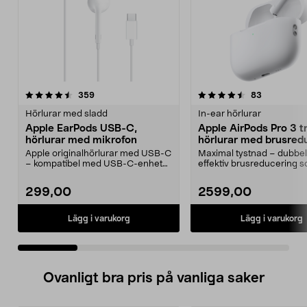
4.5 av 5 stjärnor
recensioner
4.5 av 5 stjärnor
recensione
359
83
Hörlurar med sladd
In-ear hörlurar
Apple EarPods USB-C,
Apple AirPods Pro 3 t
hörlurar med mikrofon
hörlurar med brusred
Apple originalhörlurar med USB-C
Maximal tystnad – dubbel
– kompatibel med USB-C-enheter
effektiv brusreducering 
med iOS 10 eller...
föregångaren. Apple Air...
299,00
2599,00
Lägg i varukorg
Lägg i varukorg
Ovanligt bra pris på vanliga saker