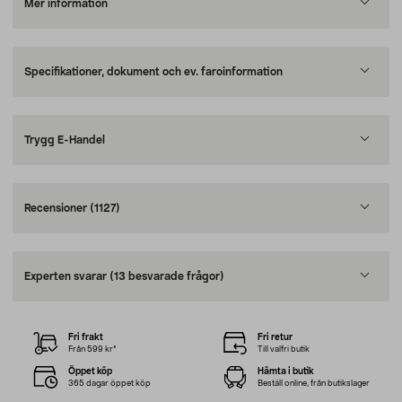
Mer information
Specifikationer, dokument och ev. faroinformation
Trygg E-Handel
Recensioner
(1127)
Experten svarar
(13 besvarade frågor)
Fri frakt
Fri retur
Från 599 kr*
Till valfri butik
Öppet köp
Hämta i butik
365 dagar öppet köp
Beställ online, från butikslager