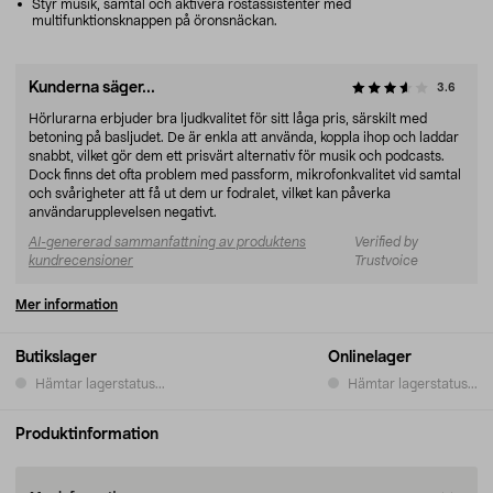
Styr musik, samtal och aktivera röstassistenter med
multifunktionsknappen på öronsnäckan.
Kunderna säger...
3.6
Hörlurarna erbjuder bra ljudkvalitet för sitt låga pris, särskilt med
betoning på basljudet. De är enkla att använda, koppla ihop och laddar
snabbt, vilket gör dem ett prisvärt alternativ för musik och podcasts.
Dock finns det ofta problem med passform, mikrofonkvalitet vid samtal
och svårigheter att få ut dem ur fodralet, vilket kan påverka
användarupplevelsen negativt.
AI-genererad sammanfattning av produktens
Verified by
kundrecensioner
Trustvoice
Mer information
Butikslager
Onlinelager
Hämtar lagerstatus...
Hämtar lagerstatus...
Produktinformation