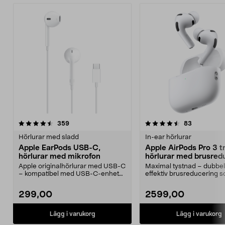
4.5 av 5 stjärnor
recensioner
4.5 av 5 stjärnor
recensione
359
83
Hörlurar med sladd
In-ear hörlurar
Apple EarPods USB-C,
Apple AirPods Pro 3 t
hörlurar med mikrofon
hörlurar med brusred
Apple originalhörlurar med USB-C
Maximal tystnad – dubbel
– kompatibel med USB-C-enheter
effektiv brusreducering 
med iOS 10 eller...
föregångaren. Apple Air...
299,00
2599,00
Lägg i varukorg
Lägg i varukorg