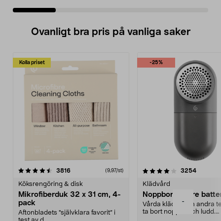
Ovanligt bra pris på vanliga saker
Kolla priset
-25%
4.0av 5 stjärnor
recensioner
4.5av 5 stjärnor
recensio
3816
3254
(9,97/st)
Köksrengöring & disk
Klädvård
Mikrofiberduk 32 x 31 cm, 4-
Noppborttagare batter
-
pack
Vårda kläder och andra tex
ta bort noppor och ludd.
Aftonbladets "självklara favorit” i
Noppborttagaren fräs...
test av d...