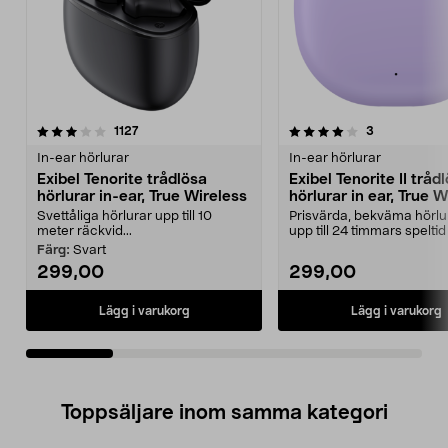
4.0av 5 stjärnor
recensioner
recensioner
1127
3
0.0 av 5 stjärnor
In-ear hörlurar
In-ear hörlurar
Exibel Tenorite trådlösa
Exibel Tenorite II tråd
hörlurar in-ear, True Wireless
hörlurar in ear, True W
Svettåliga hörlurar upp till 10
Prisvärda, bekväma hörl
meter räckvid...
upp till 24 timmars spelti
fodralet. Exibel...
Färg:
Svart
299,00
299,00
Lägg i varukorg
Lägg i varukorg
Toppsäljare inom samma kategori