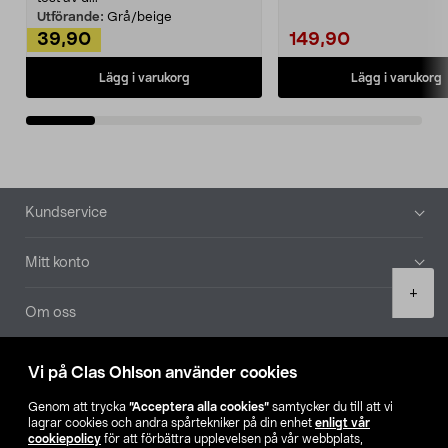
Utförande:
Grå/beige
39,90
149,90
Lägg i varukorg
Lägg i varukorg
Sidfot
Kundservice
Mitt konto
Product
+
quantity
Om oss
Aktuellt
Vi på Clas Ohlson använder cookies
Genom att trycka
”Acceptera alla cookies”
samtycker du till att vi
Våra bolag
lagrar cookies och andra spårtekniker på din enhet
enligt vår
cookiepolicy
för att förbättra upplevelsen på vår webbplats,