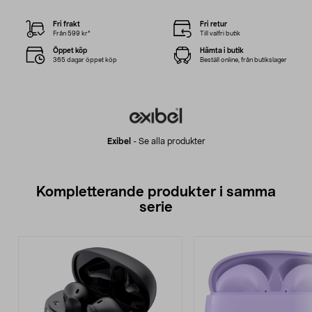
Fri frakt
Fri retur
Från 599 kr*
Till valfri butik
Öppet köp
Hämta i butik
365 dagar öppet köp
Beställ online, från butikslager
Exibel
-
Se alla produkter
Kompletterande produkter i samma
serie