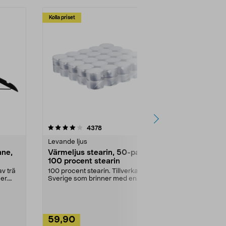
Kolla priset
Multibuy
4.5av 5 stjärnor
recensioner
4.5
4378
2
Levande ljus
Rengöringsm
nne,
Värmeljus stearin, 50-pack,
Bikarbonat
100 procent stearin
Ett allsidigt 
städning och 
v trä
100 procent stearin. Tillverkade i
ute. Städa med
er.
Sverige som brinner med en
vacker och sotfri ...
59,90
49,90