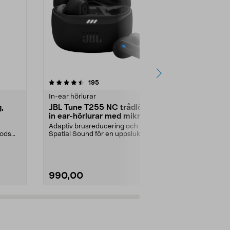
4.0 av 5 stjärnor
recensioner
4.5
195
5
In-ear hörlurar
In-ear hörlur
,
JBL Tune T255 NC trådlösa
Sony WF-C5
in ear-hörlurar med mikrofon,
ear hörlura
svart
Adaptiv brusreducering och
11 timmars ba
pods
Spatial Sound för en uppslukande
ytterligare 11 
ljudupplevelse. JBL ...
Färg:
Svart
990,00
490,00