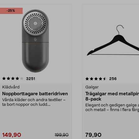
-25%
4.5av 5 stjärnor
recensioner
4.0av 5 stjärnor
recensioner
3251
256
Klädvård
Galgar
Noppborttagare batteridriven
Trägalgar med metallpi
8-pack
Vårda kläder och andra textilier –
ta bort noppor och ludd.
Elegant och gedigen galge a
Noppborttagaren fräs...
och metall – finns i flera färg
Galge med sv...
149,90
79,90
199,90