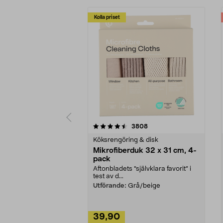
Kolla priset
5av 5 stjärnor
4.0av 5 stjärnor
recensioner
3808
Köksrengöring & disk
Mikrofiberduk 32 x 31 cm, 4-
pack
Aftonbladets "självklara favorit” i
test av d...
Utförande:
Grå/beige
39,90