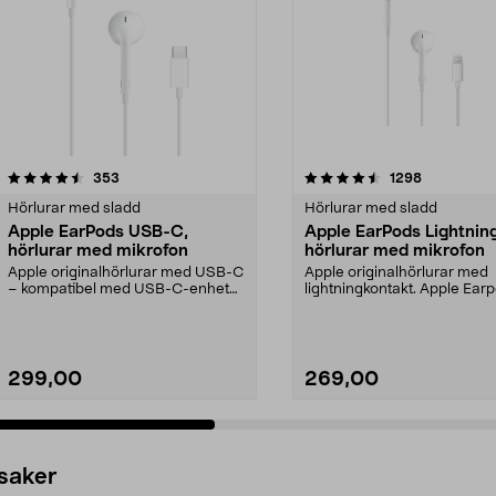
4.5 av 5 stjärnor
recensioner
4.5 av 5 stjärnor
recensioner
353
1298
Hörlurar med sladd
Hörlurar med sladd
Apple EarPods USB-C,
Apple EarPods Lightning
hörlurar med mikrofon
hörlurar med mikrofon
Apple originalhörlurar med USB-C
Apple originalhörlurar med
– kompatibel med USB-C-enheter
lightningkontakt. Apple Ear
med iOS 10 eller...
Lightning – maximerad...
299,00
269,00
 saker