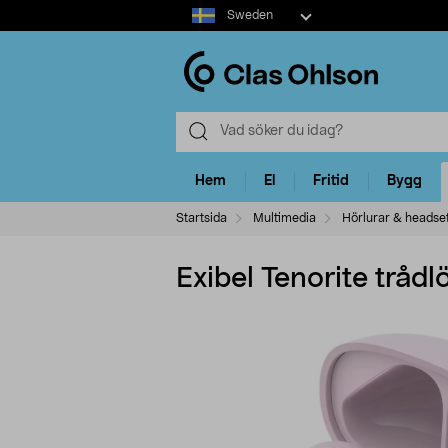
Select
Sweden
market
Hem
El
Fritid
Bygg
Startsida
Multimedia
Hörlurar & headse
Exibel Tenorite trådl