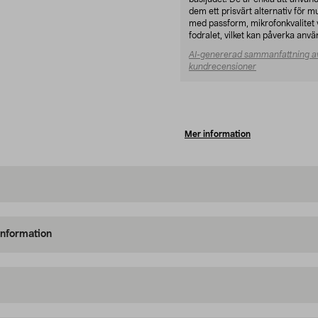
dem ett prisvärt alternativ för 
med passform, mikrofonkvalitet v
fodralet, vilket kan påverka anv
AI-genererad sammanfattning a
kundrecensioner
Mer information
information