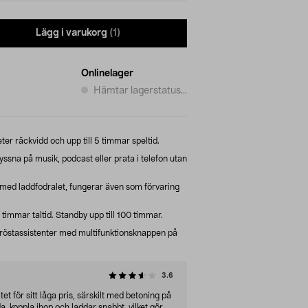
Lägg i varukorg
(1)
Onlinelager
Hämtar lagerstatus...
eter räckvidd och upp till 5 timmar speltid.
yssna på musik, podcast eller prata i telefon utan
med laddfodralet, fungerar även som förvaring
 timmar taltid. Standby upp till 100 timmar.
 röstassistenter med multifunktionsknappen på
3.6
et för sitt låga pris, särskilt med betoning på
a, koppla ihop och laddar snabbt, vilket gör