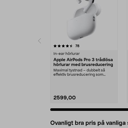
5 av 5 stjärnor
4.5 av 5 stjärnor
recensioner
78
In-ear hörlurar
Apple AirPods Pro 3 trådlösa
hörlurar med brusreducering
Maximal tystnad – dubbelt så
effektiv brusreducering som
föregångaren. Apple Air...
2599,00
Ovanligt bra pris på vanliga