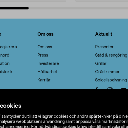
Lägg i varukorg
Lägg i varukorg
o
Om oss
Aktuellt
egistrera
Om oss
Presenter
enord
Press
Städ & rengöring
ation
Investerare
Grillar
istorik
Hållbarhet
Grästrimmer
Karriär
Solcellsbelysning
 cookies
”
samtycker du till att vi lagrar cookies och andra spårtekniker på din 
analysera webbplatsens användning samt anpassa våra marknadsförings
 och annonsering. För nödvändiga cookies krävs inte ditt samtycke ef