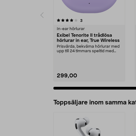
0av 5 stjärnor
recensioner
3
0.0 av 5 stjärnor
In-ear hörlurar
Exibel Tenorite II trådlösa
hörlurar in ear, True Wireless
Prisvärda, bekväma hörlurar med
upp till 24 timmars speltid med
fodralet. Exibel...
299,00
Lägg i varukorg
Toppsäljare inom samma ka