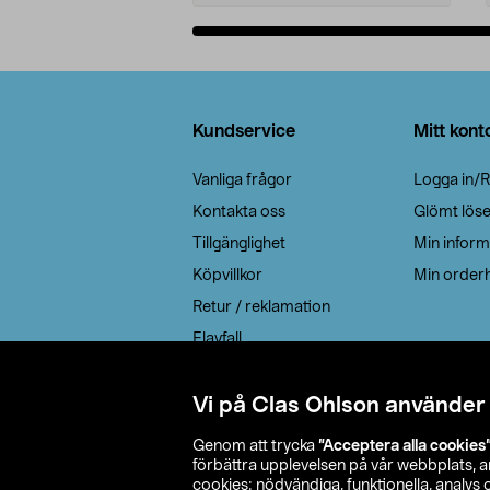
Lägg i varukorg
Sidfot
Kundservice
Mitt kont
Vanliga frågor
Logga in/R
Kontakta oss
Glömt lös
Tillgänglighet
Min inform
Köpvillkor
Min orderh
Retur / reklamation
Elavfall
Cookie policy
Leveransalternativ
Vi på Clas Ohlson använder
Genom att trycka
”Acceptera alla cookies
förbättra upplevelsen på vår webbplats, 
cookies: nödvändiga, funktionella, analys