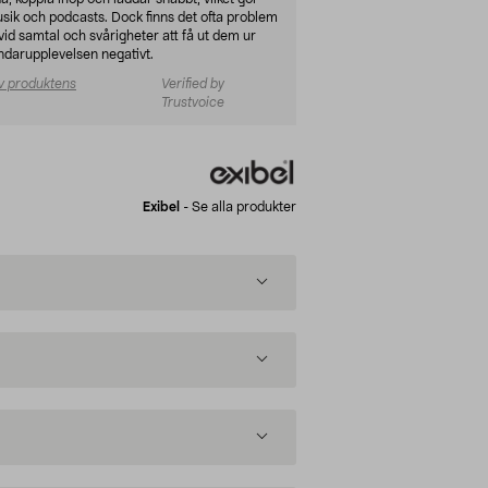
musik och podcasts. Dock finns det ofta problem
id samtal och svårigheter att få ut dem ur
ändarupplevelsen negativt.
v produktens
Verified by
Trustvoice
Exibel
-
Se alla produkter