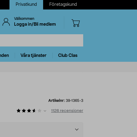
Privatkund
Företagskund
Välkommen
Logga in/Bli medlem
nden
Våra tjänster
Club Clas
Artikelnr:
39-1365-3
1126
recensioner