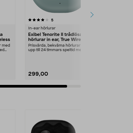
recensioner
5
In-ear hörlurar
sa
Exibel Tenorite II trådlösa
eless
hörlurar in ear, True Wireless
ar med
Prisvärda, bekväma hörlurar med
med
upp till 24 timmars speltid med
fodralet. Exibel...
299,00
Lägg i varukorg