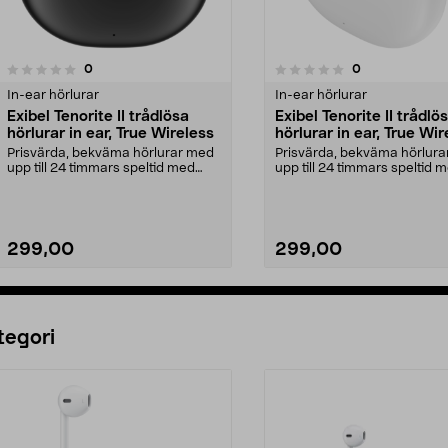
4.0av 5 stjärnor
recensioner
recensioner
0
0
0.0 av 5 stjärnor
In-ear hörlurar
In-ear hörlurar
Exibel Tenorite II trådlösa
Exibel Tenorite II trådlö
hörlurar in ear, True Wireless
hörlurar in ear, True Wir
Prisvärda, bekväma hörlurar med
Prisvärda, bekväma hörlur
upp till 24 timmars speltid med
upp till 24 timmars speltid 
fodralet. Exibel...
fodralet. Exibel...
299,00
299,00
Lägg i varukorg
Lägg i varukorg
tegori