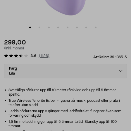
299,00
(inkl. moms)
3.6
(
1126
)
Artikelnr:
39-1365-5
Select
Färg
variant
Lila
Svettåliga hörlurar upp till 10 meter räckvidd och upp till 5 timmar
speltid.
True Wireless Tenorite Exibel – lyssna på musik, podcast eller prata i
telefon utan sladd.
Ladda hörlurarna upp 3 gånger med laddfodralet, fungerar även som
förvaring och skydd.
1,5 timme laddning ger upp till 5 timmar taltid. Standby upp till 100
timmar.