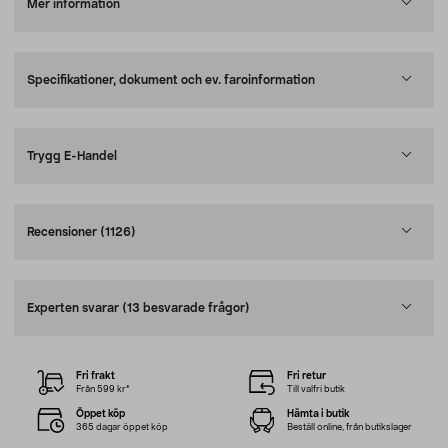
Mer information
Specifikationer, dokument och ev. faroinformation
Trygg E-Handel
Recensioner
(1126)
Experten svarar
(13 besvarade frågor)
Fri frakt
Fri retur
Från 599 kr*
Till valfri butik
Öppet köp
Hämta i butik
365 dagar öppet köp
Beställ online, från butikslager