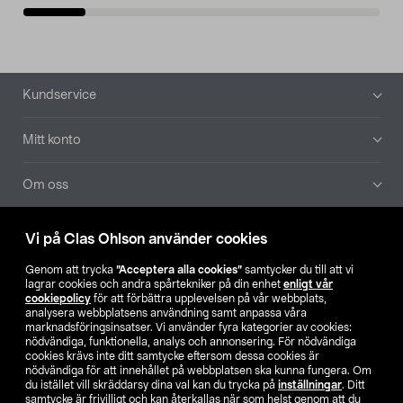
Sidfot
Kundservice
Mitt konto
Om oss
Aktuellt
Vi på Clas Ohlson använder cookies
Genom att trycka
”Acceptera alla cookies”
samtycker du till att vi
Våra bolag
lagrar cookies och andra spårtekniker på din enhet
enligt vår
cookiepolicy
för att förbättra upplevelsen på vår webbplats,
analysera webbplatsens användning samt anpassa våra
Hitta butik
marknadsföringsinsatser. Vi använder fyra kategorier av cookies:
nödvändiga, funktionella, analys och annonsering. För nödvändiga
cookies krävs inte ditt samtycke eftersom dessa cookies är
SE
NO
FI
nödvändiga för att innehållet på webbplatsen ska kunna fungera. Om
du istället vill skräddarsy dina val kan du trycka på
inställningar
. Ditt
samtycke är frivilligt och kan återkallas när som helst genom att du