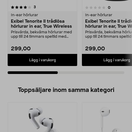
recensioner
3
recensioner
0
0.0 av 5 stjärnor
0.0 av 5 stjärnor
In-ear hörlurar
In-ear hörlurar
Exibel Tenorite II trådlösa
Exibel Tenorite II tråd
hörlurar in ear, True Wireless
hörlurar in ear, True W
Prisvärda, bekväma hörlurar med
Prisvärda, bekväma hörl
upp till 24 timmars speltid med
upp till 24 timmars spelti
fodralet. Exibel...
fodralet. Exibel...
299,00
299,00
Lägg i varukorg
Lägg i varukorg
Toppsäljare inom samma kategori