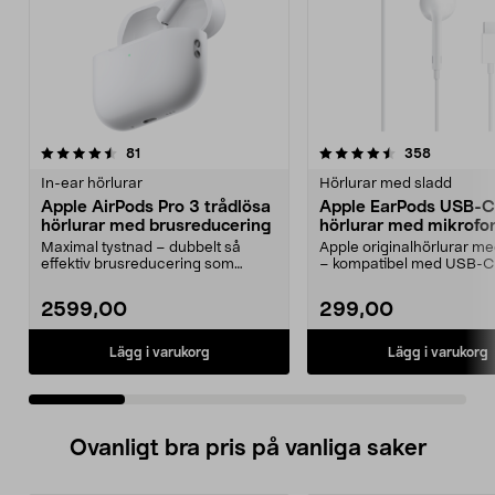
4.5 av 5 stjärnor
recensioner
4.5 av 5 stjärnor
recension
81
358
In-ear hörlurar
Hörlurar med sladd
Apple AirPods Pro 3 trådlösa
Apple EarPods USB-C
hörlurar med brusreducering
hörlurar med mikrofo
Maximal tystnad – dubbelt så
Apple originalhörlurar 
effektiv brusreducering som
– kompatibel med USB-C
föregångaren. Apple Air...
med iOS 10 eller...
2599,00
299,00
Lägg i varukorg
Lägg i varukorg
Ovanligt bra pris på vanliga saker