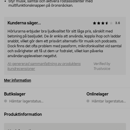
Styr musik, samtal och aktivera röstassistenter med
multifunktionsknappen på öronsnäckan.
Kunderna säger...
3.6
Hörlurarna erbjuder bra ljudkvalitet för sitt låga pris, särskilt med
betoning på basljudet. De är enkla att använda, koppla ihop och laddar
snabbt, vilket gör dem ett prisvärt alternativ för musik och podcasts.
Dock finns det ofta problem med passform, mikrofonkvalitet vid samtal
och svårigheter att få ut dem ur fodralet, vilket kan påverka
användarupplevelsen negativt.
AI-genererad sammanfattning av produktens
Verified by
kundrecensioner
Trustvoice
Mer information
Butikslager
Onlinelager
Hämtar lagerstatus...
Hämtar lagerstatus...
Produktinformation