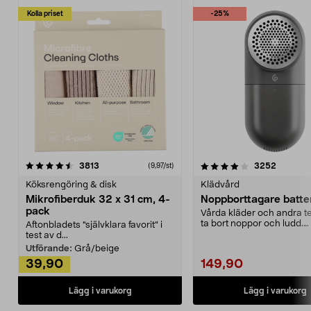
Kolla priset
-25%
4.0av 5 stjärnor
recensioner
4.5av 5 stjärnor
recensio
3813
3252
(9,97/st)
Köksrengöring & disk
Klädvård
Mikrofiberduk 32 x 31 cm, 4-
Noppborttagare batter
pack
Vårda kläder och andra tex
ta bort noppor och ludd.
Aftonbladets "självklara favorit” i
Noppborttagaren fräs...
test av d...
Utförande:
Grå/beige
39,90
149,90
Lägg i varukorg
Lägg i varukorg