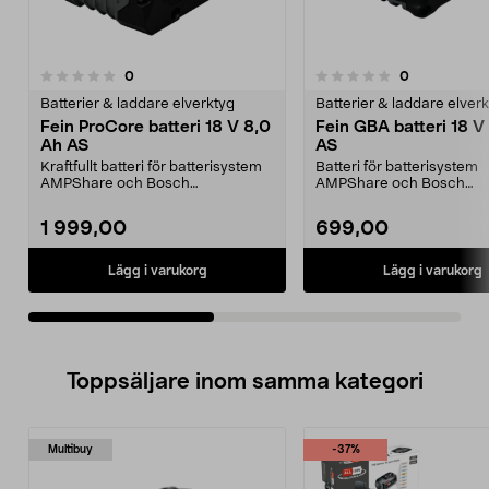
recensioner
recensioner
0
0
0.0 av 5 stjärnor
0.0 av 5 stjärnor
Batterier & laddare elverktyg
Batterier & laddare elver
Fein ProCore batteri 18 V 8,0
Fein GBA batteri 18 V
Ah AS
AS
Kraftfullt batteri för batterisystem
Batteri för batterisystem
AMPShare och Bosch
AMPShare och Bosch
Professional 18 V. Fein ...
Professional 18 V. Fein G
2,...
1 999,00
699,00
Lägg i varukorg
Lägg i varukorg
Toppsäljare inom samma kategori
Multibuy
-37%