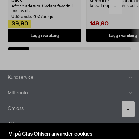
pack
Vårda kläder och andra tex
ta bort noppor och ludd.
-
Aftonbladets "självklara favorit” i
Noppborttagaren fräs...
test av d...
Utförande:
Grå/beige
39,90
149,90
Lägg i varukorg
Lägg i varukorg
Sidfot
Kundservice
Mitt konto
Product
Om oss
+
quantity
Aktuellt
Vi på Clas Ohlson använder cookies