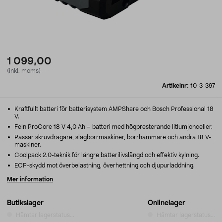
1 099,00
(inkl. moms)
Artikelnr:
10-3-397
Kraftfullt batteri för batterisystem AMPShare och Bosch Professional 18
V.
Fein ProCore 18 V 4,0 Ah – batteri med högpresterande litiumjonceller.
Passar skruvdragare, slagborrmaskiner, borrhammare och andra 18 V-
maskiner.
Coolpack 2.0-teknik för längre batterilivslängd och effektiv kylning.
ECP-skydd mot överbelastning, överhettning och djupurladdning.
Mer information
Butikslager
Onlinelager
Hämtar lagerstatus...
Hämtar lagerstatus...