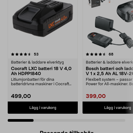
4.5 av 5 stjärnor
recensioner
4.5 av 5 stjärnor
recensione
53
68
Batterier & laddare elverktyg
Batterier & laddare elver
Cocraft LXC batteri 18 V 4,0
Bosch batteri och lad
Ah HDPP1840
V 1 x 2,5 Ah AL 18V-2
Litiumjonbatteri för dina
Flexibelt system – passar 
batteridrivna maskiner i Cocraft
Power for All-maskiner. 
LXC-systemet. Cocraft...
startset 18 V ...
499,00
399,00
Lägg i varukorg
Lägg i varukorg