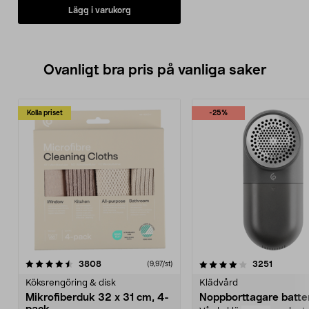
Lägg i varukorg
Ovanligt bra pris på vanliga saker
Kolla priset
-25%
4.0av 5 stjärnor
recensioner
4.5av 5 stjärnor
recensio
3808
3251
(9,97/st)
Köksrengöring & disk
Klädvård
Mikrofiberduk 32 x 31 cm, 4-
Noppborttagare batter