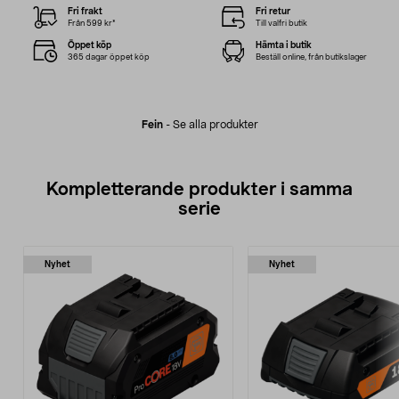
Fri frakt
Fri retur
Från 599 kr*
Till valfri butik
Öppet köp
Hämta i butik
365 dagar öppet köp
Beställ online, från butikslager
Fein
-
Se alla produkter
Kompletterande produkter i samma
serie
Nyhet
Nyhet