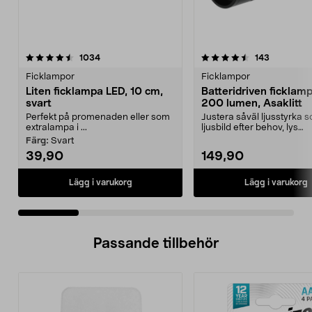
4.5 av 5 stjärnor
recensioner
4.5 av 5 stjärnor
recensione
1034
143
Ficklampor
Ficklampor
Liten ficklampa LED, 10 cm,
Batteridriven ficklam
svart
200 lumen, Asaklitt
Perfekt på promenaden eller som
Justera såväl ljusstyrka 
extralampa i ...
ljusbild efter behov, lys
starkt/svagt, brett/smalt...
Färg:
Svart
39,90
149,90
Lägg i varukorg
Lägg i varukorg
Passande tillbehör