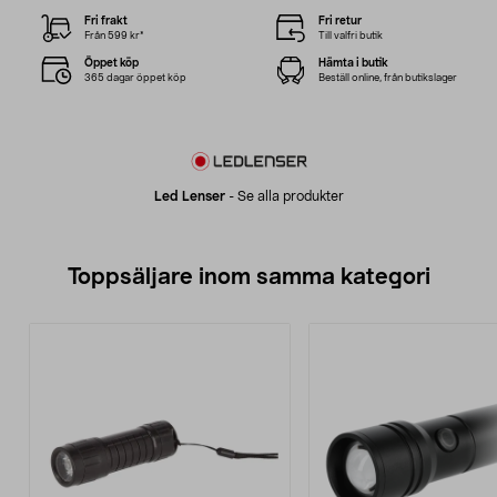
Fri frakt
Fri retur
Från 599 kr*
Till valfri butik
Öppet köp
Hämta i butik
365 dagar öppet köp
Beställ online, från butikslager
Led Lenser
-
Se alla produkter
Toppsäljare inom samma kategori