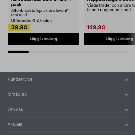
pack
Vårda kläder och andra tex
ta bort noppor och ludd.
Aftonbladets "självklara favorit” i
Noppborttagaren fräs...
test av d...
Utförande:
Grå/beige
39,90
149,90
Lägg i varukorg
Lägg i varukorg
Sidfot
Kundservice
Mitt konto
Om oss
Aktuellt