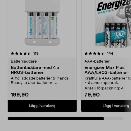
4.5av 5 stjärnor
recensioner
recensione
119
144
Batteriladdare
AAA-batterier
Batteriladdare med 4 x
Energizer Max Plus
HR03-batterier
AAA/LR03-batterier
Alltid laddade batterier till hands.
Kraftfulla AAA-batterier f
Ready to Use-batterier -
krävande apparat...
fulladdade direkt ...
Antal i förpackning:
4
199,90
79,90
Lägg i varukorg
Lägg i varukorg