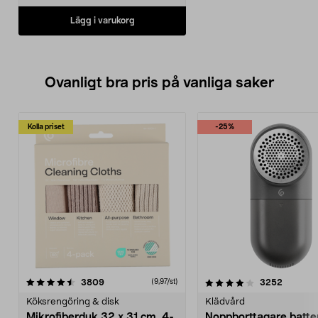
Lägg i varukorg
Ovanligt bra pris på vanliga saker
Kolla priset
-25%
4.0av 5 stjärnor
recensioner
4.5av 5 stjärnor
recensio
3809
3252
(9,97/st)
Köksrengöring & disk
Klädvård
Mikrofiberduk 32 x 31 cm, 4-
Noppborttagare batter