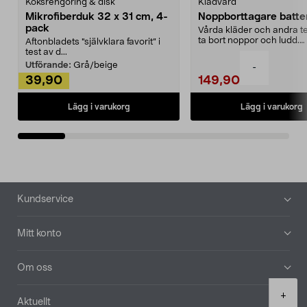
Köksrengöring & disk
Klädvård
Mikrofiberduk 32 x 31 cm, 4-
Noppborttagare batter
pack
Vårda kläder och andra tex
ta bort noppor och ludd.
Aftonbladets "självklara favorit” i
Noppborttagaren fräs...
test av d...
Utförande:
Grå/beige
-
39,90
149,90
Lägg i varukorg
Lägg i varukorg
Sidfot
Kundservice
Mitt konto
Om oss
Product
+
Aktuellt
quantity