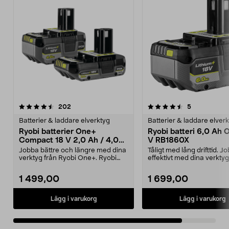
4.5av 5 stjärnor
recensioner
recensioner
202
5
Batterier & laddare elverktyg
Batterier & laddare elver
Ryobi batterier One+
Ryobi batteri 6,0 Ah 
Compact 18 V 2,0 Ah / 4,0
V RB1860X
Ah RB18242X
Jobba bättre och längre med dina
Tåligt med lång drifttid. J
verktyg från Ryobi One+. Ryobi
effektivt med dina verktyg
Compact RB18242X...
Ryobi One+. Ryob...
1 499,00
1 699,00
Lägg i varukorg
Lägg i varukorg