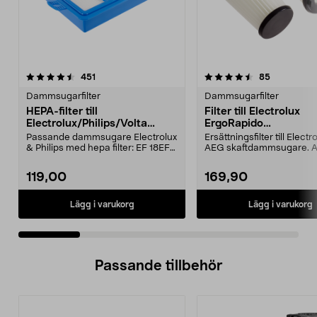
4.5 av 5 stjärnor
recensioner
4.5 av 5 stjärnor
recensione
451
85
Dammsugarfilter
Dammsugarfilter
HEPA-filter till
Filter till Electrolux
Electrolux/Philips/Volta
ErgoRapido
dammsugare
skaftdammsugare
Passande dammsugare Electrolux
Ersättningsfilter till Elect
& Philips med hepa filter: EF 18EFH
AEG skaftdammsugare. Al
12EFH 13 EFS1...
till filte...
119,00
169,90
Lägg i varukorg
Lägg i varukorg
Passande tillbehör