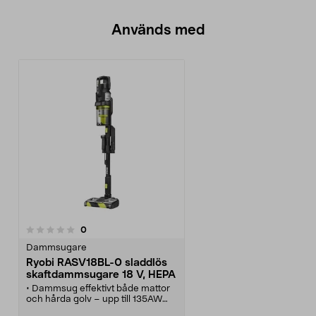
Används med
recensioner
0
Dammsugare
Ryobi RASV18BL-0 sladdlös
skaftdammsugare 18 V, HEPA
• Dammsug effektivt både mattor
och hårda golv – upp till 135AW
sugkraft.