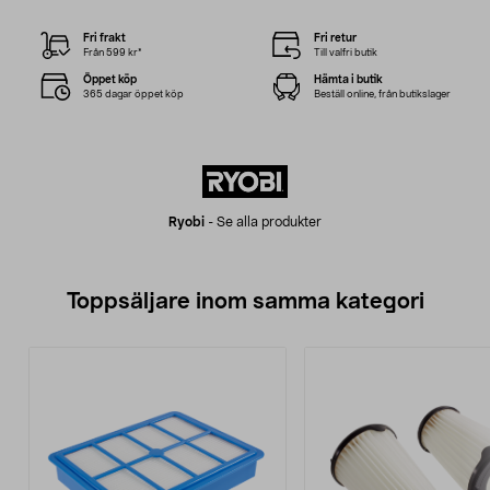
Fri frakt
Fri retur
Från 599 kr*
Till valfri butik
Öppet köp
Hämta i butik
365 dagar öppet köp
Beställ online, från butikslager
Ryobi
-
Se alla produkter
Toppsäljare inom samma kategori