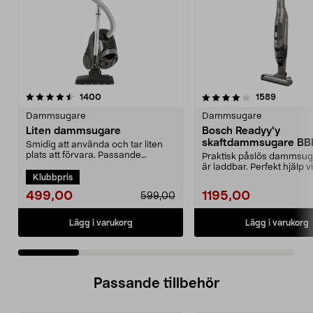
4.0 av 5 stjärnor
recensioner
4.5 av 5 stjärnor
recensio
1400
1589
Dammsugare
Dammsugare
Liten dammsugare
Bosch Readyy'y
skaftdammsugare B
Smidig att använda och tar liten
14,4 V
plats att förvara. Passande
Praktisk påslös dammsu
dammsugarpåse 44-17...
är laddbar. Perfekt hjälp v
Klubbpris
snabbstädning. 2-i-...
499,00
1195,00
599,00
Lägg i varukorg
Lägg i varukorg
Passande tillbehör