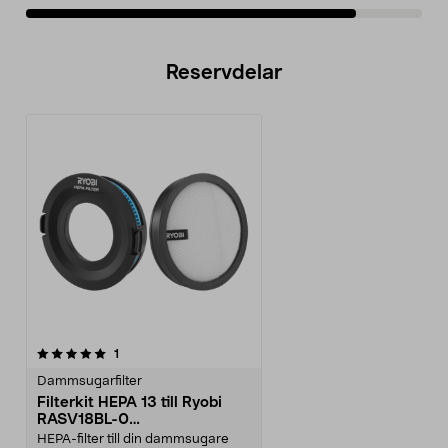
Reservdelar
recensioner
1
Dammsugarfilter
Filterkit HEPA 13 till Ryobi
RASV18BL-0
skaftdammsugare
HEPA-filter till din dammsugare