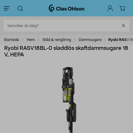
Startsida
Hem
Städ & rengöring
Dammsugare
Ryobi RASV18
Ryobi RASV18BL-0 sladdlös skaftdammsugare 18
V, HEPA