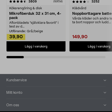
4.0av 5 stjärnor
recensioner
4.5av 5 stjärnor
recensio
3809
3252
(9,97/st)
Köksrengöring & disk
Klädvård
Mikrofiberduk 32 x 31 cm, 4-
Noppborttagare batter
pack
Vårda kläder och andra tex
ta bort noppor och ludd.
Aftonbladets "självklara favorit” i
Noppborttagaren fräs...
test av d...
Utförande:
Grå/beige
39,90
149,90
Lägg i varukorg
Lägg i varukorg
Sidfot
Kundservice
Mitt konto
Om oss