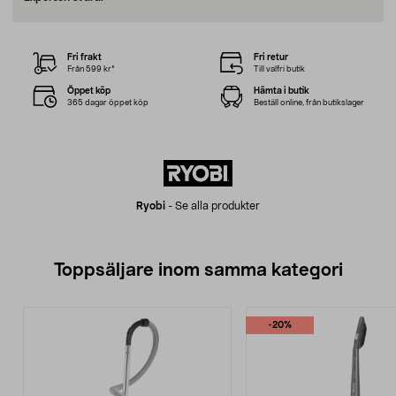
Fri frakt
Fri retur
Från 599 kr*
Till valfri butik
Öppet köp
Hämta i butik
365 dagar öppet köp
Beställ online, från butikslager
Ryobi
-
Se alla produkter
Toppsäljare inom samma kategori
-20%