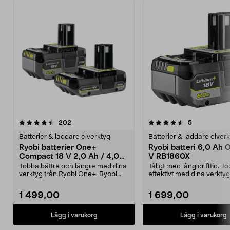
4.5av 5 stjärnor
recensioner
recensioner
202
5
Batterier & laddare elverktyg
Batterier & laddare elver
Ryobi batterier One+
Ryobi batteri 6,0 Ah 
Compact 18 V 2,0 Ah / 4,0
V RB1860X
Ah RB18242X
Jobba bättre och längre med dina
Tåligt med lång drifttid. J
verktyg från Ryobi One+. Ryobi
effektivt med dina verktyg
Compact RB18242X...
Ryobi One+. Ryob...
1 499,00
1 699,00
Lägg i varukorg
Lägg i varukorg