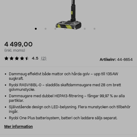
4 499,00
(inkl. moms)
4.5
(
2
)
Artikelnr:
44-6654
Dammsug effektivt både mattor och hårda golv – upp till 135AW
sugkraft.
Ryobi RASV18BL-0 – sladdlös skaftdammsugare med 28 cm brett
golvmunstycke.
Dammsugare med dubbel HEPA13-filtrering – fångar 99,97 % av alla
partiklar.
Självstående design och LED-belysning. Flera munstycken och tillbehör
ingår.
Ryobi One Plus batterisystem, batteri och laddare säljs separat.
Mer information