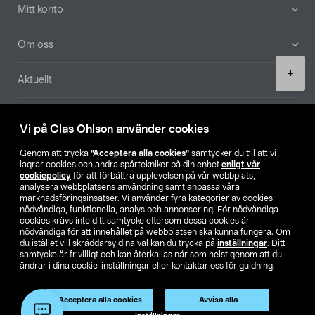
Mitt konto
Om oss
Product
+
Aktuellt
quantity
Våra bolag
Vi på Clas Ohlson använder cookies
Hitta butik
Genom att trycka
”Acceptera alla cookies”
samtycker du till att vi
lagrar cookies och andra spårtekniker på din enhet
enligt vår
cookiepolicy
för att förbättra upplevelsen på vår webbplats,
SE
NO
FI
analysera webbplatsens användning samt anpassa våra
marknadsföringsinsatser. Vi använder fyra kategorier av cookies:
nödvändiga, funktionella, analys och annonsering. För nödvändiga
cookies krävs inte ditt samtycke eftersom dessa cookies är
nödvändiga för att innehållet på webbplatsen ska kunna fungera. Om
du istället vill skräddarsy dina val kan du trycka på
inställningar
. Ditt
samtycke är frivilligt och kan återkallas när som helst genom att du
ändrar i dina cookie-inställningar eller kontaktar oss för guidning.
Köpvillkor
Privacy statement
Klubbvillkor
För företag
Ändra till priser exklusive moms
Acceptera alla cookies
Avvisa alla
Lägg i varukorg
(1)