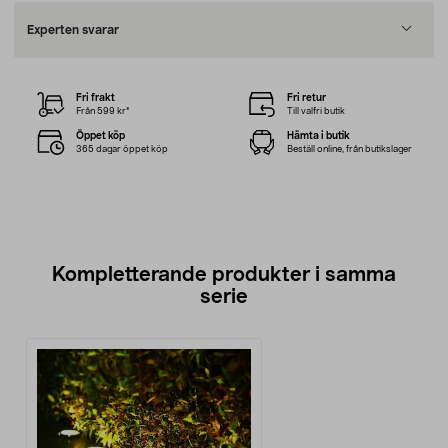
Experten svarar
Fri frakt
Fri retur
Från 599 kr*
Till valfri butik
Öppet köp
Hämta i butik
365 dagar öppet köp
Beställ online, från butikslager
Kompletterande produkter i samma
serie