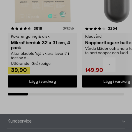
4.0av 5 stjärnor
recensioner
4.5av 5 stjärnor
recensio
3816
3254
(9,97/st)
Köksrengöring & disk
Klädvård
Mikrofiberduk 32 x 31 cm, 4-
Noppborttagare batter
pack
Vårda kläder och andra tex
ta bort noppor och ludd.
Aftonbladets "självklara favorit” i
Noppborttagaren fräs...
test av d...
Utförande:
Grå/beige
-
39,90
149,90
Lägg i varukorg
Lägg i varukorg
Sidfot
Kundservice