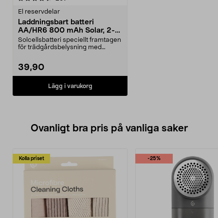
El reservdelar
Laddningsbart batteri
AA/HR6 800 mAh Solar, 2-
pack
Solcellsbatteri speciellt framtagen
för trädgårdsbelysning med
solceller och AA-...
39,90
Lägg i varukorg
Ovanligt bra pris på vanliga saker
Kolla priset
-25%