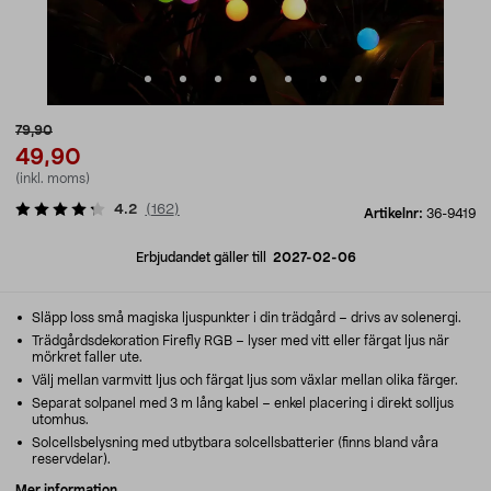
79,90
49,90
(inkl. moms)
4.2
(
162
)
Artikelnr:
36-9419
Erbjudandet gäller till
2027-02-06
Släpp loss små magiska ljuspunkter i din trädgård – drivs av solenergi.
Trädgårdsdekoration Firefly RGB – lyser med vitt eller färgat ljus när
mörkret faller ute.
Välj mellan varmvitt ljus och färgat ljus som växlar mellan olika färger.
Separat solpanel med 3 m lång kabel – enkel placering i direkt solljus
utomhus.
Solcellsbelysning med utbytbara solcellsbatterier (finns bland våra
reservdelar).
Mer information