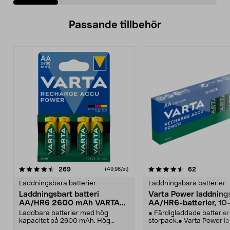
Passande tillbehör
4.5av 5 stjärnor
recensioner
4.0av 5 stjärnor
recensione
269
62
(49,98/st)
Laddningsbara batterier
Laddningsbara batterier
Laddningsbart batteri
Varta Power laddning
AA/HR6 2600 mAh VARTA
AA/HR6-batterier, 10
Power
Laddbara batterier med hög
● Färdigladdade batterier 
kapacitet på 2600 mAh. Hög
storpack.● Varta Power l
prestanda - för krävande a...
AA-batterie...