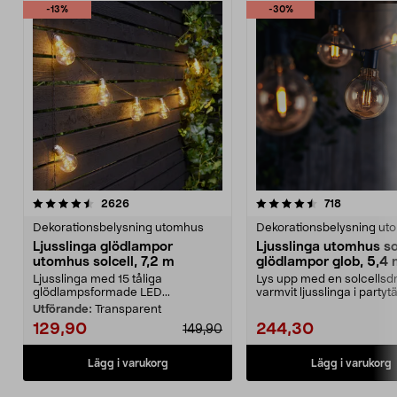
-13%
-30%
4.5 av 5 stjärnor
recensioner
4.5 av 5 stjärnor
recensione
2626
718
Dekorationsbelysning utomhus
Dekorationsbelysning ut
Ljusslinga glödlampor
Ljusslinga utomhus so
utomhus solcell, 7,2 m
glödlampor glob, 5,4
Ljusslinga med 15 tåliga
Lys upp med en solcellsdr
glödlampsformade LED...
varmvit ljusslinga i partytä
altanen elle...
Utförande:
Transparent
129,90
244,30
149,90
Lägg i varukorg
Lägg i varukorg