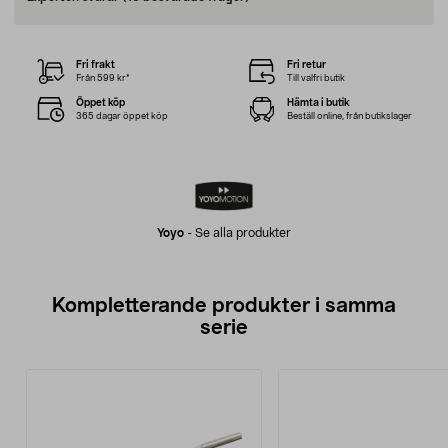
Fri frakt
Fri retur
Från 599 kr*
Till valfri butik
Öppet köp
Hämta i butik
365 dagar öppet köp
Beställ online, från butikslager
Yoyo
-
Se alla produkter
Kompletterande produkter i samma
serie