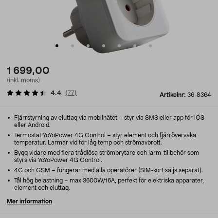
1 699,00
(inkl. moms)
4.4
(
77
)
Artikelnr:
36-8364
Fjärrstyrning av eluttag via mobilnätet – styr via SMS eller app för iOS
eller Android.
Termostat YoYoPower 4G Control – styr element och fjärrövervaka
temperatur. Larmar vid för låg temp och strömavbrott.
Bygg vidare med flera trådlösa strömbrytare och larm-tillbehör som
styrs via YoYoPower 4G Control.
4G och GSM – fungerar med alla operatörer (SIM-kort säljs separat).
Tål hög belastning – max 3600W/16A, perfekt för elektriska apparater,
element och eluttag.
Mer information