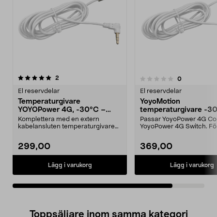
recensioner
2
recensioner
0
0.0 av 5 stjärnor
El reservdelar
El reservdelar
Temperaturgivare
YoyoMotion
YOYOPower 4G, -30°C –
temperaturgivare -30 
+100°C, 2 meter kabel
+100 grader, 5 m
Komplettera med en extern
Passar YoyoPower 4G Con
kabelansluten temperaturgivare
YoyoPower 4G Switch. Fö
med högre temperaturint...
temperaturövervakning i..
299,00
369,00
Lägg i varukorg
Lägg i varukorg
Toppsäljare inom samma kategori