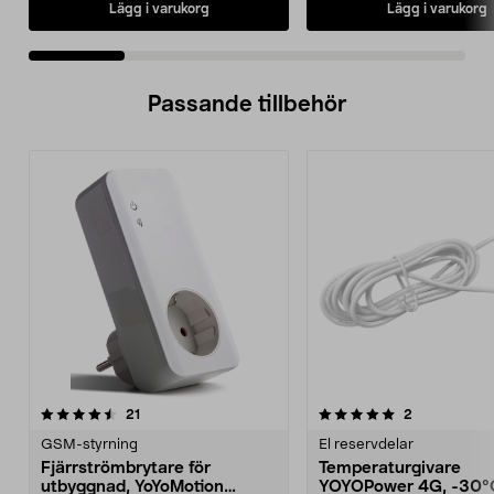
Lägg i varukorg
Lägg i varukorg
Passande tillbehör
5.0av 5 stjärnor
recensioner
recensioner
21
2
0.0 av 5 stjärnor
GSM-styrning
El reservdelar
Fjärrströmbrytare för
Temperaturgivare
utbyggnad, YoYoMotion
YOYOPower 4G, -30°