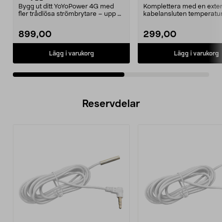
YoYoPower Extra
+100°C, 2 meter kabe
Bygg ut ditt YoYoPower 4G med
Komplettera med en exte
fler trådlösa strömbrytare – upp till
kabelansluten temperatu
25 m räckvid...
med högre temperaturint..
899,00
299,00
Lägg i varukorg
Lägg i varukorg
Reservdelar