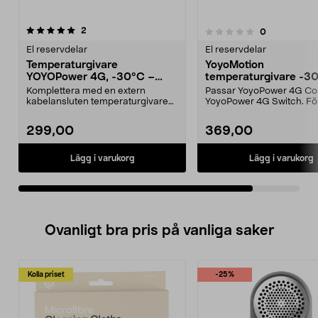
recensioner
2
recensioner
0
0.0 av 5 stjärnor
El reservdelar
El reservdelar
Temperaturgivare
YoyoMotion
YOYOPower 4G, -30°C –
temperaturgivare -30 
+100°C, 2 meter kabel
+100 grader, 5 m
Komplettera med en extern
Passar YoyoPower 4G Con
kabelansluten temperaturgivare
YoyoPower 4G Switch. Fö
med högre temperaturint...
temperaturövervakning i..
299,00
369,00
Lägg i varukorg
Lägg i varukorg
Ovanligt bra pris på vanliga saker
Kolla priset
-25%