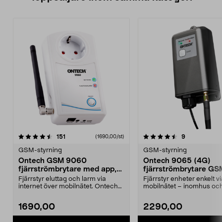
4.5 av 5 stjärnor
recensioner
4.5 av 5 stjärnor
recensioner
151
9
(1690,00/st)
GSM-styrning
GSM-styrning
Ontech GSM 9060
Ontech 9065 (4G)
fjärrströmbrytare med app,
fjärrströmbrytare GS
4G
Fjärrstyr eluttag och larm via
Fjärrstyr enheter enkelt v
internet över mobilnätet. Ontech
mobilnätet – inomhus oc
GSM 9060 – styr ...
utomhus. Ontech 9065 (4G
1690,00
2290,00