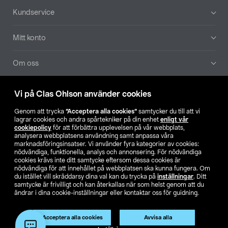
Sidfot
Kundservice
Mitt konto
Om oss
Aktuellt
Vi på Clas Ohlson använder cookies
Genom att trycka
”Acceptera alla cookies”
samtycker du till att vi
Våra bolag
lagrar cookies och andra spårtekniker på din enhet
enligt vår
cookiepolicy
för att förbättra upplevelsen på vår webbplats,
analysera webbplatsens användning samt anpassa våra
Hitta butik
marknadsföringsinsatser. Vi använder fyra kategorier av cookies:
nödvändiga, funktionella, analys och annonsering. För nödvändiga
cookies krävs inte ditt samtycke eftersom dessa cookies är
SE
NO
FI
nödvändiga för att innehållet på webbplatsen ska kunna fungera. Om
du istället vill skräddarsy dina val kan du trycka på
inställningar
. Ditt
samtycke är frivilligt och kan återkallas när som helst genom att du
ändrar i dina cookie-inställningar eller kontaktar oss för guidning.
Acceptera alla cookies
Avvisa alla