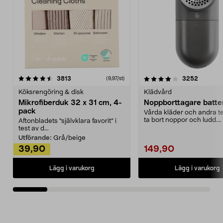
4.0av 5 stjärnor
recensioner
4.5av 5 stjärnor
recensio
3813
3252
(9,97/st)
Köksrengöring & disk
Klädvård
Mikrofiberduk 32 x 31 cm, 4-
Noppborttagare batter
pack
Vårda kläder och andra tex
ta bort noppor och ludd.
Aftonbladets "självklara favorit” i
Noppborttagaren fräs...
test av d...
Utförande:
Grå/beige
39,90
149,90
Lägg i varukorg
Lägg i varukorg