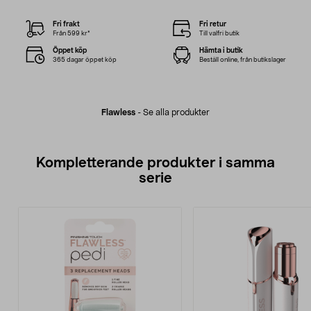
Fri frakt
Fri retur
Från 599 kr*
Till valfri butik
Öppet köp
Hämta i butik
365 dagar öppet köp
Beställ online, från butikslager
Flawless
-
Se alla produkter
Kompletterande produkter i samma
serie