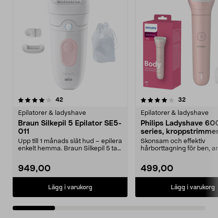
4.0 av 5 stjärnor
recensioner
4.5 av 5 stjärnor
recensione
42
32
Epilatorer & ladyshave
Epilatorer & ladyshave
Braun Silkepil 5 Epilator SE5-
Philips Ladyshave 6
011
series, kroppstrimme
BRL128/00
Upp till 1 månads slät hud – epilera
Skonsam och effektiv
enkelt hemma. Braun Silkepil 5 tar
hårborttagning för ben, 
bort äve...
och bikinilinje. Philips La...
949,00
499,00
Lägg i varukorg
Lägg i varukorg