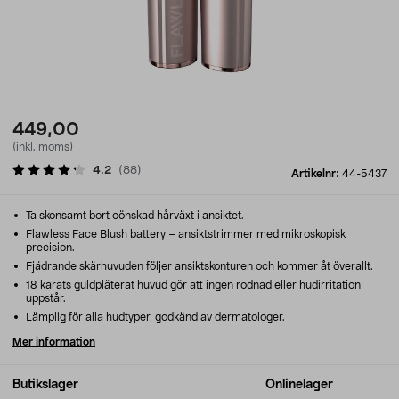
449,00
(inkl. moms)
4.2
(
88
)
Artikelnr:
44-5437
Ta skonsamt bort oönskad hårväxt i ansiktet.
Flawless Face Blush battery – ansiktstrimmer med mikroskopisk
precision.
Fjädrande skärhuvuden följer ansiktskonturen och kommer åt överallt.
18 karats guldpläterat huvud gör att ingen rodnad eller hudirritation
uppstår.
Lämplig för alla hudtyper, godkänd av dermatologer.
Mer information
Butikslager
Onlinelager