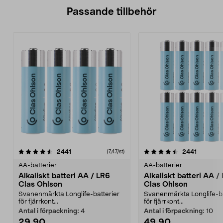
Passande tillbehör
4.5av 5 stjärnor
recensioner
4.5av 5 stjärnor
recensio
2441
2441
(7,47/st)
AA-batterier
AA-batterier
Alkaliskt batteri AA / LR6
Alkaliskt batteri AA /
Clas Ohlson
Clas Ohlson
Svanenmärkta Longlife-batterier
Svanenmärkta Longlife-ba
för fjärrkont...
för fjärrkont...
Antal i förpackning:
4
Antal i förpackning:
10
29,90
49,90