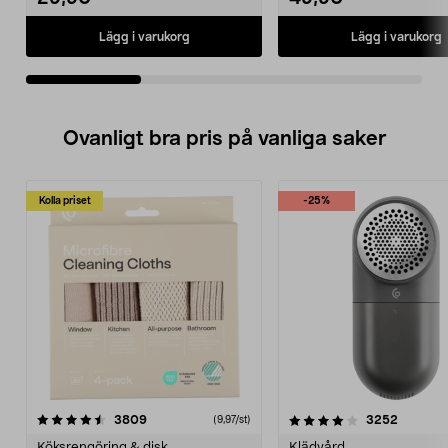
Lägg i varukorg
Lägg i varukorg
Ovanligt bra pris på vanliga saker
Kolla priset
-25%
4.0av 5 stjärnor
recensioner
4.5av 5 stjärnor
recensio
3809
3252
(9,97/st)
Köksrengöring & disk
Klädvård