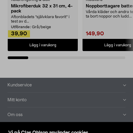
Mikrofiberduk 32 x 31 cm, 4-
Noppborttagare batter
pack
Vårda kläder och andra tex
ta bort noppor och ludd.
Aftonbladets "självklara favorit” i
Noppborttagaren fräs...
test av d...
Utförande:
Grå/beige
39,90
149,90
Lägg i varukorg
Lägg i varukorg
Sidfot
Kundservice
Mitt konto
Om oss
Aktuellt
Vi på Clas Ohlson använder cookies