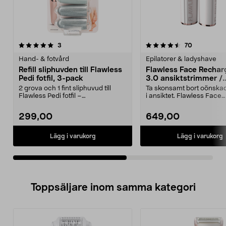
4.5av 5 stjärnor
recensioner
4.5av 5 stjärnor
recensioner
3
70
Hand- & fotvård
Epilatorer & ladyshave
Refill sliphuvden till Flawless
Flawless Face Rechar
Pedi fotfil, 3-pack
3.0 ansiktstrimmer /
hårborttagare, laddba
2 grova och 1 fint sliphuvud till
Ta skonsamt bort oönskad
Flawless Pedi fotfil –
i ansiktet. Flawless Face
originaltillbehör. 3-pa...
Rechargeable 3.0 – an...
299,00
649,00
Lägg i varukorg
Lägg i varukorg
Toppsäljare inom samma kategori