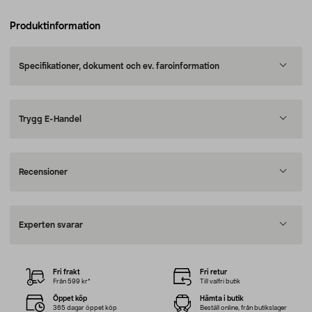
Produktinformation
Specifikationer, dokument och ev. faroinformation
Trygg E-Handel
Recensioner
Experten svarar
Fri frakt
Fri retur
Från 599 kr*
Till valfri butik
Öppet köp
Hämta i butik
365 dagar öppet köp
Beställ online, från butikslager