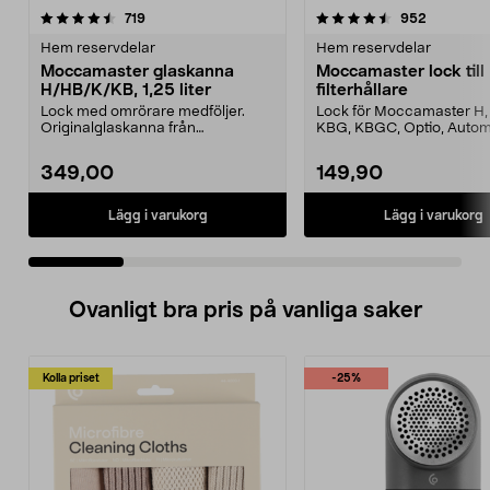
4.5 av 5 stjärnor
recensioner
4.5 av 5 stjärnor
recension
719
952
Hem reservdelar
Hem reservdelar
Moccamaster glaskanna
Moccamaster lock till
H/HB/K/KB, 1,25 liter
filterhållare
Lock med omrörare medföljer.
Lock för Moccamaster H, 
Originalglaskanna från
KBG, KBGC, Optio, Autom
Moccamaster. Förläng livet p...
Automatic S, Manual ...
349,00
149,90
Lägg i varukorg
Lägg i varukorg
Ovanligt bra pris på vanliga saker
Kolla priset
-25%