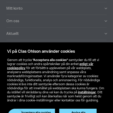
Mitt konto
Om oss
Aktuellt
Våra bolag
Vi på Clas Ohlson använder cookies
Hitta butik
Genom att trycka
”Acceptera alla cookies”
samtycker du till att vi
lagrar cookies och andra spårtekniker på din enhet
enligt vår
cookiepolicy
för att förbättra upplevelsen på vår webbplats,
SE
NO
FI
analysera webbplatsens användning samt anpassa våra
marknadsföringsinsatser. Vi använder fyra kategorier av cookies:
nödvändiga, funktionella, analys och annonsering. För nödvändiga
cookies krävs inte ditt samtycke eftersom dessa cookies är
nödvändiga för att innehållet på webbplatsen ska kunna fungera. Om
du istället vill skräddarsy dina val kan du trycka på
inställningar
. Ditt
samtycke är frivilligt och kan återkallas när som helst genom att du
ändrar i dina cookie-inställningar eller kontaktar oss för guidning.
Köpvillkor
Privacy statement
Klubbvillkor
För företag
Ändra till priser exklusive moms
Produkten har utgått
Acceptera alla cookies
Avvisa alla