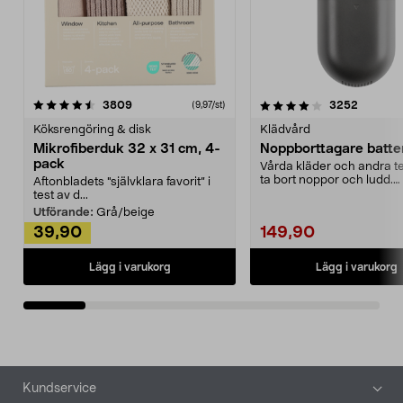
4.0av 5 stjärnor
recensioner
4.5av 5 stjärnor
recensio
3809
3252
(9,97/st)
Köksrengöring & disk
Klädvård
Mikrofiberduk 32 x 31 cm, 4-
Noppborttagare batter
pack
Vårda kläder och andra tex
ta bort noppor och ludd.
Aftonbladets "självklara favorit” i
Noppborttagaren fräs...
test av d...
Utförande:
Grå/beige
39,90
149,90
Lägg i varukorg
Lägg i varukorg
Sidfot
Kundservice