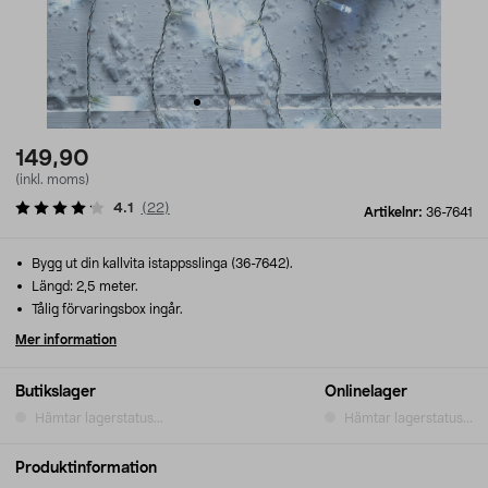
149,90
(inkl. moms)
4.1
(
22
)
Artikelnr:
36-7641
Bygg ut din kallvita istappsslinga (36-7642).
Längd: 2,5 meter.
Tålig förvaringsbox ingår.
Mer information
Butikslager
Onlinelager
Hämtar lagerstatus...
Hämtar lagerstatus...
Produktinformation