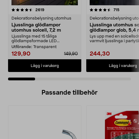
4.5 av 5 stjärnor
recensioner
4.0 av 5 stjärnor
recensione
2619
715
Dekorationsbelysning utomhus
Dekorationsbelysning ut
Ljusslinga glödlampor
Ljusslinga utomhus so
utomhus solcell, 7,2 m
glödlampor glob, 5,4
Ljusslinga med 15 tåliga
Lys upp med en solcellsdr
glödlampsformade LED...
varmvit ljusslinga i partytä
altanen elle...
Utförande:
Transparent
129,90
244,30
149,90
Lägg i varukorg
Lägg i varukorg
Passande tillbehör