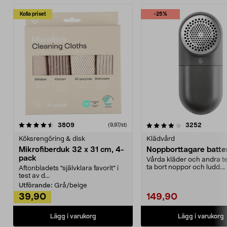
Kolla priset
-25%
4.0av 5 stjärnor
recensioner
4.5av 5 stjärnor
recensio
3809
3252
(9,97/st)
Köksrengöring & disk
Klädvård
Mikrofiberduk 32 x 31 cm, 4-
Noppborttagare batter
pack
Vårda kläder och andra tex
ta bort noppor och ludd.
Aftonbladets "självklara favorit” i
Noppborttagaren fräs...
test av d...
Utförande:
Grå/beige
39,90
149,90
Lägg i varukorg
Lägg i varukorg