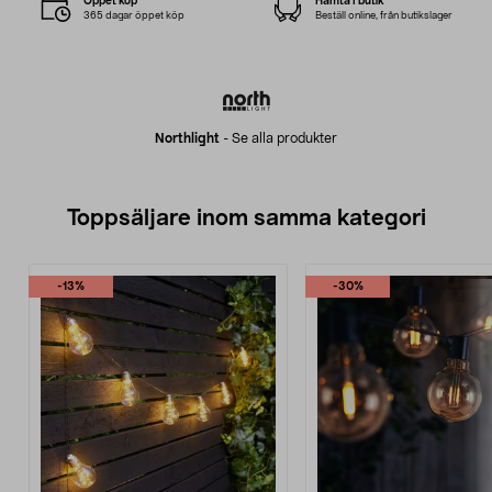
Öppet köp
Hämta i butik
365 dagar öppet köp
Beställ online, från butikslager
Northlight
-
Se alla produkter
Toppsäljare inom samma kategori
-13%
-30%