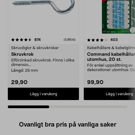
4.0av 5 stjärnor
recensioner
4.5av 5 stjärnor
recension
874
403
(5,98/st)
Skruvöglor & skruvkrokar
Kabelhållare & kabelgö
Skruvkrok
Command kabelhålla
utomhus, 20 st.
Elförzinkad skruvkrok. Finns i olika
dimensio...
För enkel uppsättning av
dekorationer utomhus. 
Längd:
25 mm
kabelhållare – transparen.
29,90
99,90
Lägg i varukorg
Lägg i varukorg
Ovanligt bra pris på vanliga saker