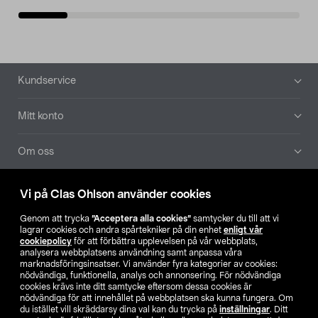
Sidfot
Kundservice
Mitt konto
Om oss
Aktuellt
Vi på Clas Ohlson använder cookies
Genom att trycka
”Acceptera alla cookies”
samtycker du till att vi
Våra bolag
lagrar cookies och andra spårtekniker på din enhet
enligt vår
cookiepolicy
för att förbättra upplevelsen på vår webbplats,
analysera webbplatsens användning samt anpassa våra
Hitta butik
marknadsföringsinsatser. Vi använder fyra kategorier av cookies:
nödvändiga, funktionella, analys och annonsering. För nödvändiga
cookies krävs inte ditt samtycke eftersom dessa cookies är
SE
NO
FI
nödvändiga för att innehållet på webbplatsen ska kunna fungera. Om
du istället vill skräddarsy dina val kan du trycka på
inställningar
. Ditt