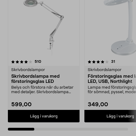
4.0 av 5 stjärnor
recensioner
recensioner
510
31
0.0 av 5 stjärnor
Skrivbordslampor
Skrivbordslampor
Skrivbordslampa med
Förstoringsglas med 
förstoringsglas LED
LED, USB, Northlight
Belys och förstora när du arbetar
Lampa med förstoringsgla
med detaljer. Skrivbordslampa
för sömnad, pyssel, mode
med LED och ett ...
m.m. Northlight...
599,00
349,00
Lägg i varukorg
Lägg i varukorg