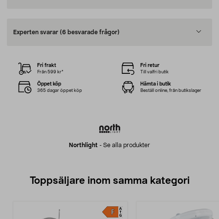
Experten svarar
(6 besvarade frågor)
Fri frakt
Fri retur
Från 599 kr*
Till valfri butik
Öppet köp
Hämta i butik
365 dagar öppet köp
Beställ online, från butikslager
Northlight
-
Se alla produkter
Toppsäljare inom samma kategori