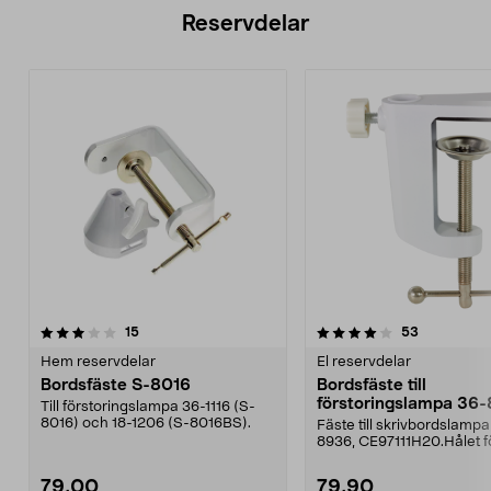
Reservdelar
4.0av 5 stjärnor
recensioner
recensione
15
53
Hem reservdelar
El reservdelar
Bordsfäste S-8016
Bordsfäste till
förstoringslampa 36
Till förstoringslampa 36-1116 (S-
8016) och 18-1206 (S-8016BS).
Fäste till skrivbordslampa
8936, CE97111H20.Hålet f
lampfoten är 12 mm inkl...
79,00
79,90