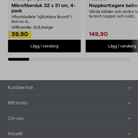
Mikrofiberduk 32 x 31 cm, 4-
Noppborttagare batter
pack
Vårda kläder och andra tex
ta bort noppor och ludd.
Aftonbladets "självklara favorit” i
Noppborttagaren fräs...
test av d...
Utförande:
Grå/beige
39,90
149,90
Lägg i varukorg
Lägg i varukorg
Sidfot
Kundservice
Mitt konto
Om oss
Aktuellt