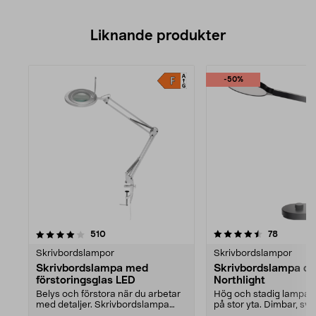
Liknande produkter
-50%
4.5av 5 stjärnor
recensioner
4.5av 5 stjärnor
recensio
510
78
Skrivbordslampor
Skrivbordslampor
Skrivbordslampa med
Skrivbordslampa d
förstoringsglas LED
Northlight
Belys och förstora när du arbetar
Hög och stadig lampa s
med detaljer. Skrivbordslampa
på stor yta. Dimbar, sva
med LED och ett ...
skrivbordslampa med...