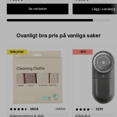
Se varianter
Lägg i varukorg
Ovanligt bra pris på vanliga saker
Kolla priset
-25%
4.0av 5 stjärnor
recensioner
4.5av 5 stjärnor
recensio
3808
3251
(9,97/st)
Köksrengöring & disk
Klädvård