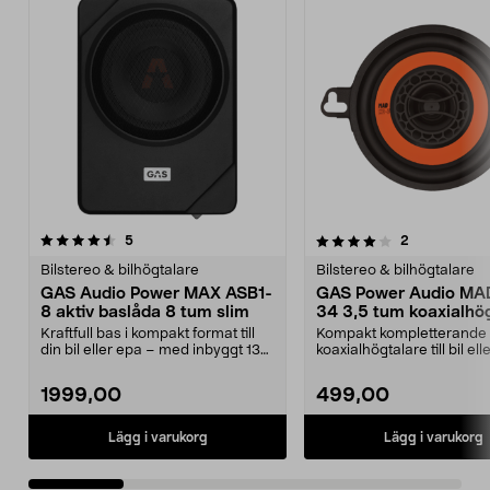
4.0 av 5 stjärnor
recensioner
recensioner
5
2
0.0 av 5 stjärnor
Bilstereo & bilhögtalare
Bilstereo & bilhögtalare
GAS Audio Power MAX ASB1-
GAS Power Audio MA
8 aktiv baslåda 8 tum slim
34 3,5 tum koaxialhö
Kraftfull bas i kompakt format till
Kompakt kompletterande
din bil eller epa – med inbyggt 130
koaxialhögtalare till bil el
W RMS sl...
får plats i begräns...
1999,00
499,00
Lägg i varukorg
Lägg i varukorg