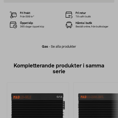
Fri frakt
Fri retur
Från 599 kr*
Till valfri butik
Öppet köp
Hämta i butik
365 dagar öppet köp
Beställ online, från butikslager
Gas
-
Se alla produkter
Kompletterande produkter i samma
serie