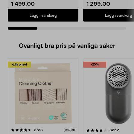
1 499,00
1 299,00
Lägg i varukorg
Lägg i varukorg
Ovanligt bra pris på vanliga saker
Kolla priset
-25%
4.0av 5 stjärnor
recensioner
4.5av 5 stjärnor
recensio
3813
3252
(9,97/st)