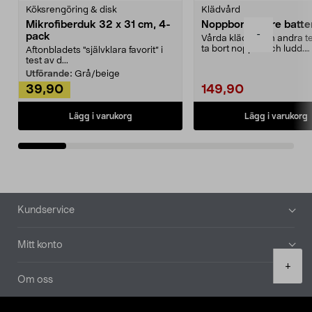
Köksrengöring & disk
Klädvård
Mikrofiberduk 32 x 31 cm, 4-
Noppborttagare batter
-
pack
Vårda kläder och andra tex
ta bort noppor och ludd.
Aftonbladets "självklara favorit” i
Noppborttagaren fräs...
test av d...
Utförande:
Grå/beige
39,90
149,90
Lägg i varukorg
Lägg i varukorg
Sidfot
Kundservice
Mitt konto
Product
+
quantity
Om oss