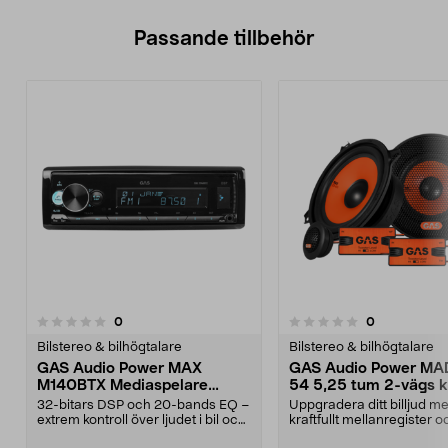
Passande tillbehör
3.0av 5 stjärnor
recensioner
recensioner
0
0
0.0 av 5 stjärnor
Bilstereo & bilhögtalare
Bilstereo & bilhögtalare
GAS Audio Power MAX
GAS Audio Power MA
M140BTX Mediaspelare
54 5,25 tum 2-vägs ki
Bluetooth, USB, DSP
bilstereosystem
32-bitars DSP och 20-bands EQ –
Uppgradera ditt billjud m
extrem kontroll över ljudet i bil och
kraftfullt mellanregister o
epa. GAS A...
diskant. GAS Au...