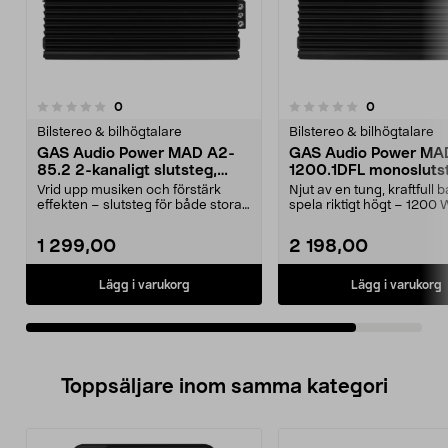
recensioner
recensioner
0
0
0.0 av 5 stjärnor
Bilstereo & bilhögtalare
Bilstereo & bilhögtalare
GAS Audio Power MAD A2-
GAS Audio Power MA
85.2 2-kanaligt slutsteg,
1200.1DFL monosluts
2x85W RMS
1200 W
Vrid upp musiken och förstärk
Njut av en tung, kraftfull 
effekten – slutsteg för både stora
spela riktigt högt – 1200 
och små ljudsys...
extrem presta...
1 299,00
2 198,00
Lägg i varukorg
Lägg i varukorg
Toppsäljare inom samma kategori