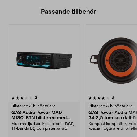
Passande tillbehör
4.0av 5 stjärnor
recensioner
recensioner
3
2
0.0av 5 stjärnor
Bilstereo & bilhögtalare
Bilstereo & bilhögtalare
GAS Audio Power MAD
GAS Power Audio MA
M130-BTN bilstereo med
34 3,5 tum koaxialhö
DSP & Bluetooth 5.3
Maximal ljudkontroll i bilen – DSP,
Kompakt kompletterande
14-bands EQ och justerbara
koaxialhögtalare till bil el
delningsfilter. G...
får plats i begräns...