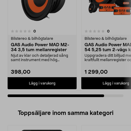
recensioner
recensioner
0
0
0.0 av 5 stjärnor
Bilstereo & bilhögtalare
Bilstereo & bilhögtalare
GAS Audio Power MAD M2-
GAS Audio Power MA
34 3,5 tum mellanregister
54 5,25 tum 2-vägs ki
bilstereosystem
Njut av klar och detaljerad sång
Uppgradera ditt billjud m
samt instrument med hög
kraftfullt mellanregister o
precision i din bil ell...
diskant. GAS Au...
398,00
1 299,00
Lägg i varukorg
Lägg i varukorg
Toppsäljare inom samma kategori