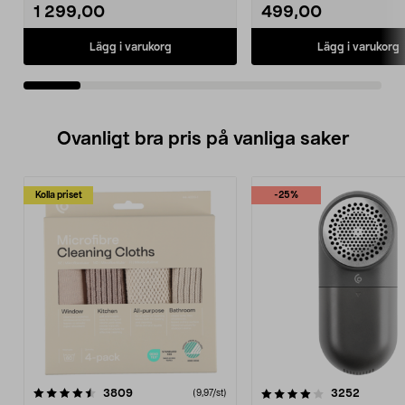
1 299,00
499,00
Lägg i varukorg
Lägg i varukorg
Ovanligt bra pris på vanliga saker
Kolla priset
-25%
4.0av 5 stjärnor
recensioner
4.5av 5 stjärnor
recensio
3809
3252
(9,97/st)