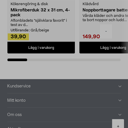
Köksrengöring & disk
Klädvård
Mikrofiberduk 32 x 31 cm, 4-
Noppborttagare batter
pack
Vårda kläder och andra tex
ta bort noppor och ludd.
Aftonbladets "självklara favorit” i
Noppborttagaren fräs...
test av d...
Utförande:
Grå/beige
-
39,90
149,90
Lägg i varukorg
Lägg i varukorg
Sidfot
Kundservice
Mitt konto
Om oss
Product
+