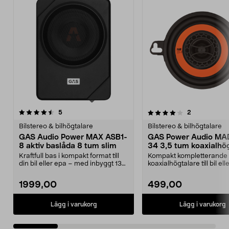
4.0 av 5 stjärnor
recensioner
recensioner
5
2
0.0 av 5 stjärnor
Bilstereo & bilhögtalare
Bilstereo & bilhögtalare
GAS Audio Power MAX ASB1-
GAS Power Audio MA
8 aktiv baslåda 8 tum slim
34 3,5 tum koaxialhö
Kraftfull bas i kompakt format till
Kompakt kompletterande
din bil eller epa – med inbyggt 130
koaxialhögtalare till bil el
W RMS sl...
får plats i begräns...
1999,00
499,00
Lägg i varukorg
Lägg i varukorg