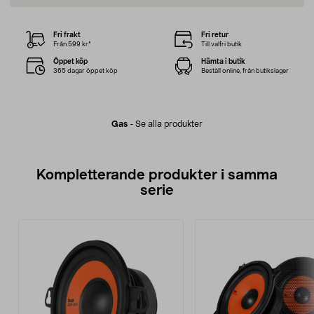
Fri frakt
Fri retur
Från 599 kr*
Till valfri butik
Öppet köp
Hämta i butik
365 dagar öppet köp
Beställ online, från butikslager
Gas
-
Se alla produkter
Kompletterande produkter i samma
serie