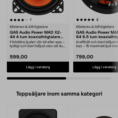
5.0av 5 stjärnor
recensioner
4.0av 5 stjärnor
recensioner
1
2
Bilstereo & bilhögtalare
Bilstereo & bilhögtalare
GAS Audio Power MAD X2-
GAS Audio Power MA
44 4 tum koaxialhögtalare
64 6.5 tum koaxialhög
60 W RMS
100 W RMS
Förbättra ljudet i din bil eller epa –
Kraftfullt och klart billjud
tydligt och klart billjud utan att du
bas – få maximalt ljud me
beh...
tryck i bi...
599,00
799,00
Lägg i varukorg
Lägg i varukorg
Toppsäljare inom samma kategori