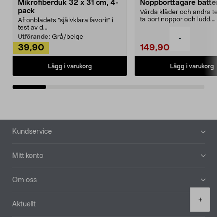
Mikrofiberduk 32 x 31 cm, 4-
Noppborttagare batter
pack
Vårda kläder och andra tex
ta bort noppor och ludd.
Aftonbladets "självklara favorit” i
Noppborttagaren fräs...
test av d...
Utförande:
Grå/beige
-
39,90
149,90
Lägg i varukorg
Lägg i varukorg
Sidfot
Kundservice
Mitt konto
Om oss
Product
+
Aktuellt
quantity