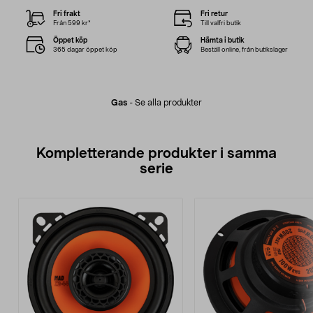
Fri frakt
Fri retur
Från 599 kr*
Till valfri butik
Öppet köp
Hämta i butik
365 dagar öppet köp
Beställ online, från butikslager
Gas
-
Se alla produkter
Kompletterande produkter i samma
serie