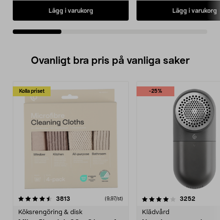
Lägg i varukorg
Lägg i varukorg
Ovanligt bra pris på vanliga saker
Kolla priset
-25%
4.0av 5 stjärnor
recensioner
4.5av 5 stjärnor
recensio
3813
3252
(9,97/st)
Köksrengöring & disk
Klädvård