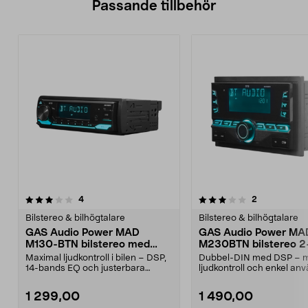
Passande tillbehör
3.0av 5 stjärnor
recensioner
recensioner
4
2
0.0 av 5 stjärnor
Bilstereo & bilhögtalare
Bilstereo & bilhögtalare
GAS Audio Power MAD
GAS Audio Power MA
M130-BTN bilstereo med
M230BTN bilstereo 2
DSP & Bluetooth 5.3
BT, USB, AUX, DSP
Maximal ljudkontroll i bilen – DSP,
Dubbel-DIN med DSP – 
14-bands EQ och justerbara
ljudkontroll och enkel anv
delningsfilter. G...
bil och epa. GA...
1 299,00
1 490,00