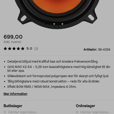
699,00
(inkl. moms)
5.0
(
1
)
Artikelnr:
39-4334
Detaljerat billjud med kraftfull bas och bredare frekvensomfång.
GAS MAD X2-54 – 5,25 tum koaxialhögtalare med hög känslighet till din
bil eller epa.
Silkesdiskant och formsprutad polypropen-kon för skarpt och fylligt ljud.
Tålig bilhögtalare med robust konstruktion – redo för alla årstider.
Effekt 80W RMS / 160W MAX, impedans 4 Ohm.
Mer information
Butikslager
Onlinelager
Hämtar lagerstatus...
Hämtar lagerstatus...