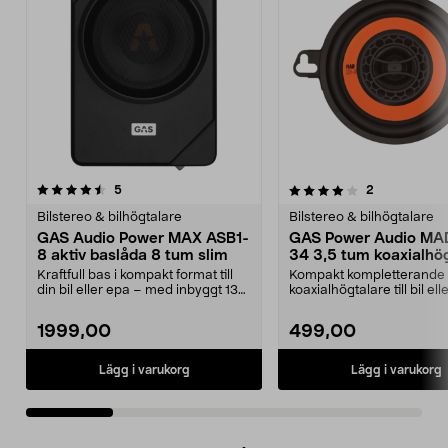
4.0 av 5 stjärnor
recensioner
recensioner
5
2
0.0 av 5 stjärnor
Bilstereo & bilhögtalare
Bilstereo & bilhögtalare
GAS Audio Power MAX ASB1-
GAS Power Audio MA
8 aktiv baslåda 8 tum slim
34 3,5 tum koaxialhö
Kraftfull bas i kompakt format till
Kompakt kompletterande
din bil eller epa – med inbyggt 130
koaxialhögtalare till bil el
W RMS sl...
får plats i begräns...
1999,00
499,00
Lägg i varukorg
Lägg i varukorg