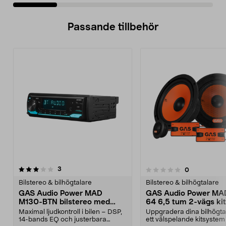
Passande tillbehör
recensioner
3
recensioner
0
0.0 av 5 stjärnor
0.0av 5 stjärnor
Bilstereo & bilhögtalare
Bilstereo & bilhögtalare
GAS Audio Power MAD
GAS Audio Power MA
M130-BTN bilstereo med
64 6,5 tum 2-vägs kit
DSP & Bluetooth 5.3
bilstereosystem
Maximal ljudkontroll i bilen – DSP,
Uppgradera dina bilhögt
14-bands EQ och justerbara
ett välspelande kitsyste