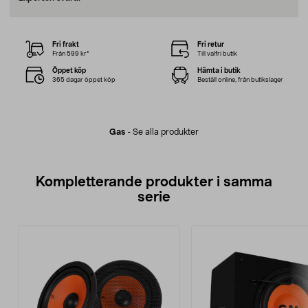
Fri frakt
Fri retur
Från 599 kr*
Till valfri butik
Öppet köp
Hämta i butik
365 dagar öppet köp
Beställ online, från butikslager
Gas
-
Se alla produkter
Kompletterande produkter i samma
serie