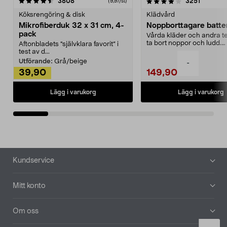
4.0av 5 stjärnor
recensioner
4.5av 5 stjärnor
recensio
3808
3251
(9,97/st)
Köksrengöring & disk
Klädvård
Mikrofiberduk 32 x 31 cm, 4-
Noppborttagare batter
pack
Vårda kläder och andra tex
ta bort noppor och ludd.
Aftonbladets "självklara favorit” i
Noppborttagaren fräs...
test av d...
Utförande:
Grå/beige
-
39,90
149,90
Lägg i varukorg
Lägg i varukorg
Sidfot
Kundservice
Mitt konto
Om oss