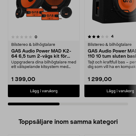
3.5av 5 stjärnor
4.5av 5 stjärnor
recensioner
4
recensioner
0
Bilstereo & bilhögtalare
Bilstereo & bilhögtalare
GAS Audio Power MAD K2-
GAS Audio Power MA
64 6,5 tum 2-vägs kit för
110 10 tum sluten bas
bilstereosystem
250 W RMS
Uppgradera dina bilhögtalare med
Tajt och kraftfull bas – per
ett välspelande kitsystem med
dig som vill ha en kompak
fyllig bas och ty...
baslåda med rapp...
1 399,00
1 299,00
Lägg i varukorg
Lägg i varukorg
Toppsäljare inom samma kategori