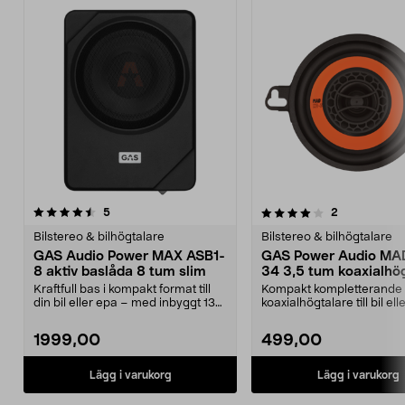
4.0 av 5 stjärnor
recensioner
recensioner
5
2
0.0 av 5 stjärnor
Bilstereo & bilhögtalare
Bilstereo & bilhögtalare
GAS Audio Power MAX ASB1-
GAS Power Audio MA
8 aktiv baslåda 8 tum slim
34 3,5 tum koaxialhö
Kraftfull bas i kompakt format till
Kompakt kompletterande
din bil eller epa – med inbyggt 130
koaxialhögtalare till bil el
W RMS sl...
får plats i begräns...
1999,00
499,00
Lägg i varukorg
Lägg i varukorg