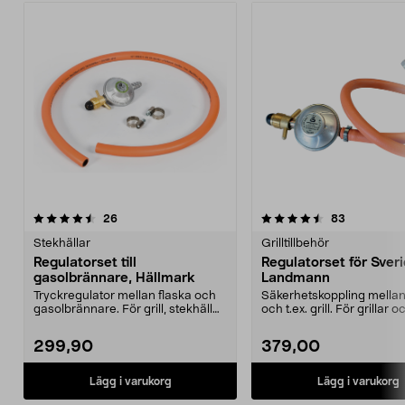
4.5av 5 stjärnor
recensioner
4.5av 5 stjärnor
recensione
26
83
Stekhällar
Grilltillbehör
Regulatorset till
Regulatorset för Sveri
gasolbrännare, Hällmark
Landmann
Tryckregulator mellan flaska och
Säkerhetskoppling mellan
gasolbrännare. För grill, stekhäll
och t.ex. grill. För grillar o
etc. som dri...
värmare som dri...
299,90
379,00
Lägg i varukorg
Lägg i varukorg