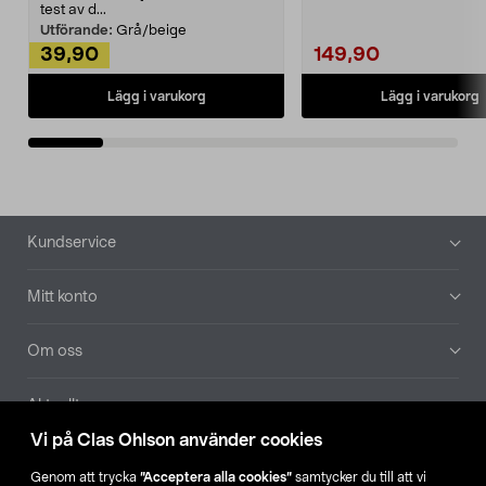
Noppborttagaren fräs...
test av d...
Utförande:
Grå/beige
39,90
149,90
Lägg i varukorg
Lägg i varukorg
Sidfot
Kundservice
Mitt konto
Om oss
Aktuellt
Vi på Clas Ohlson använder cookies
Våra bolag
Genom att trycka
”Acceptera alla cookies”
samtycker du till att vi