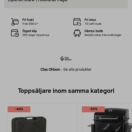
Experten svarar
(1 besvarad fråga)
Fri frakt
Fri retur
Från 599 kr*
Till valfri butik
Öppet köp
Hämta i butik
365 dagar öppet köp
Beställ online, från butikslager
Clas Ohlson
-
Se alla produkter
Toppsäljare inom samma kategori
-40%
-50%