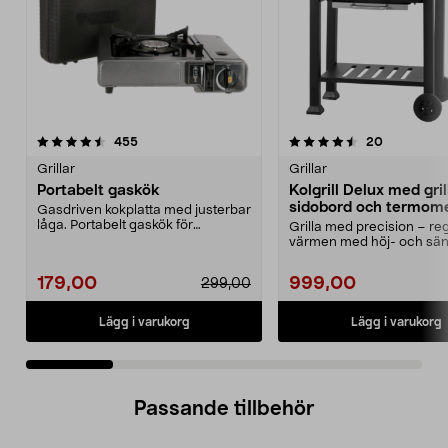
4.5 av 5 stjärnor
recensioner
4.5 av 5 stjärnor
recensione
455
20
Grillar
Grillar
Portabelt gaskök
Kolgrill Delux med gri
sidobord och termom
Gasdriven kokplatta med justerbar
låga. Portabelt gaskök för
Grilla med precision – re
matlagning utomhus,...
värmen med höj- och sän
koltråg. Kolgrill me...
179,00
999,00
299,00
Lägg i varukorg
Lägg i varukorg
Passande tillbehör