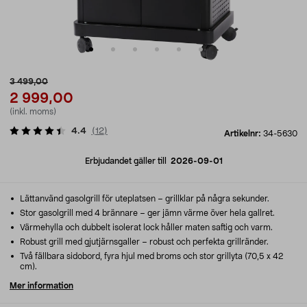
3 499,00
2 999,00
(inkl. moms)
4.4
(
12
)
Artikelnr:
34-5630
Erbjudandet gäller till
2026-09-01
Lättanvänd gasolgrill för uteplatsen – grillklar på några sekunder.
Stor gasolgrill med 4 brännare – ger jämn värme över hela gallret.
Värmehylla och dubbelt isolerat lock håller maten saftig och varm.
Robust grill med gjutjärnsgaller – robust och perfekta grillränder.
Två fällbara sidobord, fyra hjul med broms och stor grillyta (70,5 x 42
cm).
Mer information