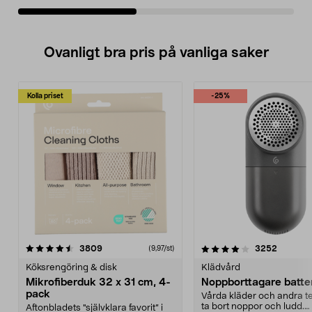
Ovanligt bra pris på vanliga saker
Kolla priset
-25%
4.0av 5 stjärnor
recensioner
4.5av 5 stjärnor
recensio
3809
3252
(9,97/st)
Köksrengöring & disk
Klädvård
Mikrofiberduk 32 x 31 cm, 4-
Noppborttagare batter
pack
Vårda kläder och andra tex
ta bort noppor och ludd.
Aftonbladets "självklara favorit” i