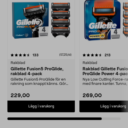
4.5av 5 stjärnor
recensioner
recensione
133
213
(57,25/st)
Rakblad
Rakblad
Gillette Fusion5 ProGlide,
Rakblad Gillette Fusi
rakblad 4-pack
ProGlide Power 4-pa
Gillette Fusion5 ProGlide för en
Nya Low Cutting Force-r
rakning som knappt känns. Gör
med finare kanter. Tunna,
huden märkbart mj...
blad som ger behag...
229,00
269,00
Lägg i varukorg
Lägg i varukorg