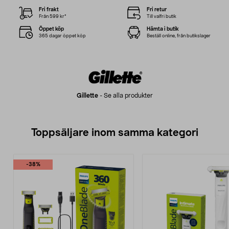
Fri frakt
Fri retur
Från 599 kr*
Till valfri butik
Öppet köp
Hämta i butik
365 dagar öppet köp
Beställ online, från butikslager
Gillette
-
Se alla produkter
Toppsäljare inom samma kategori
-38%