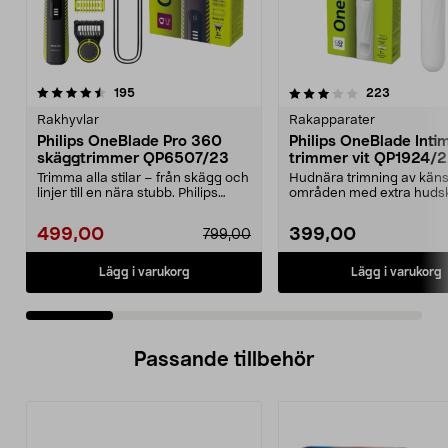
3.5 av 5 stjärnor
recensioner
4.0 av 5 stjärnor
recension
195
223
Rakhyvlar
Rakapparater
Philips OneBlade Pro 360
Philips OneBlade Inti
skäggtrimmer QP6507/23
trimmer vit QP1924/
Trimma alla stilar – från skägg och
Hudnära trimning av käns
linjer till en nära stubb. Philips
områden med extra huds
OneBlade ...
One Blade Intimate QP19..
499,00
399,00
799,00
Lägg i varukorg
Lägg i varukorg
Passande tillbehör