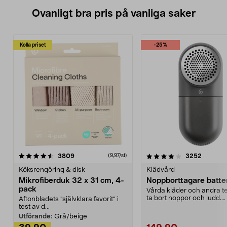
Ovanligt bra pris på vanliga saker
Kolla priset
-25%
4.0av 5 stjärnor
recensioner
4.5av 5 stjärnor
recensio
3809
3252
(9,97/st)
Köksrengöring & disk
Klädvård
Mikrofiberduk 32 x 31 cm, 4-
Noppborttagare batter
pack
Vårda kläder och andra tex
ta bort noppor och ludd.
Aftonbladets "självklara favorit” i
Noppborttagaren fräs...
test av d...
Utförande:
Grå/beige