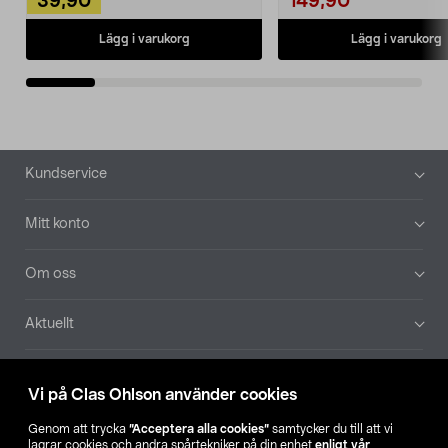
39,90
149,90
Lägg i varukorg
Lägg i varukorg
Sidfot
Kundservice
Mitt konto
Om oss
Aktuellt
Våra bolag
Vi på Clas Ohlson använder cookies
Hitta butik
Genom att trycka
”Acceptera alla cookies”
samtycker du till att vi
lagrar cookies och andra spårtekniker på din enhet
enligt vår