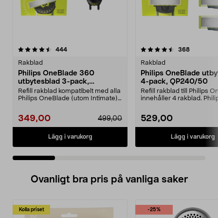
4.5 av 5 stjärnor
recensioner
3.5 av 5 stjärnor
recension
444
368
Rakblad
Rakblad
Philips OneBlade 360
Philips OneBlade utby
utbytesblad 3-pack,
4-pack, QP240/50
QP430/50
Refill rakblad kompatibelt med alla
Refill rakblad till Philips
Philips OneBlade (utom Intimate).
innehåller 4 rakblad. Phili
Philips 36...
OneBlade QP24...
349,00
529,00
499,00
Lägg i varukorg
Lägg i varukorg
Ovanligt bra pris på vanliga saker
Kolla priset
-25%