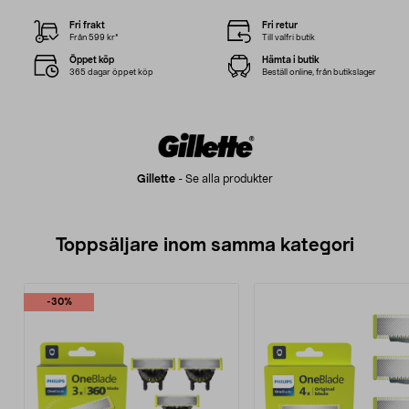
Fri frakt
Fri retur
Från 599 kr*
Till valfri butik
Öppet köp
Hämta i butik
365 dagar öppet köp
Beställ online, från butikslager
Gillette
-
Se alla produkter
Toppsäljare inom samma kategori
-30%