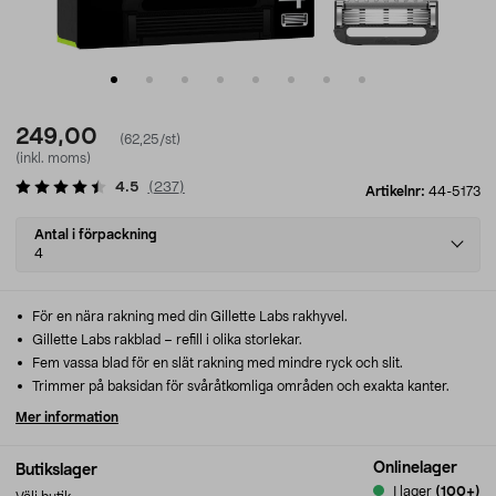
249,00
(62,25/st)
(inkl. moms)
4.5
(
237
)
Artikelnr:
44-5173
Select
Antal i förpackning
variant
4
För en nära rakning med din Gillette Labs rakhyvel.
Gillette Labs rakblad – refill i olika storlekar.
Fem vassa blad för en slät rakning med mindre ryck och slit.
Trimmer på baksidan för svåråtkomliga områden och exakta kanter.
Mer information
Onlinelager
Butikslager
I lager
(100+)