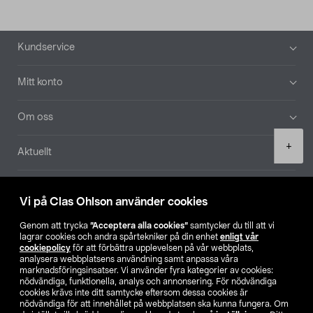
Sidfot
Kundservice
Mitt konto
Om oss
Product
+
Aktuellt
quantity
Våra bolag
Vi på Clas Ohlson använder cookies
Hitta butik
Genom att trycka
”Acceptera alla cookies”
samtycker du till att vi
lagrar cookies och andra spårtekniker på din enhet
enligt vår
cookiepolicy
för att förbättra upplevelsen på vår webbplats,
SE
NO
FI
analysera webbplatsens användning samt anpassa våra
marknadsföringsinsatser. Vi använder fyra kategorier av cookies:
nödvändiga, funktionella, analys och annonsering. För nödvändiga
cookies krävs inte ditt samtycke eftersom dessa cookies är
nödvändiga för att innehållet på webbplatsen ska kunna fungera. Om