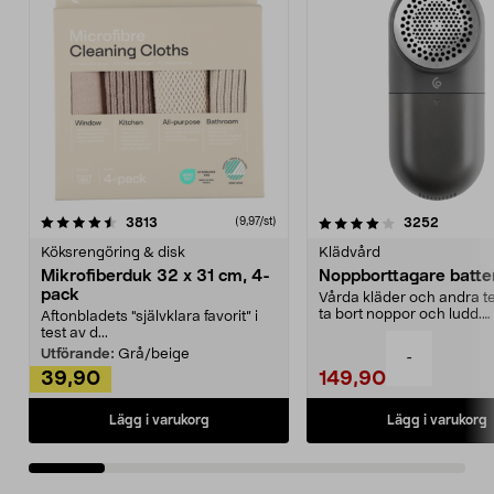
4.0av 5 stjärnor
recensioner
4.5av 5 stjärnor
recensio
3813
3252
(9,97/st)
Köksrengöring & disk
Klädvård
Mikrofiberduk 32 x 31 cm, 4-
Noppborttagare batter
pack
Vårda kläder och andra tex
ta bort noppor och ludd.
Aftonbladets "självklara favorit” i
Noppborttagaren fräs...
test av d...
Utförande:
Grå/beige
-
39,90
149,90
Lägg i varukorg
Lägg i varukorg