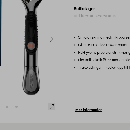
Butikslager
Hämtar lagerstatus...
Smidig rakning med mikropulser
Gillette ProGlide Power batteri
Rakhyvelns precisionstrimmer gö
FlexBall-teknik följer ansiktets 
1 rakblad ingår – räcker upp till
Mer information