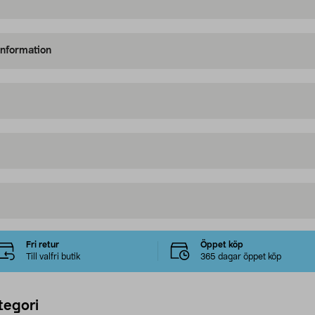
information
Fri retur
Öppet köp
Till valfri butik
365 dagar öppet köp
tegori