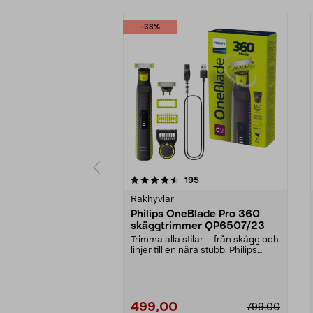
-38%
5 av 5 stjärnor
4.0 av 5 stjärnor
recensioner
195
Rakhyvlar
Philips OneBlade Pro 360
skäggtrimmer QP6507/23
Trimma alla stilar – från skägg och
linjer till en nära stubb. Philips
OneBlade ...
499,00
799,00