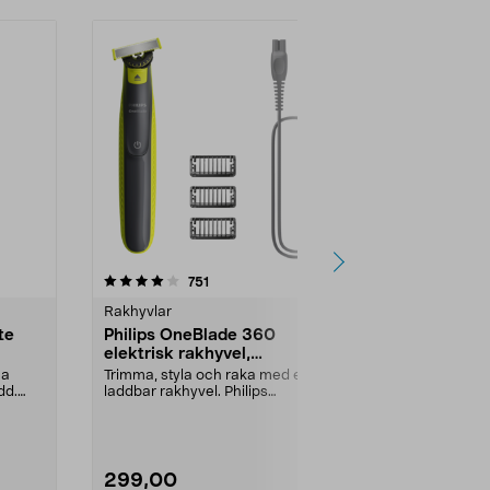
4.5 av 5 stjärnor
recensioner
4.5
751
Rakhyvlar
Rakhyvlar
te
Philips OneBlade 360
Rakhyvel Gi
elektrisk rakhyvel,
5-bladsteknik
QP2724/23
rakning. Beha
ga
Trimma, styla och raka med en
mindre hudi...
dd.
laddbar rakhyvel. Philips
OneBlade 360 QP2724/23 –...
299,00
149,90