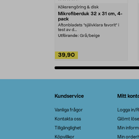
Köksrengöring & disk
Mikrofiberduk 32 x 31 cm, 4-
pack
Aftonbladets "självklara favorit” i
test av d...
Utförande:
Grå/beige
39,90
Lägg i varukorg
Sidfot
Kundservice
Mitt kont
Vanliga frågor
Logga in/R
Kontakta oss
Glömt lös
Tillgänglighet
Min inform
Köpvillkor
Min orderh