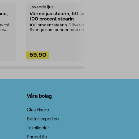
Levande ljus
Rengöringsm
nne,
Värmeljus stearin, 50-pack,
Bikarbonat
100 procent stearin
Ett allsidigt 
städning och 
v trä
100 procent stearin. Tillverkade i
ute. Städa med
er.
Sverige som brinner med en
vacker och sotfri ...
59,90
49,90
Lägg i varukorg
Lägg
Våra bolag
Clas Fixare
Batteriexperten
Teknikdelar
PhoneLife