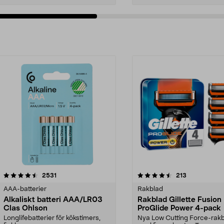
4.5av 5 stjärnor
recensioner
4.5av 5 stjärnor
recensioner
2531
213
AAA-batterier
Rakblad
Alkaliskt batteri AAA/LR03
Rakblad Gillette Fusion
Clas Ohlson
ProGlide Power 4-pack
Longlifebatterier för kökstimers,
Nya Low Cutting Force-rak