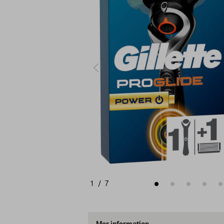
1
/
7