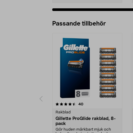
Passande tillbehör
5av 5 stjärnor
4.5av 5 stjärnor
recensioner
40
Rakblad
Gillette ProGlide rakblad, 8-
pack
Gör huden märkbart mjuk och