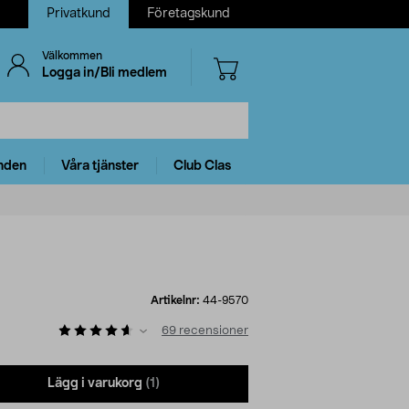
Privatkund
Företagskund
Välkommen
Logga in/Bli medlem
nden
Våra tjänster
Club Clas
Artikelnr:
44-9570
69
recensioner
Lägg i varukorg
(1)