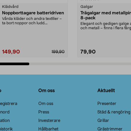
Klädvård
Galgar
Noppborttagare batteridriven
Trägalgar med metallpi
8-pack
Vårda kläder och andra textilier –
ta bort noppor och ludd.
Elegant och gedigen galge a
Noppborttagaren fräs...
och metall – finns i flera färg
Galge med sv...
149,90
79,90
199,90
Lägg i varukorg
Lägg i varukorg
o
Om oss
Aktuellt
egistrera
Om oss
Presenter
enord
Press
Städ & rengöring
ation
Investerare
Grillar
istorik
Hållbarhet
Grästrimmer