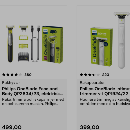
3.5 av 5 stjärnor
recensioner
4.0 av 5 stjärnor
recensioner
380
223
Rakhyvlar
Rakapparater
Philips OneBlade Face and
Philips OneBlade Intima
Body QP2834/23, elektrisk
trimmer vit QP1924/22
rakhyvel
Raka, trimma och skapa linjer med
Hudnära trimning av känsli
en och samma maskin. Philips
områden med extra hudsky
OneBlade 360 QP28...
One Blade Intimate QP19...
499,00
399,00