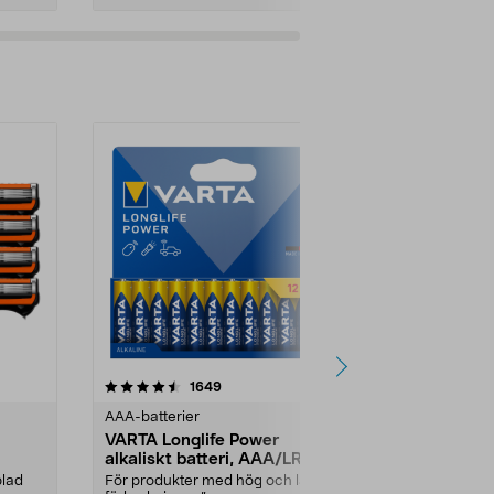
4.5av 5 stjärnor
recensioner
1649
1
AAA-batterier
AAA-batterie
VARTA Longlife Power
VARTA Long
alkaliskt batteri, AAA/LR03
alkaliskt b
blad
För produkter med hög och låg
För produkte