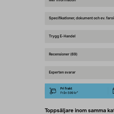
Mer information
Specifikationer, dokument och ev. faro
Trygg E-Handel
Recensioner
(69)
Experten svarar
Fri frakt
Från 599 kr*
Toppsäljare inom samma ka