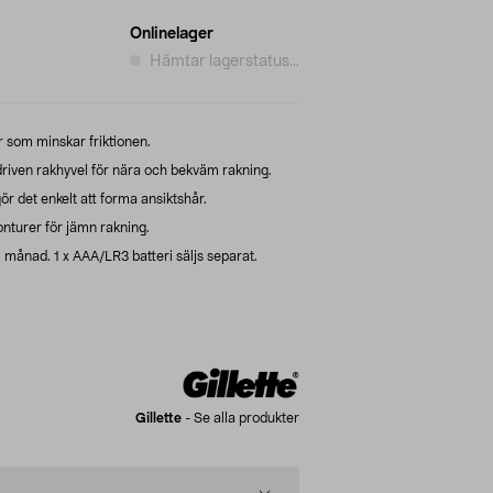
Onlinelager
Hämtar lagerstatus...
 som minskar friktionen.
driven rakhyvel för nära och bekväm rakning.
r det enkelt att forma ansiktshår.
konturer för jämn rakning.
 1 månad. 1 x AAA/LR3 batteri säljs separat.
Gillette
-
Se alla produkter