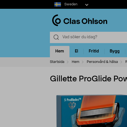
Select
Sweden
market
Hem
El
Fritid
Bygg
Startsida
Hem
Personvård & hälsa
Gillette ProGlide Pow