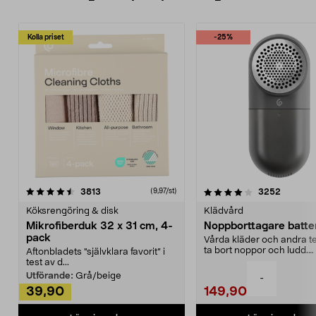
Kolla priset
-25%
4.0av 5 stjärnor
recensioner
4.5av 5 stjärnor
recensio
3813
3252
(9,97/st)
Köksrengöring & disk
Klädvård
Mikrofiberduk 32 x 31 cm, 4-
Noppborttagare batter
pack
Vårda kläder och andra tex
ta bort noppor och ludd.
Aftonbladets "självklara favorit” i
Noppborttagaren fräs...
test av d...
Utförande:
Grå/beige
-
39,90
149,90