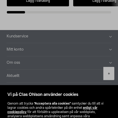
Lägg i varukorg
Lägg i varukorg
Sidfot
Kundservice
Mitt konto
Om oss
Product
+
Aktuellt
quantity
Våra bolag
Vi på Clas Ohlson använder cookies
Hitta butik
Genom att trycka
”Acceptera alla cookies”
samtycker du till att vi
lagrar cookies och andra spårtekniker på din enhet
enligt vår
cookiepolicy
för att förbättra upplevelsen på vår webbplats,
SE
NO
FI
analysera webbplatsens användning samt anpassa våra