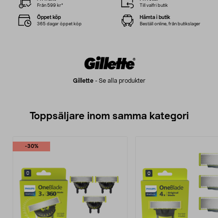
Från 599 kr*
Till valfri butik
Öppet köp
Hämta i butik
365 dagar öppet köp
Beställ online, från butikslager
Gillette
-
Se alla produkter
Toppsäljare inom samma kategori
-30%