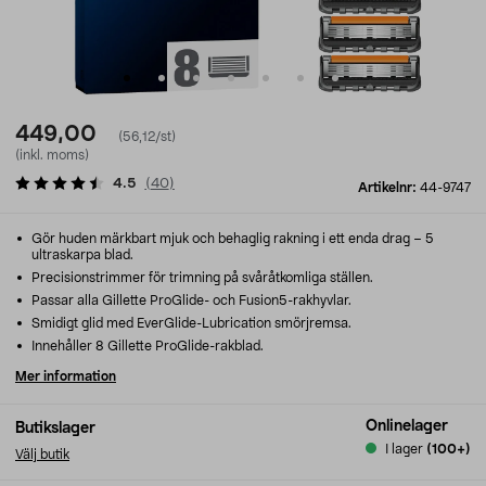
449,00
(56,12/st)
(inkl. moms)
4.5
(
40
)
Artikelnr:
44-9747
Gör huden märkbart mjuk och behaglig rakning i ett enda drag – 5
ultraskarpa blad.
Precisionstrimmer för trimning på svåråtkomliga ställen.
Passar alla Gillette ProGlide- och Fusion5-rakhyvlar.
Smidigt glid med EverGlide-Lubrication smörjremsa.
Innehåller 8 Gillette ProGlide-rakblad.
Mer information
Onlinelager
Butikslager
I lager
(100+)
Välj butik