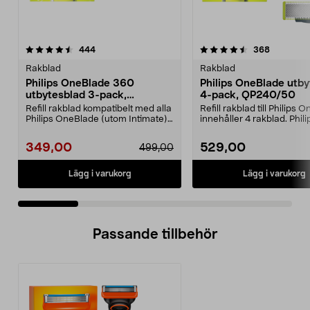
4.5 av 5 stjärnor
recensioner
3.5 av 5 stjärnor
recension
444
368
Rakblad
Rakblad
Philips OneBlade 360
Philips OneBlade utby
utbytesblad 3-pack,
4-pack, QP240/50
QP430/50
Refill rakblad kompatibelt med alla
Refill rakblad till Philips
Philips OneBlade (utom Intimate).
innehåller 4 rakblad. Phili
Philips 36...
OneBlade QP24...
349,00
529,00
499,00
Lägg i varukorg
Lägg i varukorg
Passande tillbehör