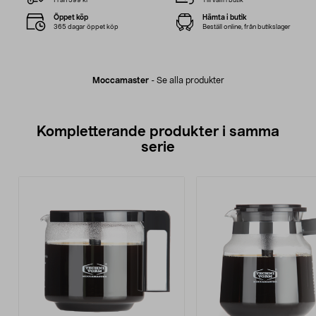
Från 599 kr*
Till valfri butik
Öppet köp
Hämta i butik
365 dagar öppet köp
Beställ online, från butikslager
Moccamaster
-
Se alla produkter
Kompletterande produkter i samma
serie