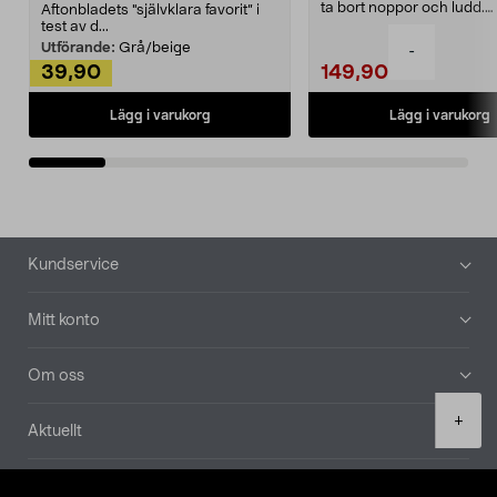
ta bort noppor och ludd.
Aftonbladets "självklara favorit” i
Noppborttagaren fräs...
test av d...
Utförande:
Grå/beige
-
39,90
149,90
Lägg i varukorg
Lägg i varukorg
Sidfot
Kundservice
Mitt konto
Om oss
Product
+
Aktuellt
quantity
Våra bolag