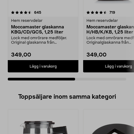
4.5av 5 stjärnor
recensioner
4.5av 5 stjärnor
recensione
645
719
Hem reservdelar
Hem reservdelar
Moccamaster glaskanna
Moccamaster glaska
KBG/CD/GCS, 1,25 liter
H/HB/K/KB, 1,25 liter
Lock med omrörare medföljer.
Lock med omrörare medfö
Original glaskanna från
Originalglaskanna från
Moccamaster. Förläng livet ...
Moccamaster. Förläng livet
349,00
349,00
Lägg i varukorg
Lägg i varukorg
Toppsäljare inom samma kategori