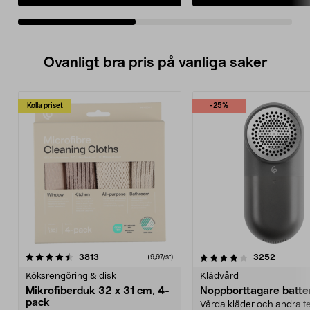
Ovanligt bra pris på vanliga saker
Kolla priset
-25%
4.0av 5 stjärnor
recensioner
4.5av 5 stjärnor
recensio
3813
3252
(9,97/st)
Köksrengöring & disk
Klädvård
Mikrofiberduk 32 x 31 cm, 4-
Noppborttagare batter
pack
Vårda kläder och andra tex