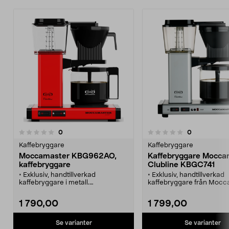
recensioner
recensioner
0
0
0.0 av 5 stjärnor
0.0 av 5 stjärnor
Kaffebryggare
Kaffebryggare
Moccamaster KBG962AO,
Kaffebryggare Mocca
kaffebryggare
Clubline KBGC741
• Exklusiv, handtillverkad
• Exklusiv, handtillverkad
kaffebryggare i metall.
kaffebryggare från Mocc
• Brygger en hel kanna på bara 6
• Brygger en hel kanna på
minuter.
min.
1 790,00
1 799,00
• Dubbla värmeelement - optimal
• Dubbla värmeelement f
värme vid bryggning och
bryggning och värmehåll
värmehållning.
• Kalkindikator.
Se varianter
Se varianter
• Välj mellan flera färger.