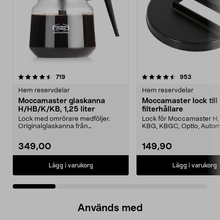
4.5 av 5 stjärnor
recensioner
4.5 av 5 stjärnor
recension
719
953
Hem reservdelar
Hem reservdelar
Moccamaster glaskanna
Moccamaster lock till
H/HB/K/KB, 1,25 liter
filterhållare
Lock med omrörare medföljer.
Lock för Moccamaster H, 
Originalglaskanna från
KBG, KBGC, Optio, Autom
Moccamaster. Förläng livet p...
Automatic S, Manual ...
349,00
149,90
Lägg i varukorg
Lägg i varukorg
Används med