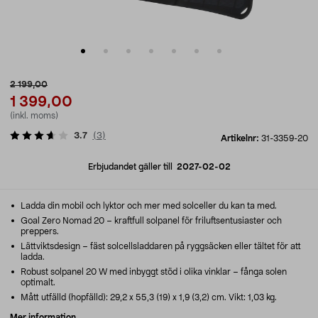
2 199,00
1 399,00
(inkl. moms)
3.7
(
3
)
Artikelnr:
31-3359-20
Erbjudandet gäller till
2027-02-02
Ladda din mobil och lyktor och mer med solceller du kan ta med.
Goal Zero Nomad 20 – kraftfull solpanel för friluftsentusiaster och
preppers.
Lättviktsdesign – fäst solcellsladdaren på ryggsäcken eller tältet för att
ladda.
Robust solpanel 20 W med inbyggt stöd i olika vinklar – fånga solen
optimalt.
Mått utfälld (hopfälld): 29,2 x 55,3 (19) x 1,9 (3,2) cm. Vikt: 1,03 kg.
Mer information