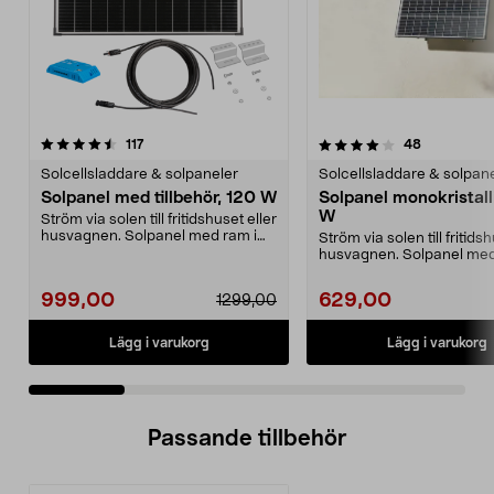
4.0 av 5 stjärnor
recensioner
4.5 av 5 stjärnor
recensione
117
48
Solcellsladdare & solpaneler
Solcellsladdare & solpan
Solpanel med tillbehör, 120 W
Solpanel monokristall
W
Ström via solen till fritidshuset eller
husvagnen. Solpanel med ram i
Ström via solen till fritids
svarteloxe...
husvagnen. Solpanel med
svarteloxe...
999,00
629,00
1299,00
Lägg i varukorg
Lägg i varukorg
Passande tillbehör