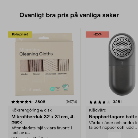
Ovanligt bra pris på vanliga saker
Kolla priset
-25%
4.0av 5 stjärnor
recensioner
4.5av 5 stjärnor
recensio
3808
3251
(9,97/st)
Köksrengöring & disk
Klädvård
Mikrofiberduk 32 x 31 cm, 4-
Noppborttagare batter
pack
Vårda kläder och andra tex
ta bort noppor och ludd.
Aftonbladets "självklara favorit” i
Noppborttagaren fräs...
test av d...