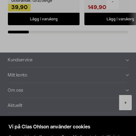
Utförande:
Grå/beige
-
39,90
149,90
Lägg i varukorg
Lägg i varukorg
Sidfot
Kundservice
Mitt konto
Om oss
Product
+
Aktuellt
quantity
Våra bolag
Vi på Clas Ohlson använder cookies
Hitta butik