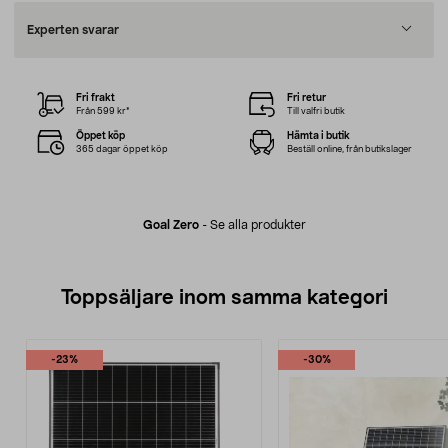
Experten svarar
Fri frakt
Fri retur
Från 599 kr*
Till valfri butik
Öppet köp
Hämta i butik
365 dagar öppet köp
Beställ online, från butikslager
Goal Zero
-
Se alla produkter
Toppsäljare inom samma kategori
-23%
-30%