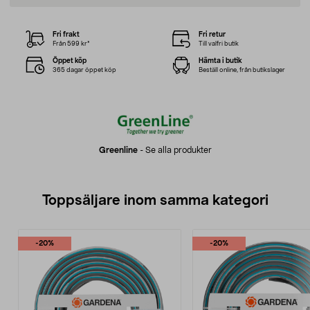
Fri frakt
Fri retur
Från 599 kr*
Till valfri butik
Öppet köp
Hämta i butik
365 dagar öppet köp
Beställ online, från butikslager
Greenline
-
Se alla produkter
Toppsäljare inom samma kategori
-20%
-20%