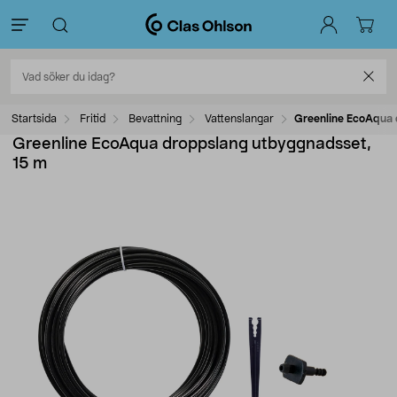
Startsida
Fritid
Bevattning
Vattenslangar
Greenline EcoAqua 
Greenline EcoAqua droppslang utbyggnadsset,
15 m