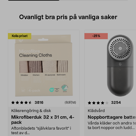
Ovanligt bra pris på vanliga saker
Kolla priset
-25%
4.0av 5 stjärnor
recensioner
4.5av 5 stjärnor
recensio
3816
3254
(9,97/st)
Köksrengöring & disk
Klädvård
Mikrofiberduk 32 x 31 cm, 4-
Noppborttagare batter
pack
Vårda kläder och andra tex
ta bort noppor och ludd.
Aftonbladets "självklara favorit” i
Noppborttagaren fräs...
test av d...