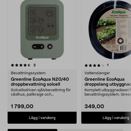
4.0av 5 stjärnor
recensioner
recensioner
3
1
0.0 av 5 stjärnor
Bevattningssystem
Vattenslangar
Greenline EcoAqua N20/40
Greenline EcoAqua
droppbevattning solcell
droppslang utbyggnad
10 m
Solcellsdriven självbevattning för
Komplett utbyggnadsset fö
växthus, pallkrage och
bevattningssystem. Gree
odlingsbädd. Greenline...
EcoAqua droppslang ...
1 799,00
349,00
Lägg i varukorg
Lägg i varukorg