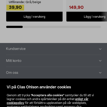
Utförande:
Grå/beige
39,90
149,90
Lägg i varukorg
Lägg i varukorg
Sidfot
Kundservice
Mitt konto
Om oss
Aktuellt
Vi på Clas Ohlson använder cookies
Genom att trycka
”Acceptera alla cookies”
samtycker du till att vi
Våra bolag
lagrar cookies och andra spårtekniker på din enhet
enligt vår
cookiepolicy
för att förbättra upplevelsen på vår webbplats,
analysera webbplatsens användning samt anpassa våra