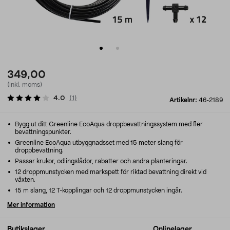
349,00
(inkl. moms)
4.0
(
1
)
Artikelnr:
46-2189
Bygg ut ditt Greenline EcoAqua droppbevattningssystem med fler
bevattningspunkter.
Greenline EcoAqua utbyggnadsset med 15 meter slang för
droppbevattning.
Passar krukor, odlingslådor, rabatter och andra planteringar.
12 droppmunstycken med markspett för riktad bevattning direkt vid
växten.
15 m slang, 12 T-kopplingar och 12 droppmunstycken ingår.
Mer information
Butikslager
Onlinelager