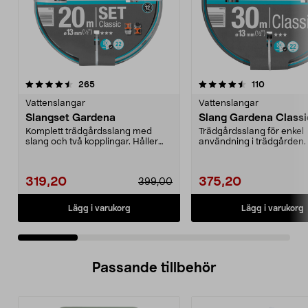
4.5 av 5 stjärnor
recensioner
4.5 av 5 stjärnor
recensione
265
110
Vattenslangar
Vattenslangar
Slangset Gardena
Slang Gardena Class
Komplett trädgårdsslang med
Trädgårdsslang för enkel
slang och två kopplingar. Håller
användning i trädgården. 
formen - inget vatt...
formen - inget vattenst...
319,20
375,20
399,00
Lägg i varukorg
Lägg i varukorg
Passande tillbehör