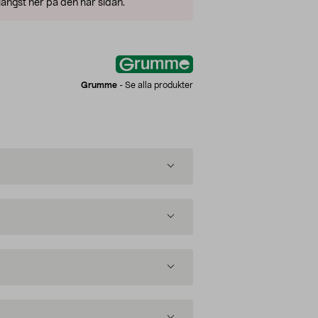
ängst ner på den här sidan.
Grumme
-
Se alla produkter