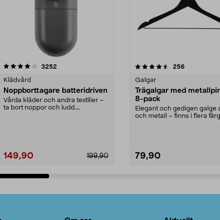
4.5av 5 stjärnor
recensioner
4.0av 5 stjärnor
recensioner
3252
256
Klädvård
Galgar
Noppborttagare batteridriven
Trägalgar med metallpi
8-pack
Vårda kläder och andra textilier –
ta bort noppor och ludd.
Elegant och gedigen galge a
Noppborttagaren fräs...
och metall – finns i flera färg
Galge med sv...
149,90
79,90
199,90
Lägg i varukorg
Lägg i varukorg