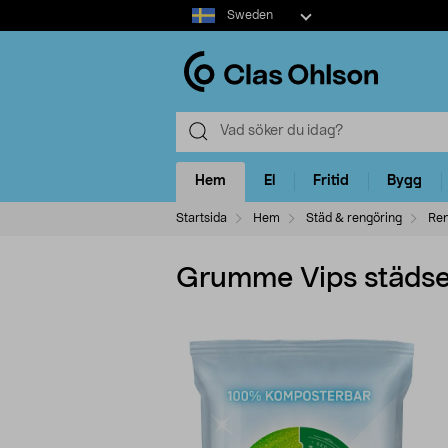
Select
Sweden
market
Hem
El
Fritid
Bygg
Startsida
Hem
Städ & rengöring
Ren
Grumme Vips städser