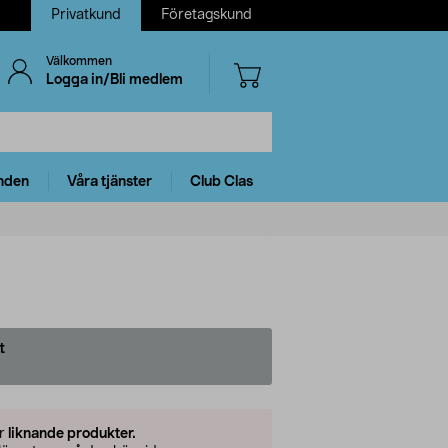
Privatkund
Företagskund
Välkommen
Logga in/Bli medlem
nden
Våra tjänster
Club Clas
t
er
liknande produkter.