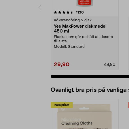
5 av 5 stjärnor
4.5 av 5 stjärnor
recensioner
1130
Köksrengöring & disk
Yes MaxPower diskmedel
450 ml
Flaska som gör det lätt att dosera
till sista...
Modell:
Standard
29,90
49,90
Ovanligt bra pris på vanliga
Kolla priset