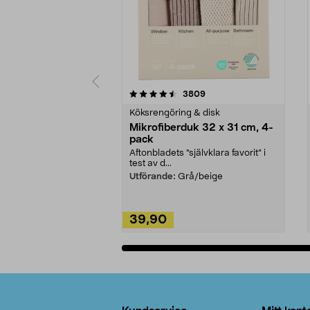
5av 5 stjärnor
4.0av 5 stjärnor
recensioner
3809
Köksrengöring & disk
Mikrofiberduk 32 x 31 cm, 4-
pack
Aftonbladets "självklara favorit” i
test av d...
Utförande:
Grå/beige
39,90
Lägg i varukorg
Sidfot