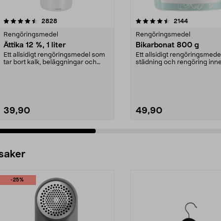
4.5 av 5 stjärnor
recensioner
4.5 av 5 stjärnor
recensioner
2828
2144
Rengöringsmedel
Rengöringsmedel
Ättika 12 %, 1 liter
Bikarbonat 800 g
Ett allsidigt rengöringsmedel som
Ett allsidigt rengöringsmedel
tar bort kalk, beläggningar och
städning och rengöring inn
neutraliserar ...
ute. Städa med...
39,90
49,90
 saker
-25%