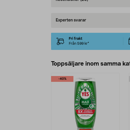
Experten svarar
Fri frakt
Från 599 kr*
Toppsäljare inom samma ka
-40%