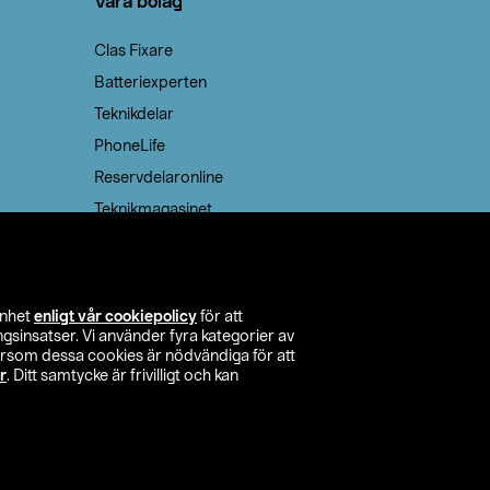
Våra bolag
Clas Fixare
Batteriexperten
Teknikdelar
PhoneLife
Reservdelaronline
Teknikmagasinet
enhet
enligt vår cookiepolicy
för att
insatser. Vi använder fyra kategorier av
tersom dessa cookies är nödvändiga för att
r
. Ditt samtycke är frivilligt och kan
itta butik