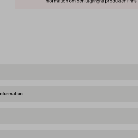
Information om den utgångna produkten finns l
information