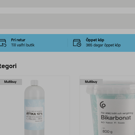
Fri retur
Öppet köp
Till valfri butik
365 dagar öppet köp
tegori
Multibuy
Multibuy