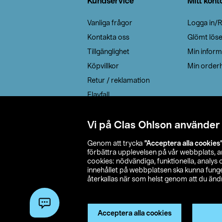
Kundservice
Mitt kont
Vanliga frågor
Logga in/R
Kontakta oss
Glömt lös
Tillgänglighet
Min inform
Köpvillkor
Min orderh
Retur / reklamation
Elavfall
Cookie policy
Leveransalternativ
Vi på Clas Ohlson använder
Genom att trycka
”Acceptera alla cookies
förbättra upplevelsen på vår webbplats, 
cookies: nödvändiga, funktionella, analys
innehållet på webbplatsen ska kunna funger
återkallas när som helst genom att du ändra
© 2026 Cla
Acceptera alla cookies