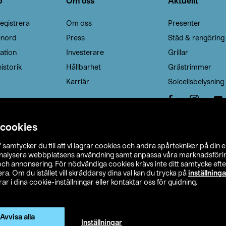
o
Om oss
Aktuellt
egistrera
Om oss
Presenter
enord
Press
Städ & rengöring
ation
Investerare
Grillar
istorik
Hållbarhet
Grästrimmer
Karriär
Solcellsbelysning
 cookies
”
samtycker du till att vi lagrar cookies och andra spårtekniker på din 
analysera webbplatsens användning samt anpassa våra marknadsförings
 och annonsering. För nödvändiga cookies krävs inte ditt samtycke ef
a. Om du istället vill skräddarsy dina val kan du trycka på
inställninga
r i dina cookie-inställningar eller kontaktar oss för guidning.
s Ohlson
Köpvillkor
Privacy statement
Klubbvillkor
H
Ändra till priser exklusive moms
Avvisa alla
Inställningar