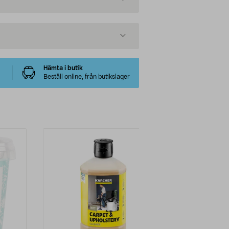
Hämta i butik
Beställ online, från butikslager
-22%