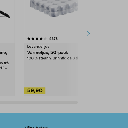
4.5av 5 stjärnor
recensioner
4.5
4378
2
Levande ljus
Rengöringsm
nne,
Värmeljus, 50-pack
Bikarbonat
100 % stearin. Brinntid ca 6 tim.
Ett allsidigt 
städning och 
v trä
ute. Städa med
er.
59,90
49,90
Lägg i varukorg
Lägg