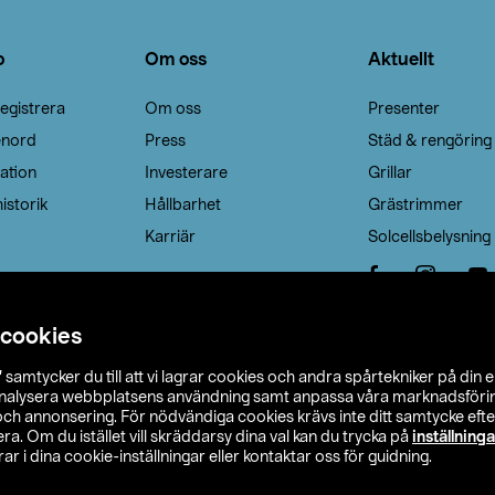
o
Om oss
Aktuellt
egistrera
Om oss
Presenter
enord
Press
Städ & rengöring
ation
Investerare
Grillar
istorik
Hållbarhet
Grästrimmer
Karriär
Solcellsbelysning
 cookies
”
samtycker du till att vi lagrar cookies och andra spårtekniker på din 
analysera webbplatsens användning samt anpassa våra marknadsförings
 och annonsering. För nödvändiga cookies krävs inte ditt samtycke ef
a. Om du istället vill skräddarsy dina val kan du trycka på
inställninga
r i dina cookie-inställningar eller kontaktar oss för guidning.
s Ohlson
Köpvillkor
Privacy statement
Klubbvillkor
H