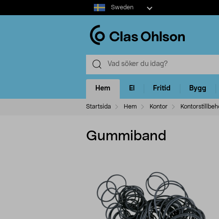
Select
Sweden
market
Hem
El
Fritid
Bygg
Startsida
Hem
Kontor
Kontorstillbeh
Gummiband