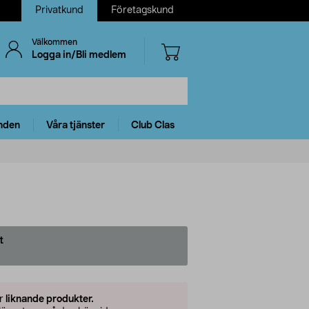
Privatkund
Företagskund
Välkommen
Logga in/Bli medlem
nden
Våra tjänster
Club Clas
t
er
liknande produkter.