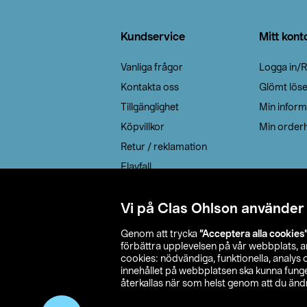
Sidfot
Kundservice
Mitt kont
Vanliga frågor
Logga in/R
Kontakta oss
Glömt lös
Tillgänglighet
Min inform
Köpvillkor
Min orderh
Retur / reklamation
Elavfall
Cookie policy
Leveransalternativ
Vi på Clas Ohlson använder
Genom att trycka
”Acceptera alla cookies
förbättra upplevelsen på vår webbplats, 
cookies: nödvändiga, funktionella, analys
innehållet på webbplatsen ska kunna funger
återkallas när som helst genom att du ändra
© 2026 Cla