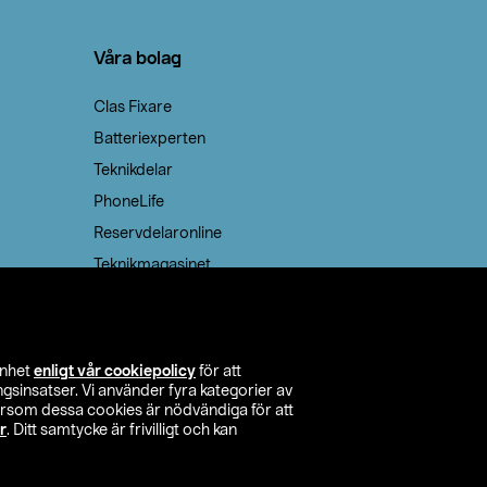
Våra bolag
Clas Fixare
Batteriexperten
Teknikdelar
PhoneLife
Reservdelaronline
Teknikmagasinet
enhet
enligt vår cookiepolicy
för att
insatser. Vi använder fyra kategorier av
tersom dessa cookies är nödvändiga för att
r
. Ditt samtycke är frivilligt och kan
itta butik