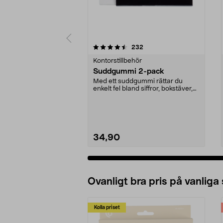
5 av 5 stjärnor
4.5 av 5 stjärnor
recensioner
232
Kontorstillbehör
Suddgummi 2-pack
Med ett suddgummi rättar du
enkelt fel bland siffror, bokstäver,
streck etc. PVC...
34,90
Ovanligt bra pris på vanliga
Kolla priset