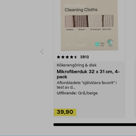
5av 5 stjärnor
4.0av 5 stjärnor
recensioner
3813
Köksrengöring & disk
Mikrofiberduk 32 x 31 cm, 4-
pack
Aftonbladets "självklara favorit” i
test av d...
Utförande:
Grå/beige
39,90
Lägg i varukorg