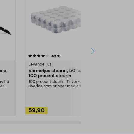
4.5av 5 stjärnor
recensioner
4.5
4378
2
Levande ljus
Rengöringsm
nne,
Värmeljus stearin, 50-pack,
Bikarbonat
100 procent stearin
Ett allsidigt 
städning och 
v trä
100 procent stearin. Tillverkade i
ute. Städa med
er.
Sverige som brinner med en
vacker och sotfri ...
59,90
49,90
Lägg i varukorg
Lägg