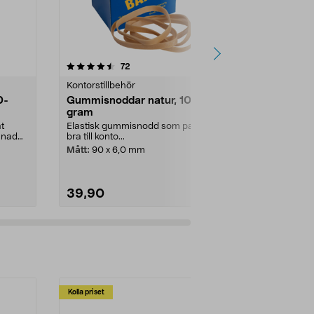
4.5 av 5 stjärnor
recensioner
4.5
72
1
Kontorstillbehör
Kontorstillbe
0-
Gummisnoddar natur, 100
Linjaler
gram
Till skolproje
hobbyarkitekt
t
Elastisk gummisnodd som passar
linjer och rätt v
mnad
bra till konto...
Mått:
90 x 6,0 mm
39,90
69,90
Kolla priset
Multibuy