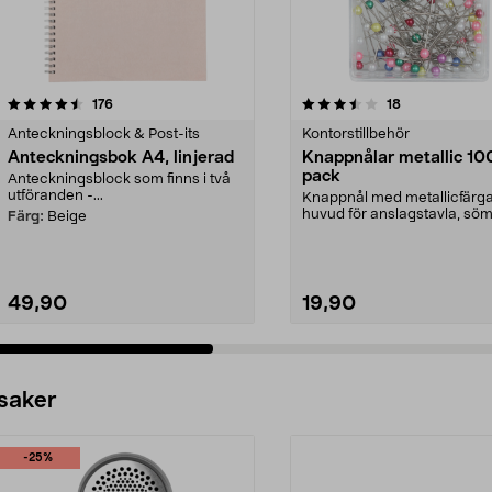
3.5 av 5 stjärnor
recensioner
4.5 av 5 stjärnor
recensioner
176
18
Anteckningsblock & Post-its
Kontorstillbehör
Anteckningsbok A4, linjerad
Knappnålar metallic 10
pack
Anteckningsblock som finns i två
utföranden -...
Knappnål med metallicfärga
huvud för anslagstavla, sö
Färg:
Beige
och hobby. Fäster lap...
49,90
19,90
 saker
-25%