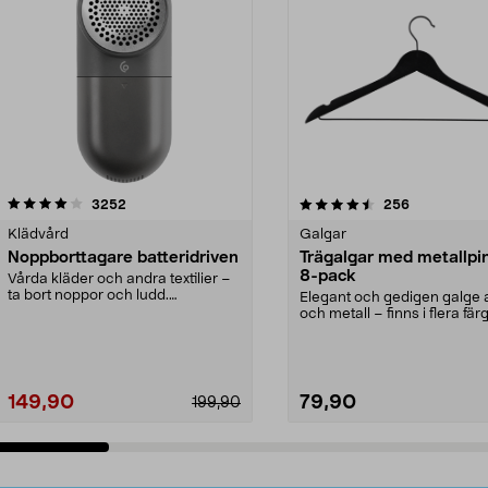
4.5av 5 stjärnor
recensioner
4.0av 5 stjärnor
recensioner
3252
256
Klädvård
Galgar
Noppborttagare batteridriven
Trägalgar med metallpi
8-pack
Vårda kläder och andra textilier –
ta bort noppor och ludd.
Elegant och gedigen galge a
Noppborttagaren fräs...
och metall – finns i flera färg
Galge med sv...
149,90
79,90
199,90
Lägg i varukorg
Lägg i varukorg