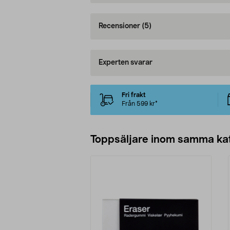
Recensioner
(5)
Experten svarar
Fri frakt
Från 599 kr*
Toppsäljare inom samma ka