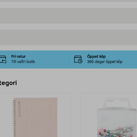
Fri retur
Öppet köp
Till valfri butik
365 dagar öppet köp
tegori