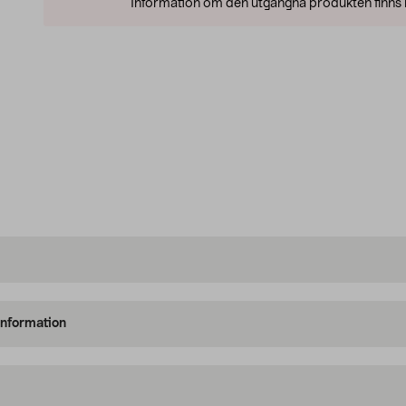
Information om den utgångna produkten finns l
information