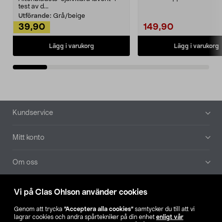
Noppborttagaren fräs...
test av d...
Utförande:
Grå/beige
39,90
149,90
Lägg i varukorg
Lägg i varukorg
Sidfot
Kundservice
Mitt konto
Om oss
Aktuellt
Vi på Clas Ohlson använder cookies
Genom att trycka
”Acceptera alla cookies”
samtycker du till att vi
Våra bolag
lagrar cookies och andra spårtekniker på din enhet
enligt vår