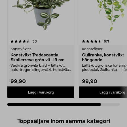
4.5av 5 stjärnor
recensioner
recensione
53
671
Konstväxter
Konstväxter
Konstväxt Tradescantia
Gullranka, konstväxt
Skallerreva grön vit, 19 cm
hängande
Vackra grönvita blad – lättskött,
Lättskött grönska för ampe
naturtrogen slingerväxt. Konstväxt
piedestal. Gullranka – h
Tradescanti...
grön konstväxt...
99,90
99,90
Lägg i varukorg
Lägg i varukorg
Toppsäljare inom samma kategori