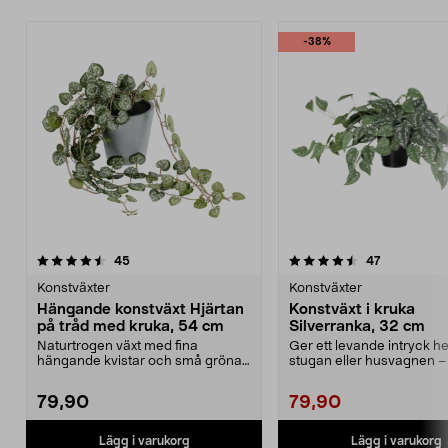
-38%
4.5 av 5 stjärnor
recensioner
4.5 av 5 stjärnor
recensioner
45
47
Konstväxter
Konstväxter
Hängande konstväxt Hjärtan
Konstväxt i kruka
på tråd med kruka, 54 cm
Silverranka, 32 cm
Naturtrogen växt med fina
Ger ett levande intryck h
hängande kvistar och små gröna
stugan eller husvagnen –
blad – perfekt i en amp...
behöver inte vattna...
79,90
79,90
Lägg i varukorg
Lägg i varukorg