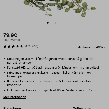
79,90
(inkl. moms)
4.7
(
46
)
Artikelnr:
44-6139-1
Naturtrogen växt med fina hängande kvistar och små gröna blad –
perfekt i en ampel.
Konstväxt Hjärtan på tråd – skapar grön känsla hemma utan skötsel.
Hängande konstgjord krukväxt – passar i hyllor, hörn eller i en
blomampel.
Fin plastblomma som inte vissnar – står lika fint året om, utan
bevattning.
En kruka i neutral grå ton ingår, höjd 12 cm. Växtens längd: 54 cm.
Mer information
Butikslager
Onlinelager