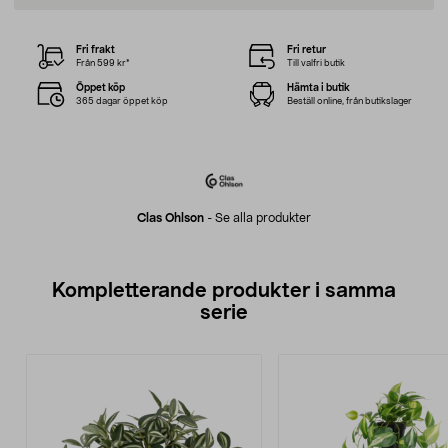
Fri frakt
Fri retur
Från 599 kr*
Till valfri butik
Öppet köp
Hämta i butik
365 dagar öppet köp
Beställ online, från butikslager
Clas Ohlson
-
Se alla produkter
Kompletterande produkter i samma
serie