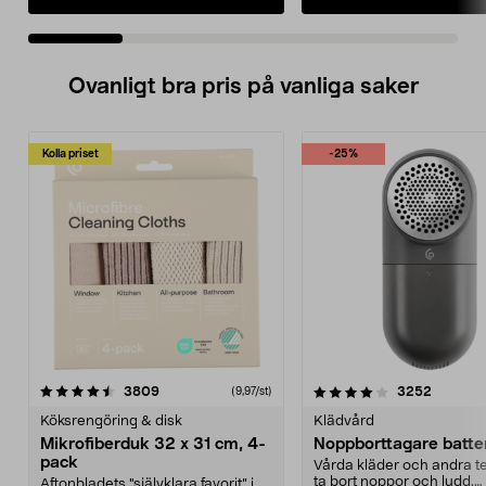
Ovanligt bra pris på vanliga saker
Kolla priset
-25%
4.0av 5 stjärnor
recensioner
4.5av 5 stjärnor
recensio
3809
3252
(9,97/st)
Köksrengöring & disk
Klädvård
Mikrofiberduk 32 x 31 cm, 4-
Noppborttagare batter
pack
Vårda kläder och andra tex
ta bort noppor och ludd.
Aftonbladets "självklara favorit” i