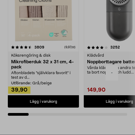
4.0av 5 stjärnor
recensioner
4.5av 5 stjärnor
recensio
3809
3252
(9,97/st)
Köksrengöring & disk
Klädvård
Mikrofiberduk 32 x 31 cm, 4-
Noppborttagare batter
pack
Vårda kläder och andra tex
ta bort noppor och ludd.
-
Aftonbladets "självklara favorit” i
Noppborttagaren fräs...
test av d...
Utförande:
Grå/beige
39,90
149,90
Lägg i varukorg
Lägg i varukorg