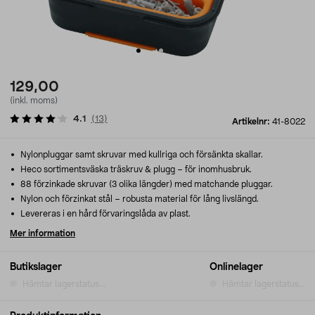
129,00
(inkl. moms)
4.1
(
13
)
Artikelnr:
41-8022
Nylonpluggar samt skruvar med kullriga och försänkta skallar.
Heco sortimentsväska träskruv & plugg – för inomhusbruk.
88 förzinkade skruvar (3 olika längder) med matchande pluggar.
Nylon och förzinkat stål – robusta material för lång livslängd.
Levereras i en hård förvaringslåda av plast.
Mer information
Butikslager
Onlinelager
Hämtar lagerstatus...
Hämtar lagerstatus...