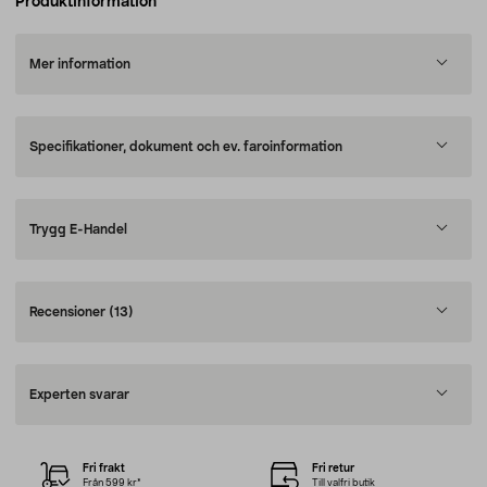
Produktinformation
Mer information
Specifikationer, dokument och ev. faroinformation
Trygg E-Handel
Recensioner
(13)
Experten svarar
Fri frakt
Fri retur
Från 599 kr*
Till valfri butik