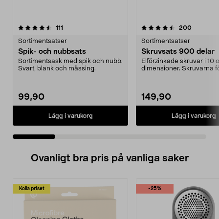
4.5 av 5 stjärnor
recensioner
4.0 av 5 stjärnor
recension
111
200
Sortimentsatser
Sortimentsatser
Spik- och nubbsats
Skruvsats 900 delar
Sortimentsask med spik och nubb.
Elförzinkade skruvar i 10 o
Svart, blank och mässing.
dimensioner. Skruvarna fö
en praktisk sk...
99,90
149,90
Lägg i varukorg
Lägg i varukorg
Ovanligt bra pris på vanliga saker
Kolla priset
-25%