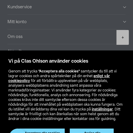
Sidfot
Kundservice
Mitt konto
Product
Om oss
+
quantity
Aktuellt
Vi på Clas Ohlson använder cookies
Våra bolag
Genom att trycka
”Acceptera alla cookies”
samtycker du till att vi
lagrar cookies och andra spårtekniker på din enhet
enligt vår
Hitta butik
cookiepolicy
för att förbättra upplevelsen på vår webbplats,
analysera webbplatsens användning samt anpassa våra
marknadsföringsinsatser. Vi använder fyra kategorier av cookies:
nödvändiga, funktionella, analys och annonsering. För nödvändiga
SE
NO
FI
cookies krävs inte ditt samtycke eftersom dessa cookies är
nödvändiga för att innehållet på webbplatsen ska kunna fungera. Om
du istället vill skräddarsy dina val kan du trycka på
inställningar
. Ditt
samtycke är frivilligt och kan återkallas när som helst genom att du
ändrar i dina cookie-inställningar eller kontaktar oss för guidning.