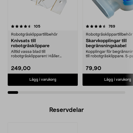
4.5av 5 stjärnor
recensioner
recension
105
769
0.0 av 5 stjärnor
Robotgräsklippartillbehör
Robotgräsklippartillbehör
Knivsats till
Skarvkopplingar till
robotgräsklippare
begränsningskabel
Alltid vassa blad till
Kopplingar för begränsni
robotgräsklipparen! Håller
till robotgräsklippare. 5-p
gräsmattan i ett perfekt skick.
249,00
79,90
Lägg i varukorg
Lägg i varukorg
Reservdelar