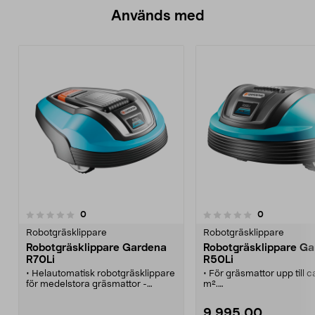
Används med
recensioner
recensioner
0
0
0.0 av 5 stjärnor
0.0 av 5 stjärnor
Robotgräsklippare
Robotgräsklippare
Robotgräsklippare Gardena
Robotgräsklippare G
R70Li
R50Li
• Helautomatisk robotgräsklippare
• För gräsmattor upp till 
för medelstora gräsmattor -
m².
komplett och redo för start!
• Komplett och redo för sta
• Håller gräsmattan i ett perfekt
håller gräsmattan i perfek
9 995,00