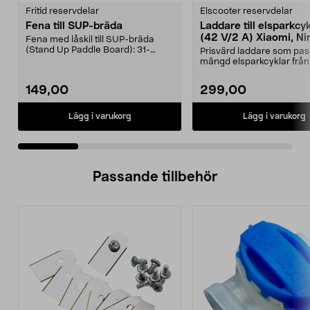
Fritid reservdelar
Elscooter reservdelar
Fena till SUP-bräda
Laddare till elsparkcy
(42 V/2 A) Xiaomi, Ni
Fena med låskil till SUP-bräda
E-Way m.fl.
(Stand Up Paddle Board): 31-
Prisvärd laddare som pas
974331-2059, E11 Pass...
mängd elsparkcyklar från
Ninebot och E-Wa...
149,00
299,00
Lägg i varukorg
Lägg i varukorg
Passande tillbehör