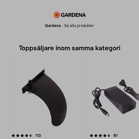
Gardena
-
Se alla produkter
Toppsäljare inom samma kategori
4.5 av 5 stjärnor
recensioner
4.5 av 5 stjärnor
recensioner
113
61