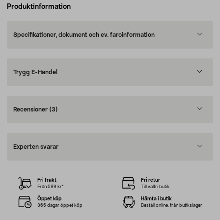
Produktinformation
Specifikationer, dokument och ev. faroinformation
Trygg E-Handel
Recensioner
(3)
Experten svarar
Fri frakt
Fri retur
Från 599 kr*
Till valfri butik
Öppet köp
Hämta i butik
365 dagar öppet köp
Beställ online, från butikslager