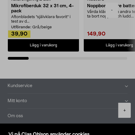
Mikrofiberduk 32 x 31 cm, 4-
Noppborttagare batter
-
pack
Vårda kläder och andra tex
ta bort noppor och ludd.
Aftonbladets "självklara favorit” i
Noppborttagaren fräs...
test av d...
Utförande:
Grå/beige
39,90
149,90
Lägg i varukorg
Lägg i varukorg
Sidfot
Kundservice
Mitt konto
Product
+
quantity
Om oss
Aktuellt
Vi på Clas Ohlson använder cookies