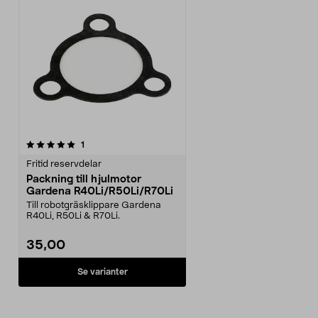
recensioner
1
Fritid reservdelar
Packning till hjulmotor
Gardena R40Li/R50Li/R70Li
Till robotgräsklippare Gardena
R40Li, R50Li & R70Li.
35,00
Se varianter