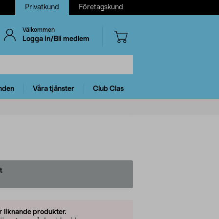
Privatkund
Företagskund
Välkommen
Logga in/Bli medlem
nden
Våra tjänster
Club Clas
t
er
liknande produkter.