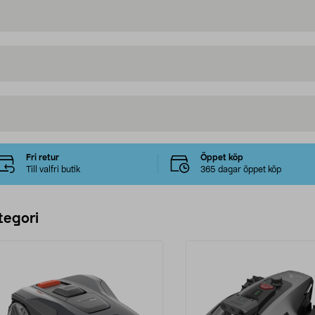
Fri retur
Öppet köp
Till valfri butik
365 dagar öppet köp
tegori