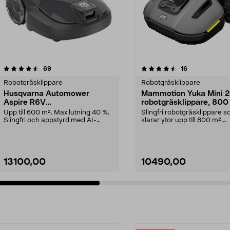
4.5 av 5 stjärnor
recensioner
3.5 av 5 stjärnor
recensioner
69
16
Robotgräsklippare
Robotgräsklippare
Husqvarna Automower
Mammotion Yuka Mini 2
Aspire R6V
robotgräsklippare, 800
robotgräsklippare, 600 m2
Upp till 600 m². Max lutning 40 %.
Slingfri robotgräsklippare 
Slingfri och appstyrd med AI-
klarar ytor upp till 800 m².
kamera. Husqvarn...
Mammotion YUKA Mini ...
13100,00
10490,00