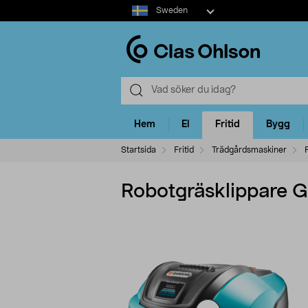
Select
Sweden
market
Hem
El
Fritid
Bygg
Startsida
Fritid
Trädgårdsmaskiner
Robotgräsklippare 