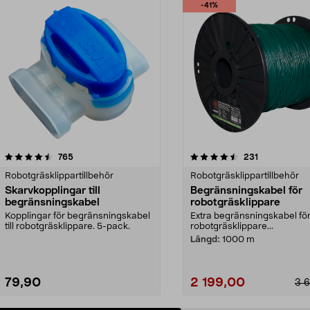
-41%
4.5av 5 stjärnor
recensioner
3.0av 5 stjärnor
recensioner
765
231
Robotgräsklippartillbehör
Robotgräsklippartillbehör
Skarvkopplingar till
Begränsningskabel för
begränsningskabel
robotgräsklippare
Kopplingar för begränsningskabel
Extra begränsningskabel fö
till robotgräsklippare. 5-pack.
robotgräsklippare...
Längd:
1000 m
79,90
2 199,00
3 