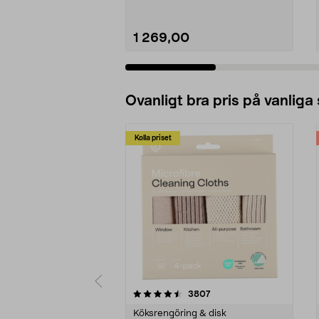
1 269,00
Lägg i varukorg
Ovanligt bra pris på vanliga
Kolla priset
5av 5 stjärnor
4.0av 5 stjärnor
recensioner
3807
Köksrengöring & disk