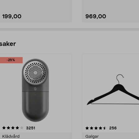
199,00
969,00
Lägg i varukorg
Lägg i varukorg
 saker
-25%
4.5av 5 stjärnor
recensioner
4.0av 5 stjärnor
recensioner
3251
256
Klädvård
Galgar