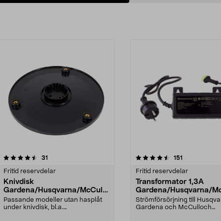
Lägg i varukorg
Lägg i varukorg
4.5av 5 stjärnor
recensioner
4.5av 5 stjärnor
recensioner
31
151
Fritid reservdelar
Fritid reservdelar
Knivdisk
Transformator 1,3A
Gardena/Husqvarna/McCullo
Gardena/Husqvarna/Mc
ch/Flymo
ch
Passande modeller utan hasplåt
Strömförsörjning till Husqva
under knivdisk, bl.a.
Gardena och McCulloch
robotgräsklippare: Husqvarn...
robotgräsklippare. Kompat..