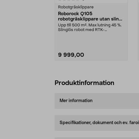
Robotgräsklippare
Roborock Q105
robotgräsklippare utan slinga
500 m2
Upp till 500 m². Max lutning 45 %.
Slinglös robot med RTK-
navigation. Roborock Q...
9 999,00
Lägg i varukorg
Produktinformation
Mer information
Specifikationer, dokument och ev. faro