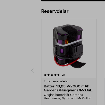
Lägg i varukorg
Reservdelar
5av 5 stjärnor
4.5av 5 stjärnor
recensioner
72
Fritid reservdelar
Batteri 18,25 V/2000 mAh
Gardena/Husqvarna/McCullo
ch/Flymo
Originalbatteri för Gardena,
Husqvarna, Flymo och McCulloch
robotgräsklippare. E...