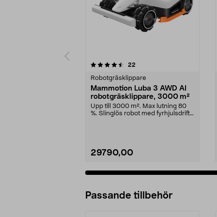
5 av 5 stjärnor
4.5 av 5 stjärnor
recensioner
22
Robotgräsklippare
Mammotion Luba 3 AWD AI
robotgräsklippare, 3000 m²
Upp till 3000 m². Max lutning 80
%. Slinglös robot med fyrhjulsdrift.
Mammotion ...
29790,00
Passande tillbehör