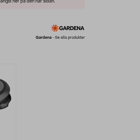
ängst ner på den här sidan.
Gardena
-
Se alla produkter