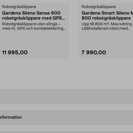
Robotgräsklippare
Robotgräsklippare
Gardena Sileno Sense 600
Gardena Smart Sileno 
robotgräsklippare med GPS,
800 robotgräsklippare
600 m2
Robotgräsklippare utan slinga –
Upp till 800 m². Max lutning
med AI, GPS och kantdetektering.
Lättinstallerad robot med
Gardena Smart S...
begränsningskabel. ...
11 995,00
7 990,00
Lägg i varukorg
Lägg i varukorg
information