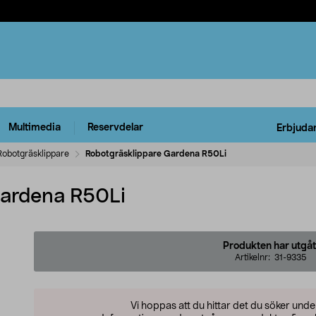
Multimedia
Reservdelar
Erbjuda
Robotgräsklippare
Robotgräsklippare Gardena R50Li
Gardena R50Li
Produkten har utgåt
Artikelnr:
31-9335
Vi hoppas att du hittar det du söker und