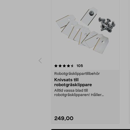
5av 5 stjärnor
4.5av 5 stjärnor
recensioner
105
Robotgräsklippartillbehör
Knivsats till
robotgräsklippare
Alltid vassa blad till
robotgräsklipparen! Håller
gräsmattan i ett perfekt skick.
249,00