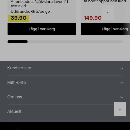
ta bort noppor och ludd.
Aftonbladets "självklara favorit” i
Noppborttagaren fräs...
test av d...
Utförande:
Grå/beige
-
39,90
149,90
Lägg i varukorg
Lägg i varukorg
Sidfot
Kundservice
Mitt konto
Om oss
Product
+
Aktuellt
quantity
Våra bolag