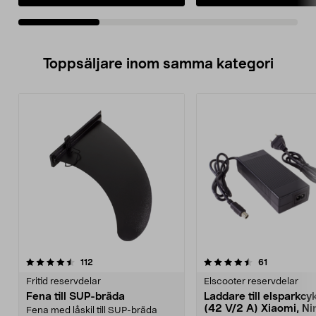
Toppsäljare inom samma kategori
4.5 av 5 stjärnor
recensioner
4.5 av 5 stjärnor
recensioner
112
61
Fritid reservdelar
Elscooter reservdelar
Fena till SUP-bräda
Laddare till elsparkcy
(42 V/2 A) Xiaomi, Ni
Fena med låskil till SUP-bräda