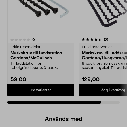
4.5av 5 stjärnor
recensione
26
recensioner
0
Fritid reservdelar
Fritid reservdelar
Markskruv till laddstation
Markskruv till laddsta
Gardena/McCulloch
Gardena/Husqvarna/
ch
Till laddstation för
6-pack förankringsskruv 
robotgräsklippare. 3-pack
sexkantsnyckel. Till laddst
markskruvar inklusive 6 mm
robotgräs...
sexkan...
59,00
129,00
Se varianter
Lägg i varukorg
Används med