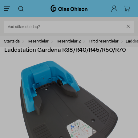
Startsida
Reservdelar
Reservdelar 2
Fritid reservdelar
Ladds
Laddstation Gardena R38/R40/R45/R50/R70