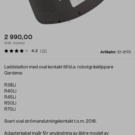
2 990,00
(inkl. moms)
4.2
(
13
)
Artikelnr:
51-2170
Laddstation med oval kontakt till bl.a. robotgräsklippare
Gardena:
R38Li
R40Li
R45Li
R50Li
R70Li
Svart oval strömanslutningskontakt t.o.m. 2016.
Adapterkabel ingår för användning av äldre modell av