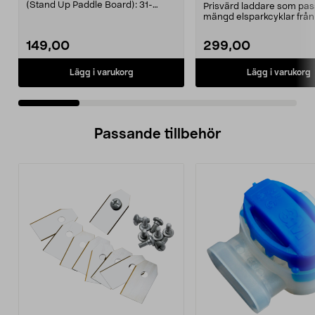
E-Way m.fl.
(Stand Up Paddle Board): 31-
Prisvärd laddare som pas
974331-2059, E11 Pass...
mängd elsparkcyklar från
Ninebot och E-Wa...
149,00
299,00
Lägg i varukorg
Lägg i varukorg
Passande tillbehör