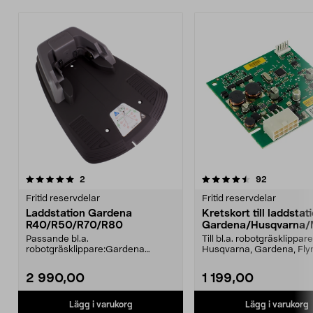
4.5av 5 stjärnor
recensioner
4.5av 5 stjärnor
recensione
2
92
Fritid reservdelar
Fritid reservdelar
Laddstation Gardena
Kretskort till laddstat
R40/R50/R70/R80
Gardena/Husqvarna/
ch/Flymo
Passande bl.a.
Till bl.a. robotgräsklippare
robotgräsklippare:Gardena
Husqvarna, Gardena, Fl
R40LiGardena R50LiGardena
McCulloch: HusqvarnaA..
R70LiGardena ...
2 990,00
1 199,00
Lägg i varukorg
Lägg i varukorg