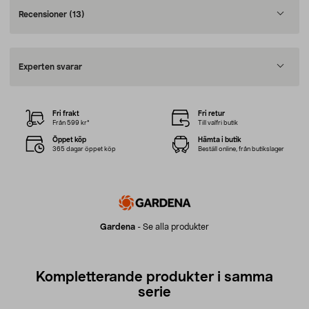
Recensioner
(13)
Experten svarar
Fri frakt
Fri retur
Från 599 kr*
Till valfri butik
Öppet köp
Hämta i butik
365 dagar öppet köp
Beställ online, från butikslager
Gardena
-
Se alla produkter
Kompletterande produkter i samma
serie