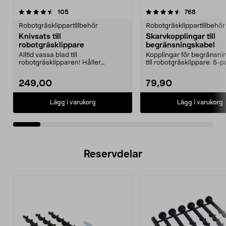
4.5av 5 stjärnor
recensioner
recension
105
768
0.0 av 5 stjärnor
Robotgräsklippartillbehör
Robotgräsklippartillbehör
Knivsats till
Skarvkopplingar till
robotgräsklippare
begränsningskabel
Alltid vassa blad till
Kopplingar för begränsni
robotgräsklipparen! Håller
till robotgräsklippare. 5-p
gräsmattan i ett perfekt skick.
249,00
79,90
Lägg i varukorg
Lägg i varukorg
Reservdelar