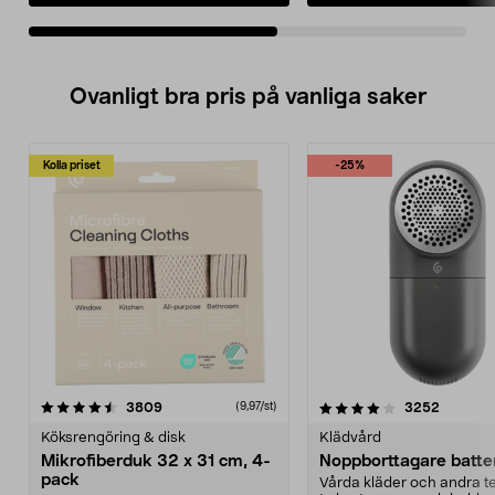
till att roboten undviker hinder i
till att roboten undviker hi
trädgården.
trädgården.
• Hittar enkelt till/från
• Hittar enkelt till/från
laddningsstationen via separat
laddstationen via separat
guidekabel.
guidekabel.
Ovanligt bra pris på vanliga saker
Kolla priset
-25%
4.0av 5 stjärnor
recensioner
4.5av 5 stjärnor
recensio
3809
3252
(9,97/st)
Köksrengöring & disk
Klädvård
Mikrofiberduk 32 x 31 cm, 4-
Noppborttagare batter
pack
Vårda kläder och andra tex