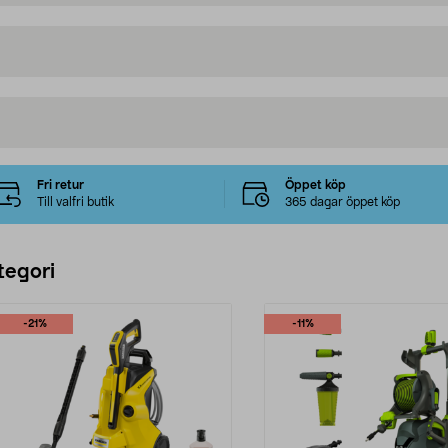
Fri retur
Öppet köp
Till valfri butik
365 dagar öppet köp
tegori
-21%
-11%