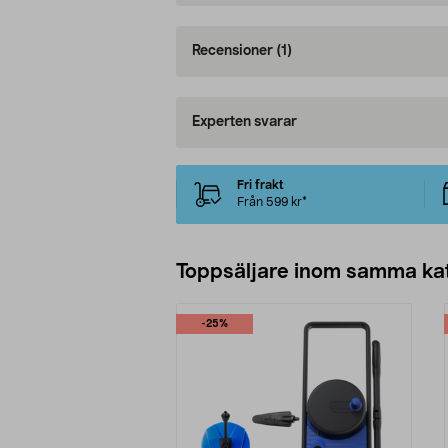
Recensioner
(1)
Experten svarar
Fri frakt
Från 599 kr*
Toppsäljare inom samma ka
-25%