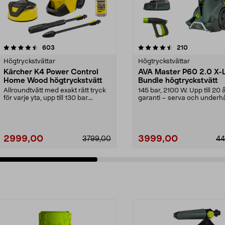
4.5 av 5 stjärnor
recensioner
4.0 av 5 stjärnor
recensioner
603
210
Högtryckstvättar
Högtryckstvättar
Kärcher K4 Power Control
AVA Master P60 2.0 X-
Home Wood högtryckstvätt
Bundle högtryckstvätt
Allroundtvätt med exakt rätt tryck
145 bar, 2100 W. Upp till 20 
för varje yta, upp till 130 bar.
garanti – serva och underhå
Kärcher K4 P...
själv. AVA Master...
2999,00
3999,00
3799,00
44