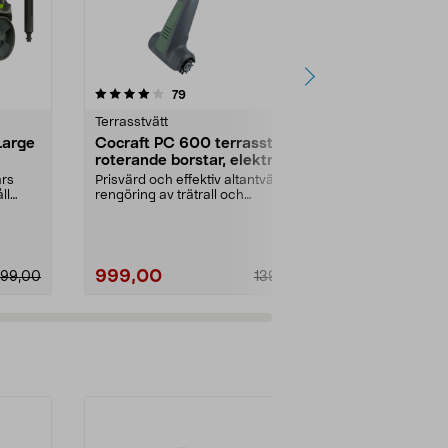
4.5 av 5 stjärnor
recensioner
4.5
79
8
Terrasstvätt
Terrasstvätt
Large
Cocraft PC 600 terrasstvätt
Kärcher PCL
roterande borstar, elektrisk
med borstar
års
Prisvärd och effektiv altantvätt för
Elektrisk terr
ll
rengöring av trätrall och
roterande bor
komposittrall. Co...
att rengöra din
999,00
2599,00
99,00
1399,00