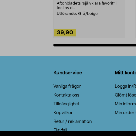
Aftonbladets "självklara favorit” i
test av d...
Utförande:
Grå/beige
39,90
Lägg i varukorg
Sidfot
Kundservice
Mitt kont
Vanliga frågor
Logga in/R
Kontakta oss
Glömt lös
Tillgänglighet
Min inform
Köpvillkor
Min orderh
Retur / reklamation
Elavfall