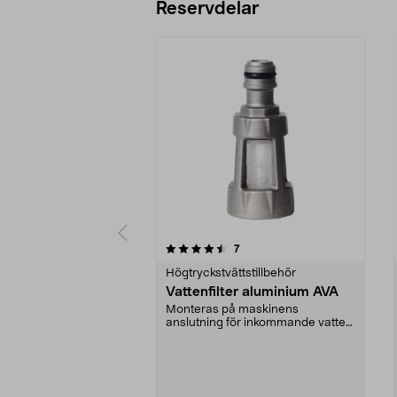
Reservdelar
5av 5 stjärnor
4.5av 5 stjärnor
recensioner
7
Högtryckstvättstillbehör
Vattenfilter aluminium AVA
Monteras på maskinens
anslutning för inkommande vatten.
Kan enkelt göras rent.Pa...