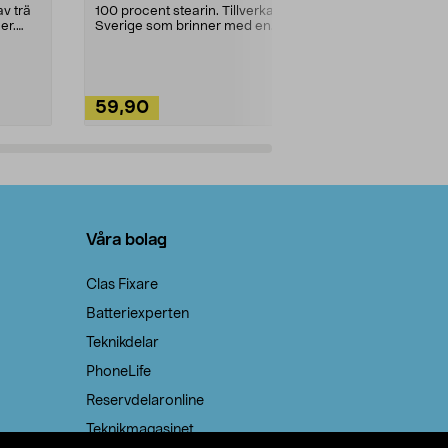
städning och 
v trä
100 procent stearin. Tillverkade i
ute. Städa med
er.
Sverige som brinner med en
vacker och sotfri ...
59,90
49,90
Lägg i varukorg
Lägg
Våra bolag
Clas Fixare
Batteriexperten
Teknikdelar
PhoneLife
Reservdelaronline
Teknikmagasinet