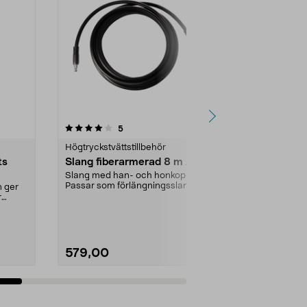
recensioner
5
0.0av 5 stjärnor
Högtryckstvättstillbehör
Högtryckstvät
ts
Slang fiberarmerad 8 m AVA
AVA förläng
stålarmerad
Slang med han- och honkoppling.
Passar som förlängningsslang till
 ger
Förläng räckvi
alla AVA högtr...
r
slang på din 
AVA förlän...
579,00
999,00
Lägg i varukorg
Lägg