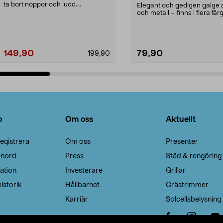
ta bort noppor och ludd.
Elegant och gedigen galge a
Noppborttagaren fräs...
och metall – finns i flera färg
Galge med sv...
149,90
79,90
199,90
Lägg i varukorg
Lägg i varukorg
o
Om oss
Aktuellt
egistrera
Om oss
Presenter
enord
Press
Städ & rengöring
ation
Investerare
Grillar
istorik
Hållbarhet
Grästrimmer
Karriär
Solcellsbelysning