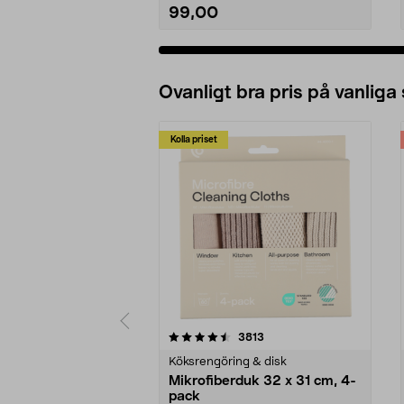
99,00
Lägg i varukorg
Ovanligt bra pris på vanliga
Kolla priset
5av 5 stjärnor
4.0av 5 stjärnor
recensioner
3813
Köksrengöring & disk
Mikrofiberduk 32 x 31 cm, 4-
pack