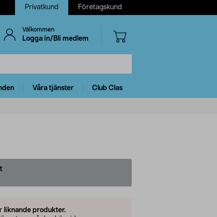
Privatkund
Företagskund
Välkommen
Logga in/Bli medlem
nden
Våra tjänster
Club Clas
t
er
liknande produkter.