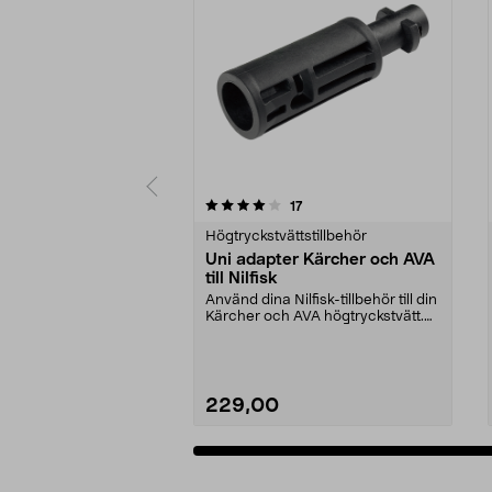
0av 5 stjärnor
4.0av 5 stjärnor
recensioner
17
Högtryckstvättstillbehör
Uni adapter Kärcher och AVA
till Nilfisk
Använd dina Nilfisk-tillbehör till din
Kärcher och AVA högtryckstvätt.
Passar Ni...
229,00
Lägg i varukorg