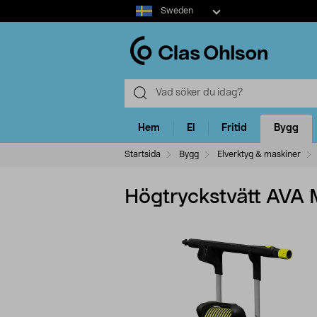
Select
Sweden
market
Hem
El
Fritid
Bygg
Startsida
Bygg
Elverktyg & maskiner
Högtryckstvätt AVA 