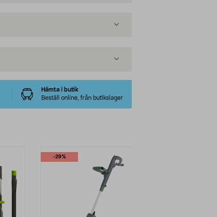
Hämta i butik
Beställ online, från butikslager
-29%