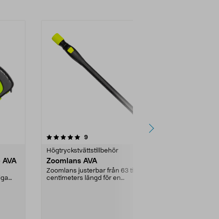
4.0av 5 stjärnor
recensioner
9
1
0.0
Högtryckstvättstillbehör
Högtryckstvät
e AVA
Zoomlans AVA
First Aid Ki
filterkit AV
Zoomlans justerbar från 63 till 96
iga
centimeters längd för en
Set innehålla
...
ergonomisk arbetsstä...
filter för tillb
högtryckstvätt