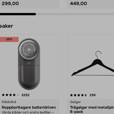
299,00
449,00
Lägg i varukorg
Lägg i varukorg
 saker
-25%
4.5av 5 stjärnor
recensioner
4.0av 5 stjärnor
recensioner
3252
256
Klädvård
Galgar
Noppborttagare batteridriven
Trägalgar med metallpi
8-pack
Vårda kläder och andra textilier –