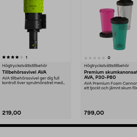
recensioner
4.0av 5 stjärnor
1
recensioner
0
0.0 av 5 stjärnor
Högtryckstvättstillbehör
Högtryckstvättstillbehör
Tillbehörssvivel AVA
Premium skumkanonsa
AVA, P30-P80
AVA tillbehörssvivel ger dig full
kontroll över sprutmönstret med
AVA Premium Foam Cannon
360° rotation ...
ett tjockt och jämnt skum fö
optimal rengöring av b...
219,00
799,00
Lägg i varukorg
Lägg i varukorg