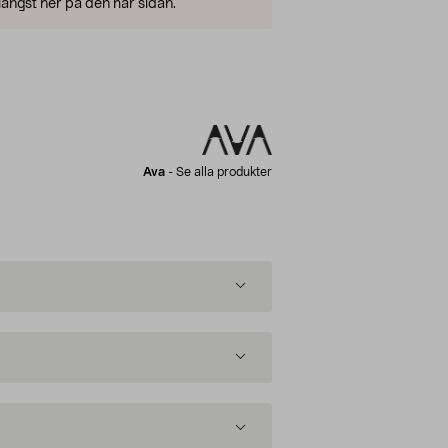
ängst ner på den här sidan.
Ava
-
Se alla produkter