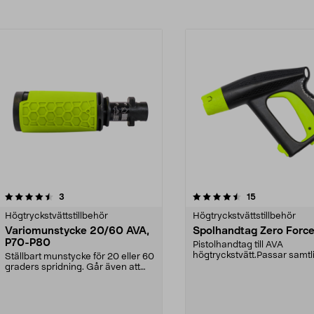
4.5av 5 stjärnor
recensioner
5.0av 5 stjärnor
recensioner
3
15
Högtryckstvättstillbehör
Högtryckstvättstillbehör
Variomunstycke 20/60 AVA,
Spolhandtag Zero Forc
P70-P80
Pistolhandtag till AVA
högtryckstvätt.Passar samtl
Ställbart munstycke för 20 eller 60
AVA modeller med max tryck
graders spridning. Går även att
kombinera bå...