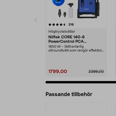
5 av 5 stjärnor
4.5 av 5 stjärnor
recensioner
316
Högtryckstvättar
Nilfisk CORE 140-6
PowerControl PCA
högtryckstvätt
1800 W – lätthanterlig
allroundtvätt som rengör effektivt
med bara vatten. Nilfi...
1799,00
2399,00
Passande tillbehör