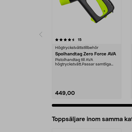
5av 5 stjärnor
5.0av 5 stjärnor
recensioner
15
Högtryckstvättstillbehör
Spolhandtag Zero Force AVA
Pistolhandtag till AVA
högtryckstvätt.Passar samtliga
AVA modeller med max tryck...
449,00
Lägg i varukorg
Toppsäljare inom samma ka