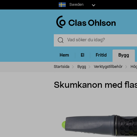
Select
Sweden
market
Hem
El
Fritid
Bygg
Startsida
Bygg
Verktygstillbehör
Hög
Skumkanon med fla