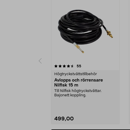
5 av 5 stjärnor
4.0 av 5 stjärnor
recensioner
55
Högtryckstvättstillbehör
Avlopps och rörrensare
Nilfisk 15 m
Till Nilfisk högtryckstvättar.
Bajonett koppling.
499,00