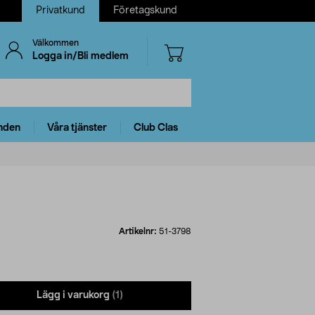
Privatkund
Företagskund
Välkommen
Logga in/Bli medlem
nden
Våra tjänster
Club Clas
Artikelnr:
51-3798
Lägg i varukorg
(1)