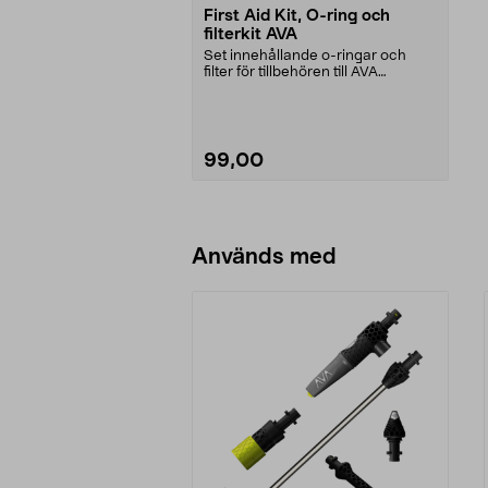
First Aid Kit, O-ring och
filterkit AVA
Set innehållande o-ringar och
filter för tillbehören till AVA
högtryckstvättar.
99,00
Lägg i varukorg
Används med