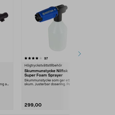
4.5 av 5 stjärnor
recensioner
4.5
97
4
Högtryckstvättstillbehör
Högtryckstvät
Skummunstycke Nilfisk
Slangsats H
Super Foam Sprayer
handtag och
Skummunstycke som ger ett tjockt
Slangset som 
ing av
skum. Justerbar dosering. Perfekt
spolhandtag,
för fordon oc...
för snabbkopp
299,00
799,00