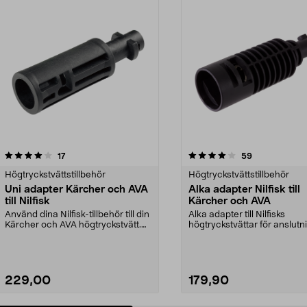
4.0 av 5 stjärnor
recensioner
4.0 av 5 stjärnor
recensioner
17
59
Högtryckstvättstillbehör
Högtryckstvättstillbehör
Uni adapter Kärcher och AVA
Alka adapter Nilfisk till
till Nilfisk
Kärcher och AVA
Använd dina Nilfisk-tillbehör till din
Alka adapter till Nilfisks
Kärcher och AVA högtryckstvätt.
högtryckstvättar för anslutn
Passar Ni...
flertalet Kärcher ...
229,00
179,90