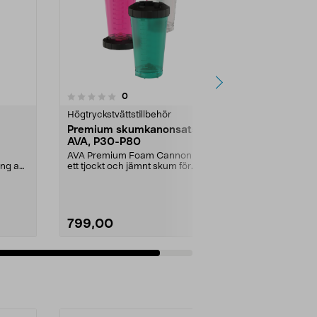
recensioner
0
Högtryckstvättstillbehör
Premium skumkanonsats
AVA, P30-P80
AVA Premium Foam Cannon ger
ing av
ett tjockt och jämnt skum för
optimal rengöring av b...
799,00
Lägg i varukorg