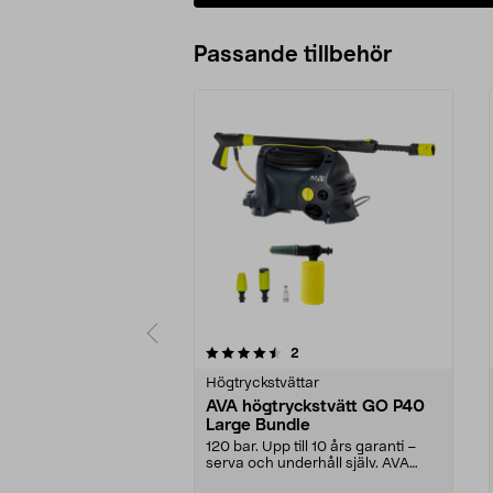
Passande tillbehör
5av 5 stjärnor
3.5av 5 stjärnor
recensioner
2
Högtryckstvättar
AVA högtryckstvätt GO P40
Large Bundle
120 bar. Upp till 10 års garanti –
serva och underhåll själv. AVA
Master GO P40 ...