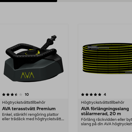
5.0av 5 stjärnor
recensioner
5.0av 5 stjärnor
recensioner
10
4
Högtryckstvättstillbehör
Högtryckstvättstillbehör
AVA terasstvätt Premium
AVA förlängningsslang
stålarmerad, 20 m
Enkel, stänkfri rengöring plattor
eller trädäck med högtryckstvätt.
Förläng räckvidden eller byt
AVA terrasst...
slang på din AVA högtryckstv
AVA förläng...