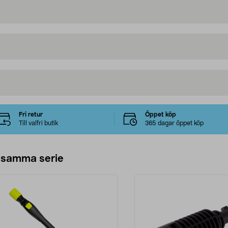
Fri retur
Öppet köp
Till valfri butik
365 dagar öppet köp
 samma serie