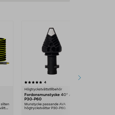
4.0av 5 stjärnor
recensioner
4
1
0.0
Högtryckstvättstillbehör
Högtryckstvät
Fordonsmunstycke 40° AVA,
Uni adapte
P30-P60
till Nilfisk
 sliten
Munstycke passande AVA
Använd dina Nil
ätt.
högtryckstvättar P30-P60.
Kärcher och A
Passar Ni...