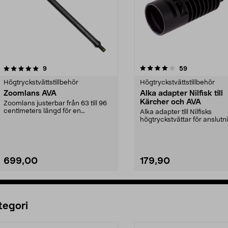
4.0av 5 stjärnor
recensioner
recensioner
9
59
0.0 av 5 stjärnor
Högtryckstvättstillbehör
Högtryckstvättstillbehör
Zoomlans AVA
Alka adapter Nilfisk till
Kärcher och AVA
Zoomlans justerbar från 63 till 96
centimeters längd för en
Alka adapter till Nilfisks
ergonomisk arbetsstä...
högtryckstvättar för anslutn
flertalet Kärcher ...
699,00
179,90
Lägg i varukorg
Lägg i varukorg
tegori