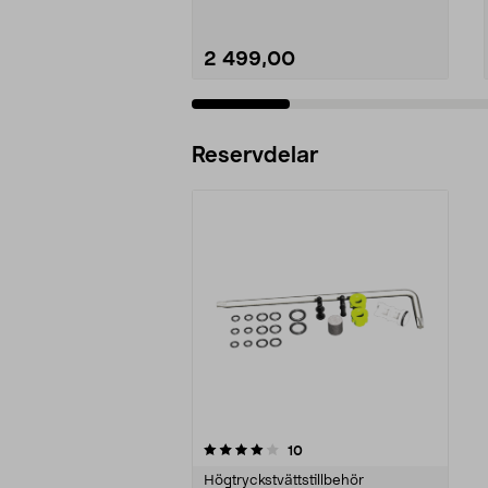
2 499,00
Lägg i varukorg
Reservdelar
0av 5 stjärnor
recensioner
10
Högtryckstvättstillbehör