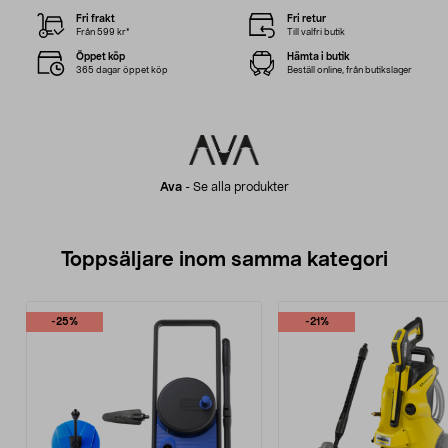
Fri frakt
Fri retur
Från 599 kr*
Till valfri butik
Öppet köp
Hämta i butik
365 dagar öppet köp
Beställ online, från butikslager
Ava
-
Se alla produkter
Toppsäljare inom samma kategori
-25%
-21%