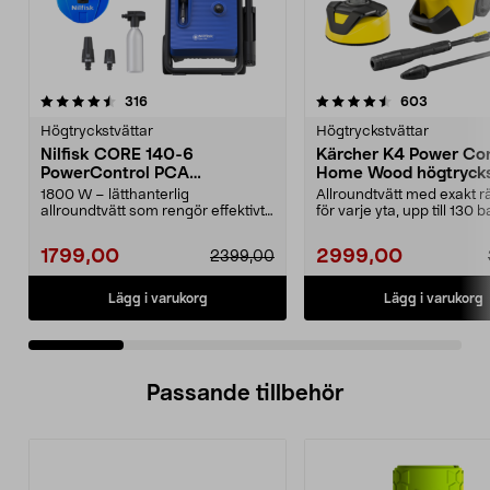
4.5 av 5 stjärnor
recensioner
4.5 av 5 stjärnor
recension
316
603
Högtryckstvättar
Högtryckstvättar
Nilfisk CORE 140-6
Kärcher K4 Power Con
PowerControl PCA
Home Wood högtrycks
högtryckstvätt
1800 W – lätthanterlig
Allroundtvätt med exakt rä
allroundtvätt som rengör effektivt
för varje yta, upp till 130 b
med bara vatten. Nilfi...
Kärcher K4 P...
1799,00
2999,00
2399,00
Lägg i varukorg
Lägg i varukorg
Passande tillbehör