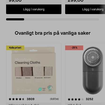
99,00
299,00
Lägg i varukorg
Lägg i varukorg
Ovanligt bra pris på vanliga saker
Kolla priset
-25%
4.0av 5 stjärnor
recensioner
4.5av 5 stjärnor
recensio
3809
3252
(9,97/st)