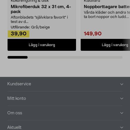
Köksrengöring & disk
Klädvård
Mikrofiberduk 32 x 31 cm, 4-
Noppborttagare batter
pack
Vårda kläder och andra tex
ta bort noppor och ludd.
Aftonbladets "självklara favorit” i
Noppborttagaren fräs...
test av d...
Utförande:
Grå/beige
39,90
149,90
Lägg i varukorg
Lägg i varukorg
Sidfot
Kundservice
Mitt konto
Om oss
Aktuellt