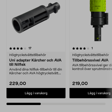
4.0av 5 stjärnor
recensioner
recensioner
17
1
0.0 av 5 stjärnor
Högtryckstvättstillbehör
Högtryckstvättstillbehör
Uni adapter Kärcher och AVA
Tillbehörssvivel AVA
till Nilfisk
AVA tillbehörssvivel ger dig
kontroll över sprutmönst
Använd dina Nilfisk-tillbehör till din
360° rotation ...
Kärcher och AVA högtryckstvätt.
Passar Ni...
229,00
219,00
Lägg i varukorg
Lägg i varukorg