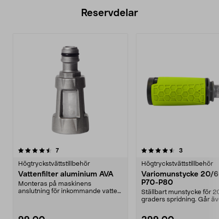
Reservdelar
4.5av 5 stjärnor
recensioner
4.5av 5 stjärnor
recensioner
7
3
Högtryckstvättstillbehör
Högtryckstvättstillbehör
Vattenfilter aluminium AVA
Variomunstycke 20/6
P70-P80
Monteras på maskinens
anslutning för inkommande vatten.
Ställbart munstycke för 20
Kan enkelt göras rent.Pa...
graders spridning. Går äv
kombinera bå...