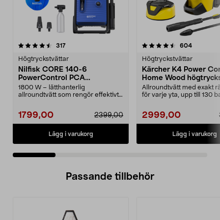
4.5 av 5 stjärnor
recensioner
4.0 av 5 stjärnor
recension
317
604
Högtryckstvättar
Högtryckstvättar
Nilfisk CORE 140-6
Kärcher K4 Power Con
PowerControl PCA
Home Wood högtrycks
högtryckstvätt
1800 W – lätthanterlig
Allroundtvätt med exakt rä
allroundtvätt som rengör effektivt
för varje yta, upp till 130 b
med bara vatten. Nilfi...
Kärcher K4 P...
1799,00
2999,00
2399,00
Lägg i varukorg
Lägg i varukorg
Passande tillbehör