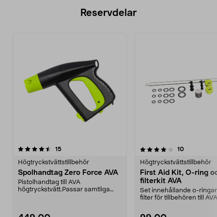
Reservdelar
4.0av 5 stjärnor
recensioner
5.0av 5 stjärnor
recensioner
15
10
Högtryckstvättstillbehör
Högtryckstvättstillbehör
Spolhandtag Zero Force AVA
First Aid Kit, O-ring o
filterkit AVA
Pistolhandtag till AVA
högtryckstvätt.Passar samtliga
Set innehållande o-ringa
AVA modeller med max tryck...
filter för tillbehören till AV
högtryckstvättar.