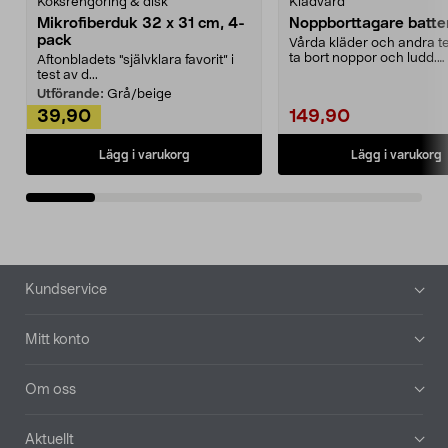
Köksrengöring & disk
Klädvård
Mikrofiberduk 32 x 31 cm, 4-
Noppborttagare batter
pack
Vårda kläder och andra tex
ta bort noppor och ludd.
Aftonbladets "självklara favorit” i
Noppborttagaren fräs...
test av d...
Utförande:
Grå/beige
39,90
149,90
Lägg i varukorg
Lägg i varukorg
Sidfot
Kundservice
Mitt konto
Om oss
Aktuellt