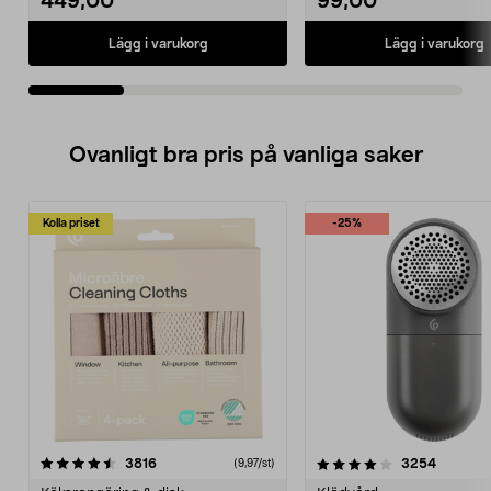
449,00
99,00
Lägg i varukorg
Lägg i varukorg
Ovanligt bra pris på vanliga saker
Kolla priset
-25%
4.0av 5 stjärnor
recensioner
4.5av 5 stjärnor
recensio
3816
3254
(9,97/st)