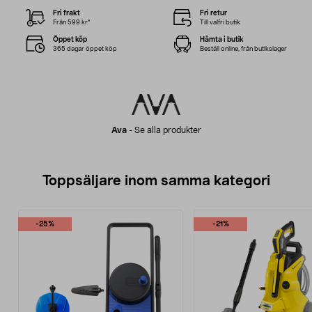
Fri frakt
Fri retur
Från 599 kr*
Till valfri butik
Öppet köp
Hämta i butik
365 dagar öppet köp
Beställ online, från butikslager
Ava
-
Se alla produkter
Toppsäljare inom samma kategori
-25%
-21%