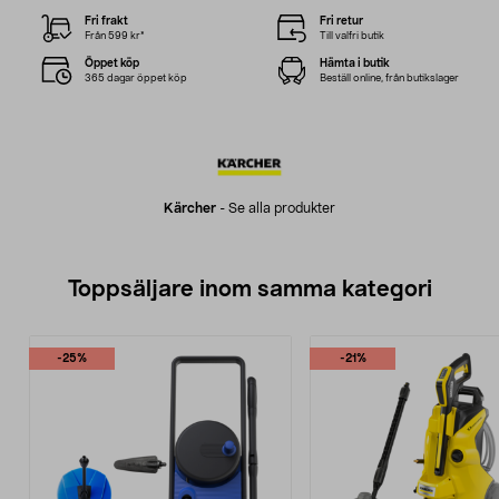
Fri frakt
Fri retur
Från 599 kr*
Till valfri butik
Öppet köp
Hämta i butik
365 dagar öppet köp
Beställ online, från butikslager
Kärcher
-
Se alla produkter
Toppsäljare inom samma kategori
-25%
-21%