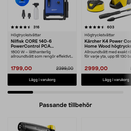
4.5 av 5 stjärnor
recensioner
4.5 av 5 stjärnor
recension
316
603
Högtryckstvättar
Högtryckstvättar
Nilfisk CORE 140-6
Kärcher K4 Power Con
PowerControl PCA
Home Wood högtrycks
högtryckstvätt
1800 W – lätthanterlig
Allroundtvätt med exakt rä
allroundtvätt som rengör effektivt
för varje yta, upp till 130 b
med bara vatten. Nilfi...
Kärcher K4 P...
1799,00
2999,00
2399,00
Lägg i varukorg
Lägg i varukorg
Passande tillbehör