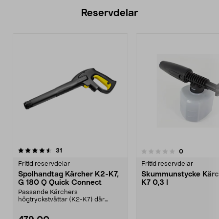
Reservdelar
recensioner
31
recensioner
0
0.0 av 5 stjärnor
0.0 av 5 stjärnor
Fritid reservdelar
Fritid reservdelar
Spolhandtag Kärcher K2-K7,
Skummunstycke Kärc
G 180 Q Quick Connect
K7 0,3 l
Passande Kärchers
högtryckstvättar (K2-K7) där
slangen låses med snabbkoppling
i...