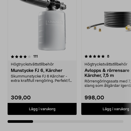
5.0av 5 stjärnor
recensioner
4.5av 5 stjärnor
recensioner
111
8
Högtryckstvättstillbehör
Högtryckstvättstillbehör
Munstycke FJ 6, Kärcher
Avlopps & rörrensare 
Kärcher, 7,5 m
Skummunstycke FJ 6 Kärcher -
extra kraftfull rengöring. Perfekt för
Rörrengöringssats med 7
fordon, träd...
slang som åtgärdar igent
och avlopp. Söker ...
309,00
998,00
Lägg i varukorg
Lägg i varukorg