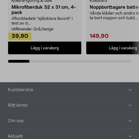
Köksrengöring & disk
Klädvård
Mikrofiberduk 32 x 31 cm, 4-
Noppborttagare batter
pack
Vårda kläder och andra tex
ta bort noppor och ludd.
Aftonbladets "självklara favorit” i
Noppborttagaren fräs...
test av d...
Utförande:
Grå/beige
39,90
149,90
Lägg i varukorg
Lägg i varukorg
Sidfot
Kundservice
Mitt konto
Om oss
Aktuellt