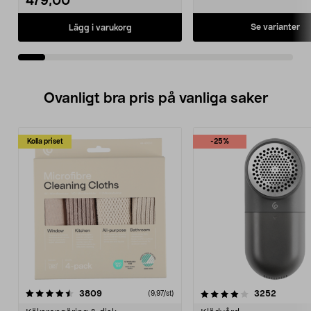
479,00
Se varianter
Lägg i varukorg
Ovanligt bra pris på vanliga saker
Kolla priset
-25%
4.0av 5 stjärnor
recensioner
4.5av 5 stjärnor
recensio
3809
3252
(9,97/st)