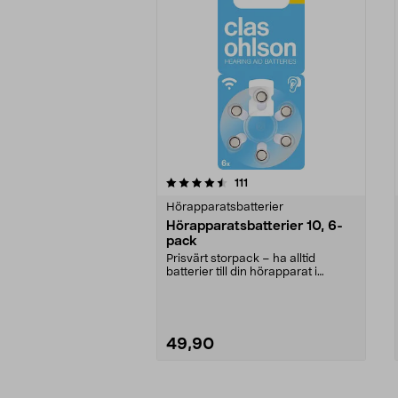
5av 5 stjärnor
4.5av 5 stjärnor
recensioner
111
Hörapparatsbatterier
Hörapparatsbatterier 10, 6-
pack
Prisvärt storpack – ha alltid
batterier till din hörapparat i
reserv. Hörapparat...
49,90