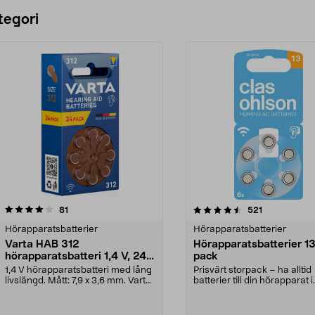
Lägg i varukorg
Lägg i varukorg
tegori
4.5 av 5 stjärnor
recensioner
4.0 av 5 stjärnor
recensioner
81
521
Hörapparatsbatterier
Hörapparatsbatterier
Varta HAB 312
Hörapparatsbatterier 13
hörapparatsbatteri 1,4 V, 24-
pack
pack
1,4 V hörapparatsbatteri med lång
Prisvärt storpack – ha alltid
livslängd. Mått: 7,9 x 3,6 mm. Varta
batterier till din hörapparat i
HAB 312 b...
reserv. Hörapparat...