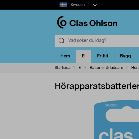
Select
Sweden
market
Hem
El
Fritid
Bygg
Startsida
El
Batterier & laddare
Höra
Hörapparatsbatterie