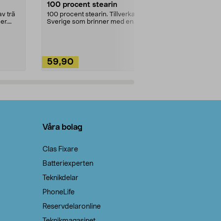
100 procent stearin
Ett allsidigt 
städning och 
v trä
100 procent stearin. Tillverkade i
ute. Städa med
er.
Sverige som brinner med en
vacker och sotfri ...
59,90
49,90
Lägg i varukorg
Lägg
Våra bolag
Clas Fixare
Batteriexperten
Teknikdelar
PhoneLife
Reservdelaronline
Teknikmagasinet