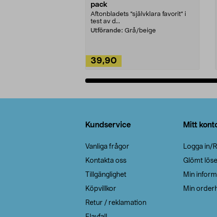
pack
Aftonbladets "självklara favorit” i
test av d...
Utförande:
Grå/beige
39,90
Lägg i varukorg
Sidfot
Kundservice
Mitt kont
Vanliga frågor
Logga in/R
Kontakta oss
Glömt lös
Tillgänglighet
Min inform
Köpvillkor
Min orderh
Retur / reklamation
Elavfall