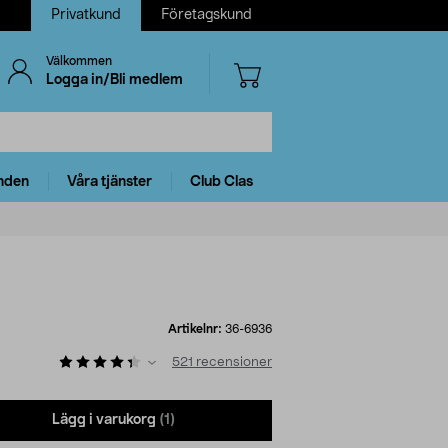
Privatkund
Företagskund
Välkommen
Logga in/Bli medlem
nden
Våra tjänster
Club Clas
Artikelnr:
36-6936
521
recensioner
Lägg i varukorg
(1)