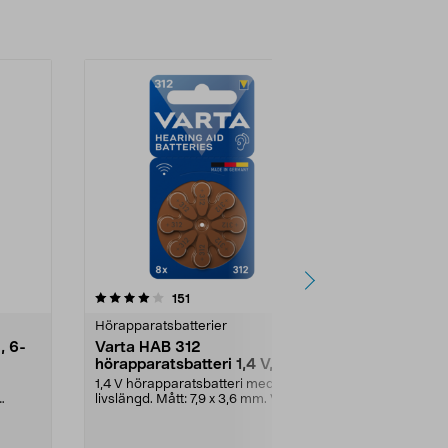
4.5 av 5 stjärnor
recensioner
4.5
151
4
Hörapparatsbatterier
Hörapparatsb
, 6-
Varta HAB 312
Varta HAB 
hörapparatsbatteri 1,4 V, 8-
hörapparats
pack
pack
1,4 V hörapparatsbatteri med lång
1,4 V hörappa
livslängd. Mått: 7,9 x 3,6 mm. Varta
livslängd. Måt
HAB 312 b...
Varta HAB 13 b