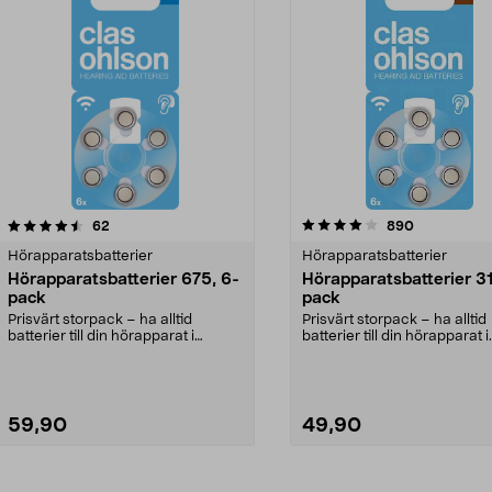
4.0av 5 stjärnor
recensioner
recensioner
62
890
Hörapparatsbatterier
Hörapparatsbatterier
Hörapparatsbatterier 675, 6-
Hörapparatsbatterier 31
pack
pack
Prisvärt storpack – ha alltid
Prisvärt storpack – ha alltid
batterier till din hörapparat i
batterier till din hörapparat i
reserv. Hörapparat...
reserv. Hörapparat...
59,90
49,90