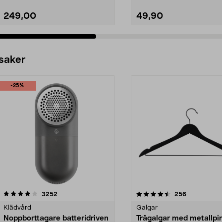
249,00
49,90
 saker
-25%
4.5av 5 stjärnor
recensioner
4.0av 5 stjärnor
recensioner
3252
256
Klädvård
Galgar
Noppborttagare batteridriven
Trägalgar med metallpi