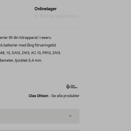
Onlinelager
Hämtar lagerstatus...
rier till din hörapparat i reserv.
 batterier med lång förvaringstid.
48, 13, DA13, ZA13, AC 13, PR13, ZA13.
diameter, tjocklek 5,4 mm.
Clas Ohlson
-
Se alla produkter