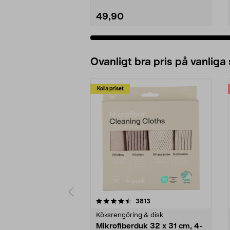
49,90
Ovanligt bra pris på vanliga
Kolla priset
5av 5 stjärnor
4.0av 5 stjärnor
recensioner
3813
Köksrengöring & disk
Mikrofiberduk 32 x 31 cm, 4-