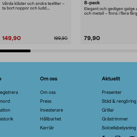
8-pack
Vårda kläder och andra textilier –
ta bort noppor och ludd.
Elegant och gedigen galge a
Noppborttagaren fräs...
och metall – finns i flera färg
Galge med sv...
149,90
79,90
199,90
Lägg i varukorg
Lägg i varukorg
o
Om oss
Aktuellt
egistrera
Om oss
Presenter
enord
Press
Städ & rengöring
ation
Investerare
Grillar
istorik
Hållbarhet
Grästrimmer
Karriär
Solcellsbelysning