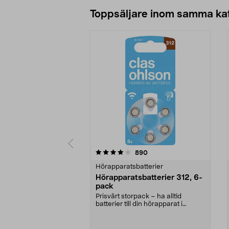
Lägg i varukorg
Toppsäljare inom samma ka
0 av 5 stjärnor
4.0 av 5 stjärnor
recensioner
890
Hörapparatsbatterier
Hörapparatsbatterier 312, 6-
pack
Prisvärt storpack – ha alltid
batterier till din hörapparat i
reserv. Hörapparat...