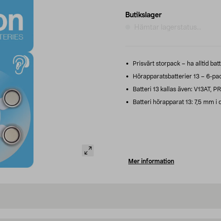
Butikslager
Hämtar lagerstatus...
Prisvärt storpack – ha alltid batte
Hörapparatsbatterier 13 – 6-pack
Batteri 13 kallas även: V13AT, PR
Batteri hörapparat 13: 7,5 mm i 
Mer information