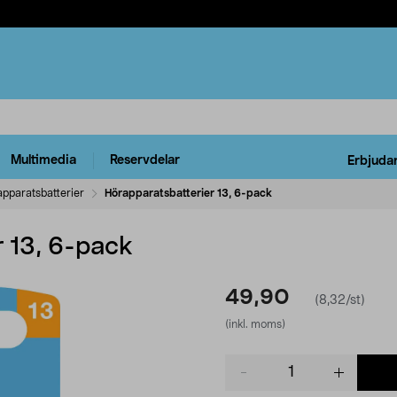
Multimedia
Reservdelar
Erbjuda
pparatsbatterier
Hörapparatsbatterier 13, 6-pack
r 13, 6-pack
49,90
(8,32/st)
(inkl. moms)
Product
quantity