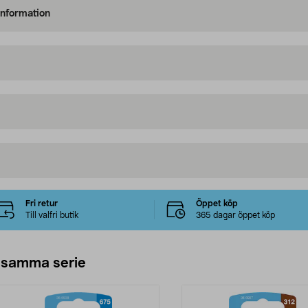
information
Fri retur
Öppet köp
Till valfri butik
365 dagar öppet köp
 samma serie