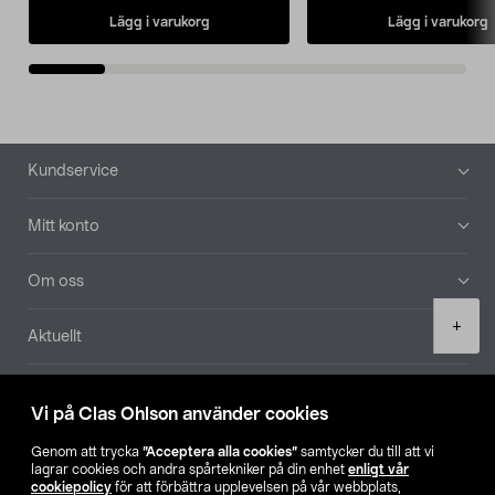
Lägg i varukorg
Lägg i varukorg
Sidfot
Kundservice
Mitt konto
Om oss
Product
+
Aktuellt
quantity
Våra bolag
Vi på Clas Ohlson använder cookies
Hitta butik
Genom att trycka
”Acceptera alla cookies”
samtycker du till att vi
lagrar cookies och andra spårtekniker på din enhet
enligt vår
cookiepolicy
för att förbättra upplevelsen på vår webbplats,