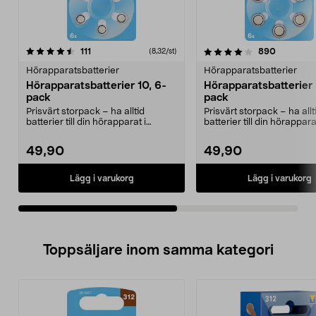
4.0av 5 stjärnor
recensioner
4.5av 5 stjärnor
recension
111
890
(8,32/st)
Hörapparatsbatterier
Hörapparatsbatterier
Hörapparatsbatterier 10, 6-
Hörapparatsbatterier 
pack
pack
Prisvärt storpack – ha alltid
Prisvärt storpack – ha allt
batterier till din hörapparat i
batterier till din hörappara
reserv. Hörapparat...
reserv. Hörapparat...
49,90
49,90
Lägg i varukorg
Lägg i varukorg
Toppsäljare inom samma kategori