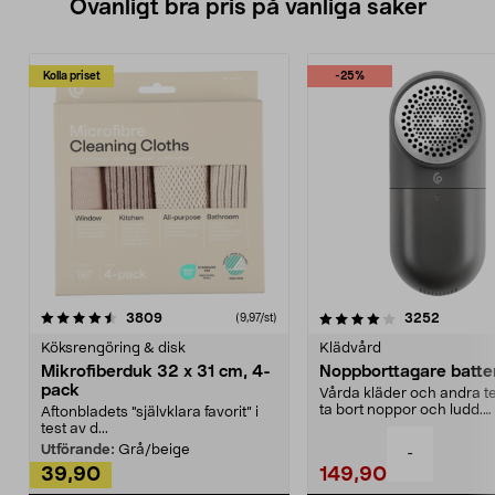
Ovanligt bra pris på vanliga saker
Kolla priset
-25%
4.0av 5 stjärnor
recensioner
4.5av 5 stjärnor
recensio
3809
3252
(9,97/st)
Köksrengöring & disk
Klädvård
Mikrofiberduk 32 x 31 cm, 4-
Noppborttagare batter
pack
Vårda kläder och andra tex
ta bort noppor och ludd.
Aftonbladets "självklara favorit” i
Noppborttagaren fräs...
test av d...
Utförande:
Grå/beige
-
39,90
149,90