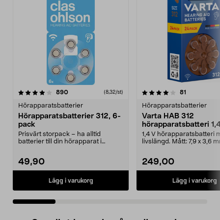
4.0 av 5 stjärnor
recensioner
4.5 av 5 stjärnor
recensioner
890
81
(8,32/st)
Hörapparatsbatterier
Hörapparatsbatterier
Hörapparatsbatterier 312, 6-
Varta HAB 312
pack
hörapparatsbatteri 1,4
pack
Prisvärt storpack – ha alltid
1,4 V hörapparatsbatteri 
batterier till din hörapparat i
livslängd. Mått: 7,9 x 3,6 
reserv. Hörapparat...
HAB 312 b...
49,90
249,00
Lägg i varukorg
Lägg i varukorg