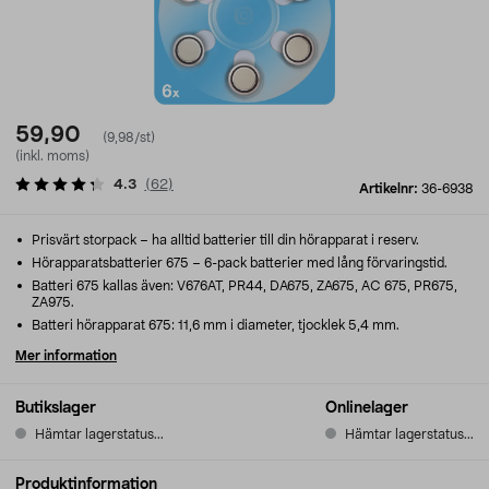
59,90
(9,98/st)
(inkl. moms)
4.3
(
62
)
Artikelnr:
36-6938
Prisvärt storpack – ha alltid batterier till din hörapparat i reserv.
Hörapparatsbatterier 675 – 6-pack batterier med lång förvaringstid.
Batteri 675 kallas även: V676AT, PR44, DA675, ZA675, AC 675, PR675,
ZA975.
Batteri hörapparat 675: 11,6 mm i diameter, tjocklek 5,4 mm.
Mer information
Butikslager
Onlinelager
Hämtar lagerstatus...
Hämtar lagerstatus...
Produktinformation