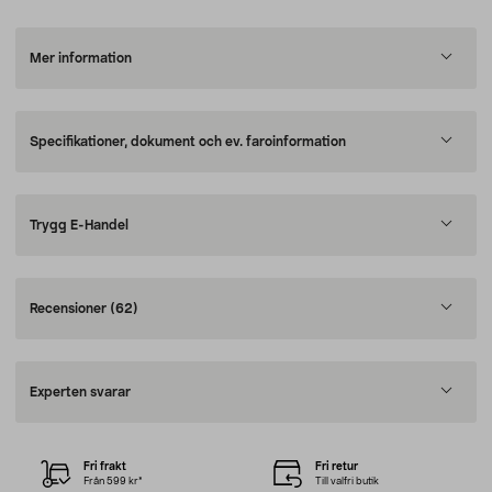
Mer information
Specifikationer, dokument och ev. faroinformation
Trygg E-Handel
Recensioner
(62)
Experten svarar
Fri frakt
Fri retur
Från 599 kr*
Till valfri butik