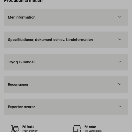
Produktinformation
Mer information
Specifikationer, dokument och ev. faroinformation
Trygg E-Handel
Recensioner
Experten svarar
Fri frakt
Fri retur
Från 599 kr*
Till valfri butik