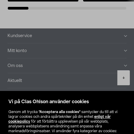
Sidfot
Kundservice
Mitt konto
Om oss
Product
+
Aktuellt
quantity
Våra bolag
Vi på Clas Ohlson använder cookies
Hitta butik
Genom att trycka
”Acceptera alla cookies”
samtycker du till att vi
lagrar cookies och andra spårtekniker på din enhet
enligt vår
cookiepolicy
för att förbättra upplevelsen på vår webbplats,
SE
NO
FI
analysera webbplatsens användning samt anpassa våra
marknadsföringsinsatser. Vi använder fyra kategorier av cookies: