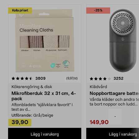
Kolla priset
-25%
4.0av 5 stjärnor
recensioner
4.5av 5 stjärnor
recensio
3809
3252
(9,97/st)
Köksrengöring & disk
Klädvård
Mikrofiberduk 32 x 31 cm, 4-
Noppborttagare batter
pack
Vårda kläder och andra tex
ta bort noppor och ludd.
Aftonbladets "självklara favorit” i
Noppborttagaren fräs...
test av d...
Utförande:
Grå/beige
-
39,90
149,90
Lägg i varukorg
Lägg i varukorg