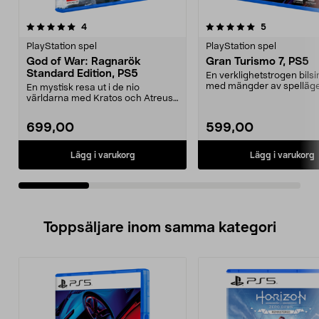
5.0av 5 stjärnor
recensioner
5.0av 5 stjärnor
recensioner
4
5
PlayStation spel
PlayStation spel
God of War: Ragnarök
Gran Turismo 7, PS5
Standard Edition, PS5
En verklighetstrogen bils
med mängder av spelläg
En mystisk resa ut i de nio
Turismo 7 – den...
världarna med Kratos och Atreus.
God of War: Ragnarö...
699,00
599,00
Lägg i varukorg
Lägg i varukorg
Toppsäljare inom samma kategori