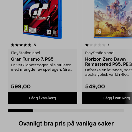
1.0 av 5 stjärnor
recensioner
5.0 av 5 stjärnor
recensioner
5
1
PlayStation spel
PlayStation spel
Gran Turismo 7, PS5
Horizon Zero Dawn
Remastered PS5, PEG
En verklighetstrogen bilsimulator
med mängder av spellägen. Gran
Utforska en levande, post
Turismo 7 – den...
apokalyptisk värld i 4K-
upplösning. Horizon Zero 
599,00
549,00
Lägg i varukorg
Lägg i varukorg
Ovanligt bra pris på vanliga saker