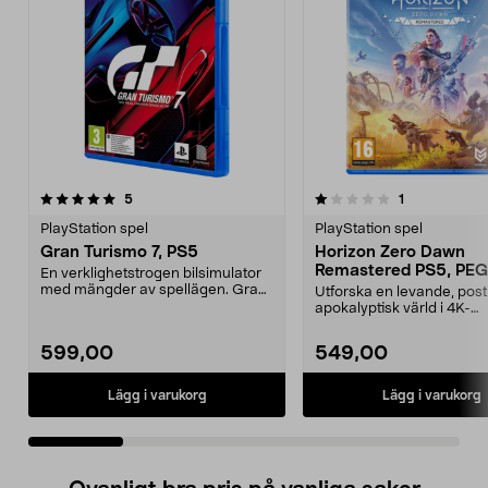
1.0 av 5 stjärnor
recensioner
5.0 av 5 stjärnor
recensioner
5
1
PlayStation spel
PlayStation spel
Gran Turismo 7, PS5
Horizon Zero Dawn
Remastered PS5, PEG
En verklighetstrogen bilsimulator
med mängder av spellägen. Gran
Utforska en levande, post
Turismo 7 – den...
apokalyptisk värld i 4K-
upplösning. Horizon Zero 
599,00
549,00
Lägg i varukorg
Lägg i varukorg