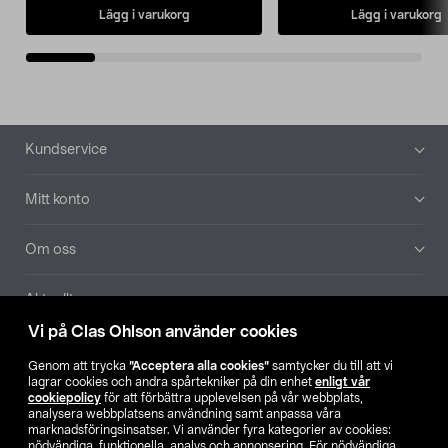
Lägg i varukorg
Lägg i varukorg
Sidfot
Kundservice
Mitt konto
Om oss
Aktuellt
Vi på Clas Ohlson använder cookies
Våra bolag
Genom att trycka
”Acceptera alla cookies”
samtycker du till att vi
lagrar cookies och andra spårtekniker på din enhet
enligt vår
Hitta butik
cookiepolicy
för att förbättra upplevelsen på vår webbplats,
analysera webbplatsens användning samt anpassa våra
marknadsföringsinsatser. Vi använder fyra kategorier av cookies:
nödvändiga, funktionella, analys och annonsering. För nödvändiga