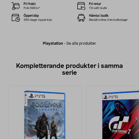
Fri frakt
Fri retur
Från 599 kr*
Till valfri butik
Öppet köp
Hämta i butik
365 dagar öppet köp
Beställ online, från butikslager
Playstation
-
Se alla produkter
Kompletterande produkter i samma
serie