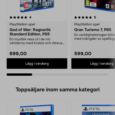
5.0av 5 stjärnor
recensioner
recensioner
4
5
0.0 av 5 stjärnor
PlayStation spel
PlayStation spel
God of War: Ragnarök
Gran Turismo 7, PS5
Standard Edition, PS5
En verklighetstrogen bils
med mängder av spelläg
En mystisk resa ut i de nio
Turismo 7 – den...
världarna med Kratos och Atreus.
God of War: Ragnarö...
699,00
599,00
Lägg i varukorg
Lägg i varukorg
Toppsäljare inom samma kategori