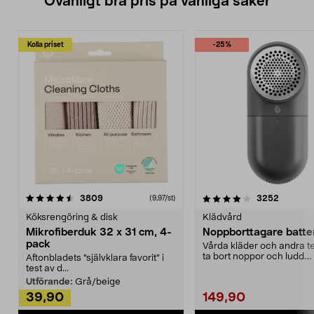
Ovanligt bra pris på vanliga saker
Kolla priset
-25%
4.0av 5 stjärnor
recensioner
4.5av 5 stjärnor
recensio
3809
3252
(9,97/st)
Köksrengöring & disk
Klädvård
Mikrofiberduk 32 x 31 cm, 4-
Noppborttagare batter
pack
Vårda kläder och andra tex
ta bort noppor och ludd.
Aftonbladets "självklara favorit” i
Noppborttagaren fräs...
test av d...
Utförande:
Grå/beige
39,90
149,90