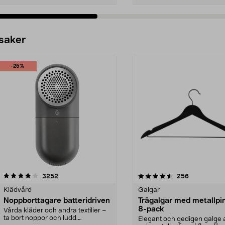
 saker
-25%
4.5av 5 stjärnor
recensioner
4.0av 5 stjärnor
recensioner
3252
256
Klädvård
Galgar
Noppborttagare batteridriven
Trägalgar med metallpi
8-pack
Vårda kläder och andra textilier –
ta bort noppor och ludd.
Elegant och gedigen galge a