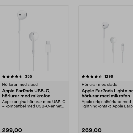
4.5 av 5 stjärnor
recensioner
4.5 av 5 stjärnor
recensioner
355
1298
Hörlurar med sladd
Hörlurar med sladd
Apple EarPods USB-C,
Apple EarPods Lightning
hörlurar med mikrofon
hörlurar med mikrofon
Apple originalhörlurar med USB-C
Apple originalhörlurar med
– kompatibel med USB-C-enheter
lightningkontakt. Apple Ear
med iOS 10 eller...
Lightning – maximerad...
299,00
269,00