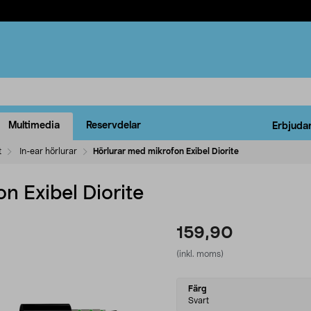
Multimedia
Reservdelar
Erbjuda
t
In-ear hörlurar
Hörlurar med mikrofon Exibel Diorite
n Exibel Diorite
159,90
(inkl. moms)
Select
Färg
variant
Svart