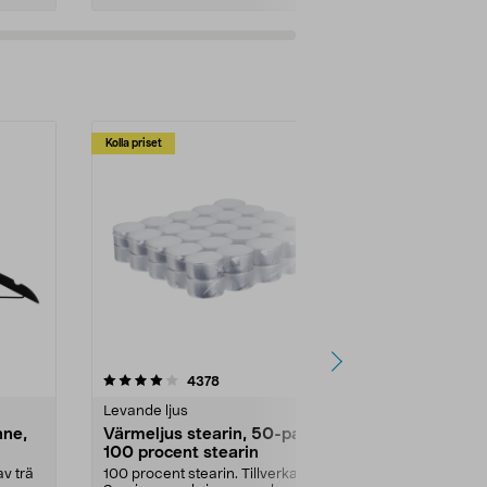
Kolla priset
Multibuy
4.5av 5 stjärnor
recensioner
4.5
4378
2
Levande ljus
Rengöringsm
nne,
Värmeljus stearin, 50-pack,
Bikarbonat
100 procent stearin
Ett allsidigt 
städning och 
v trä
100 procent stearin. Tillverkade i