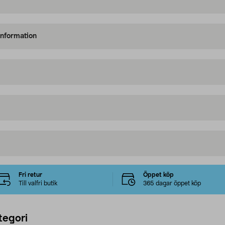
information
Fri retur
Öppet köp
Till valfri butik
365 dagar öppet köp
tegori