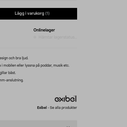
Lägg i varukorg
(1)
Onlinelager
Hämtar lagerstatus...
esign och bra ljud.
i mobilen eller lyssna på poddar, musik etc.
gillar bäst.
 mm-anslutning.
Exibel
-
Se alla produkter