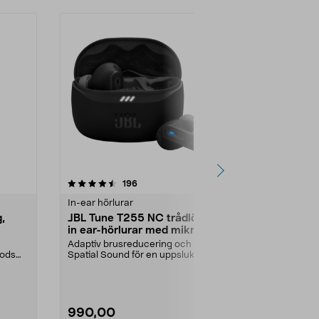
4.0 av 5 stjärnor
recensioner
4.5
196
5
In-ear hörlurar
In-ear hörlur
,
JBL Tune T255 NC trådlösa
Sony WF-C5
in ear-hörlurar med mikrofon,
ear hörlura
svart
Adaptiv brusreducering och
11 timmars ba
pods
Spatial Sound för en uppslukande
ytterligare 11 
ljudupplevelse. JBL ...
Färg:
Svart
990,00
490,00