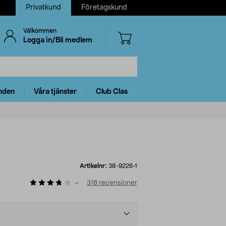
Privatkund
Företagskund
Välkommen
Logga in/Bli medlem
nden
Våra tjänster
Club Clas
Artikelnr:
38-9226-1
318
recensioner