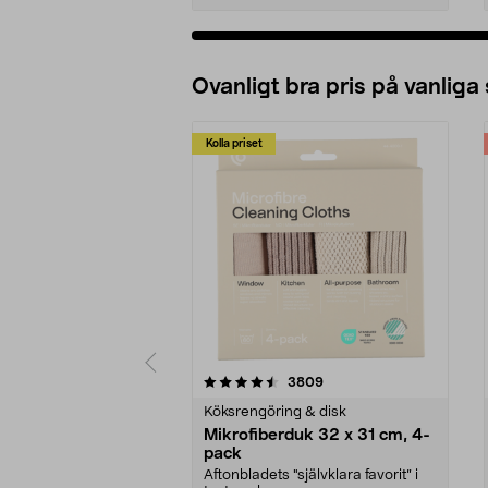
Ovanligt bra pris på vanliga
Kolla priset
5av 5 stjärnor
4.0av 5 stjärnor
recensioner
3809
Köksrengöring & disk
Mikrofiberduk 32 x 31 cm, 4-
pack
Aftonbladets "självklara favorit” i