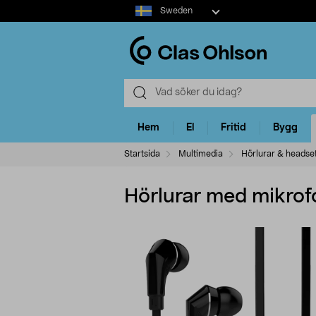
Select
Sweden
market
Hem
El
Fritid
Bygg
Startsida
Multimedia
Hörlurar & headse
Hörlurar med mikrofo