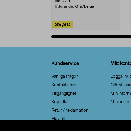
test av d...
Utförande:
Grå/beige
39,90
Lägg i varukorg
Sidfot
Kundservice
Mitt kont
Vanliga frågor
Logga in/R
Kontakta oss
Glömt lös
Tillgänglighet
Min inform
Köpvillkor
Min orderh
Retur / reklamation
Elavfall
Cookie policy