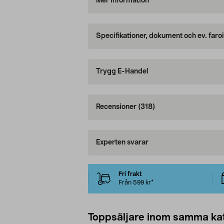
Mer information
Specifikationer, dokument och ev. faro
Trygg E-Handel
Recensioner
(318)
Experten svarar
Fri frakt
Från 599 kr*
Toppsäljare inom samma ka