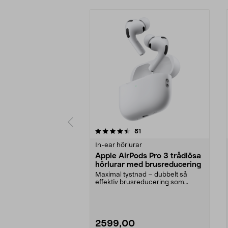
5 av 5 stjärnor
4.5 av 5 stjärnor
recensioner
81
In-ear hörlurar
Apple AirPods Pro 3 trådlösa
hörlurar med brusreducering
Maximal tystnad – dubbelt så
effektiv brusreducering som
föregångaren. Apple Air...
2599,00