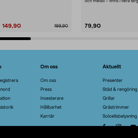
Noppborttagaren fräs...
och metall – finns i flera färg
Galge med sv...
149,90
79,90
199,90
Lägg i varukorg
Lägg i varukorg
o
Om oss
Aktuellt
egistrera
Om oss
Presenter
enord
Press
Städ & rengöring
ation
Investerare
Grillar
istorik
Hållbarhet
Grästrimmer
Karriär
Solcellsbelysning