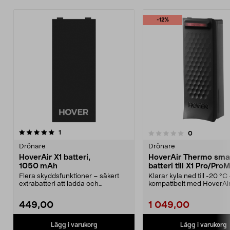
-12%
recensioner
1
recensioner
0
0.0 av 5 stjärnor
0.0 av 5 stjärnor
Drönare
Drönare
HoverAir X1 batteri,
HoverAir Thermo sma
1050 mAh
batteri till X1 Pro/Pro
Flera skyddsfunktioner – säkert
Klarar kyla ned till -20 °C
extrabatteri att ladda och
kompatibelt med HoverAir
använda. HoverAir X1 ...
och X1 ProMax. 192...
449,00
1 049,00
Lägg i varukorg
Lägg i varukorg