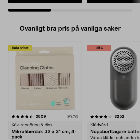
Ovanligt bra pris på vanliga saker
Kolla priset
-25%
4.0av 5 stjärnor
recensioner
4.5av 5 stjärnor
recensio
3809
3252
(9,97/st)
Köksrengöring & disk
Klädvård
Mikrofiberduk 32 x 31 cm, 4-
Noppborttagare batter
pack
Vårda kläder och andra tex