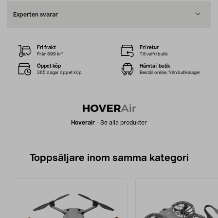
Experten svarar
Fri frakt
Fri retur
Från 599 kr*
Till valfri butik
Öppet köp
Hämta i butik
365 dagar öppet köp
Beställ online, från butikslager
Hoverair
-
Se alla produkter
Toppsäljare inom samma kategori