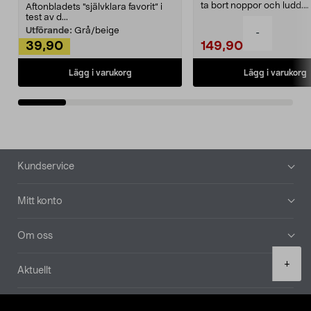
ta bort noppor och ludd.
Aftonbladets "självklara favorit” i
Noppborttagaren fräs...
test av d...
Utförande:
Grå/beige
-
39,90
149,90
Lägg i varukorg
Lägg i varukorg
Sidfot
Kundservice
Mitt konto
Om oss
Product
+
Aktuellt
quantity
Våra bolag