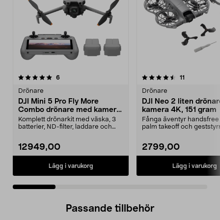
4.5 av 5 stjärnor
recensioner
5.0 av 5 stjärnor
recensioner
6
11
Drönare
Drönare
DJI Mini 5 Pro Fly More
DJI Neo 2 liten dröna
Combo drönare med kamera,
kamera 4K, 151 gram
249 g
Komplett drönarkit med väska, 3
Fånga äventyr handsfre
batterier, ND-filter, laddare och
palm takeoff och geststyr
reservdelar. D...
Neo 2 – ultralätt...
12949,00
2799,00
Lägg i varukorg
Lägg i varukorg
Passande tillbehör