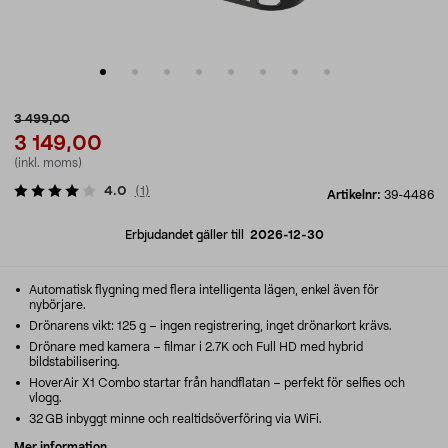
3 499,00
3 149,00
(inkl. moms)
4.0
(
1
)
Artikelnr:
39-4486
Erbjudandet gäller till
2026-12-30
Automatisk flygning med flera intelligenta lägen, enkel även för
nybörjare.
Drönarens vikt: 125 g – ingen registrering, inget drönarkort krävs.
Drönare med kamera – filmar i 2.7K och Full HD med hybrid
bildstabilisering.
HoverAir X1 Combo startar från handflatan – perfekt för selfies och
vlogg.
32 GB inbyggt minne och realtidsöverföring via WiFi.
Mer information