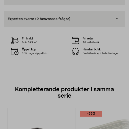
Experten svarar
(2 besvarade frågor)
Fri frakt
Fri retur
Från 599 kr*
Till valfri butik
Öppet köp
Hämta i butik
365 dagar öppet köp
Beställ online, från butikslager
Kompletterande produkter i samma
serie
-33%