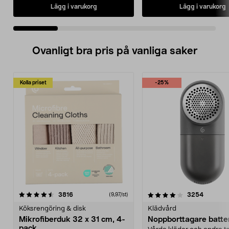
Lägg i varukorg
Lägg i varukorg
Ovanligt bra pris på vanliga saker
Kolla priset
-25%
4.0av 5 stjärnor
recensioner
4.5av 5 stjärnor
recensio
3816
3254
(9,97/st)
Köksrengöring & disk
Klädvård
Mikrofiberduk 32 x 31 cm, 4-
Noppborttagare batter
pack