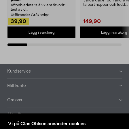
Vårda kläder och andra tex
ta bort noppor och ludd.
Aftonbladets "självklara favorit” i
Noppborttagaren fräs...
test av d...
Utförande:
Grå/beige
39,90
149,90
Lägg i varukorg
Lägg i varukorg
Sidfot
Kundservice
Mitt konto
Om oss
Aktuellt
Vi på Clas Ohlson använder cookies
Våra bolag