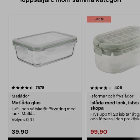
Toppsäljare inom samma kategori
-33%
4.0 av 5 stjärnor
recensioner
4.5 av 5 stjärnor
recension
7678
409
Matlådor
Isformar och fryslådor
Matlåda glas
Islåda med lock, isbo
skopa
Luft- och vätsketät förvaring med
lock. Matlå...
Frys upp till 28 isbitar åt
och förvara i den praktis
Volym:
0,8 l
Islåda med...
39,90
99,90