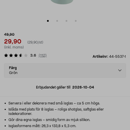
49,90
29,90
(29,90/st)
(inkl. moms)
3.6
(
112
)
Artikelnr:
44-5537-1
Select
Färg
variant
Grön
Erbjudandet gäller till
2026-10-04
Servera i eller dekorera med små isglas – ca 5 cm höga.
Islåda med plats för 8 isglas – roliga shotglas, saftglas eller
isdekorationer.
Gör dina egna isglas – smidig form av mjuk silikon.
Isglasformens mått: 26,3 x 133,8 x 5,3 cm.