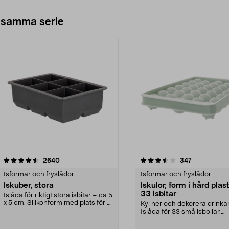
 samma serie
3.5av 5 stjärnor
recensioner
recensioner
2640
347
Isformar och fryslådor
Isformar och fryslådor
Iskuber, stora
Iskulor, form i hård plast
33 isbitar
Islåda för riktigt stora isbitar – ca 5
x 5 cm. Silikonform med plats för 6
Kyl ner och dekorera drinkar 
stor...
Islåda för 33 små isbollar.
Formens mått: 2...