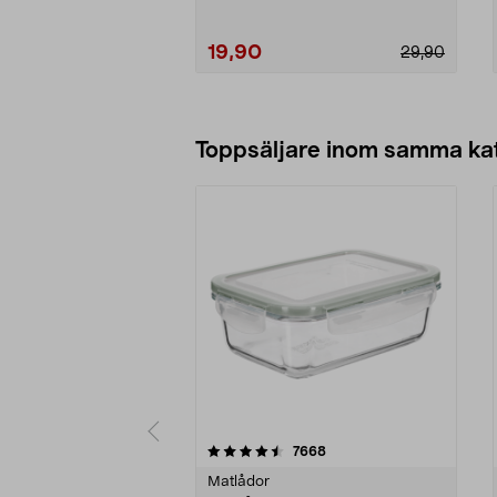
19,90
29,90
Lägg i varukorg
Toppsäljare inom samma ka
5 av 5 stjärnor
4.5 av 5 stjärnor
recensioner
7668
Matlådor