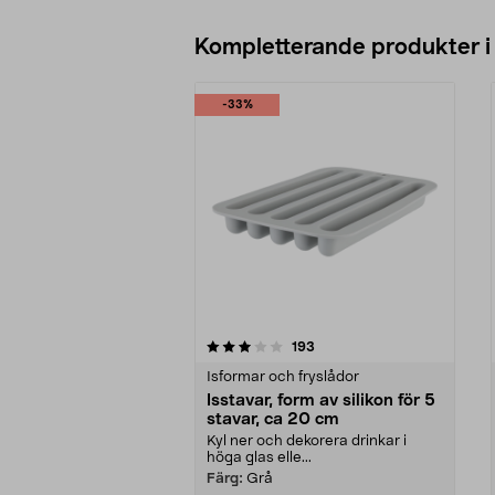
Kompletterande produkter i
-33%
0av 5 stjärnor
4.5av 5 stjärnor
recensioner
193
Isformar och fryslådor
Isstavar, form av silikon för 5
stavar, ca 20 cm
Kyl ner och dekorera drinkar i
höga glas elle...
Färg:
Grå