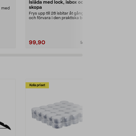
Islåda med lock, isbox och
Matlåda gla
skopa
ng med
Luft- och vät
lock. Matlåda 
Frys upp till 28 isbitar åt gången
frys och ugn..
och förvara i den praktiska boxen.
Islåda med...
99,90
49,90
149,90
Kolla priset
Multibuy