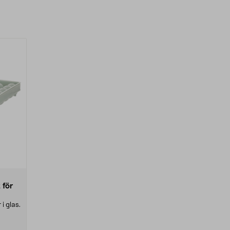
 för
i glas.