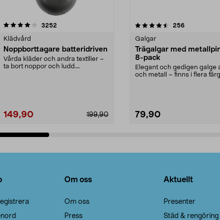
4.5av 5 stjärnor
recensioner
4.0av 5 stjärnor
recensioner
3252
256
Klädvård
Galgar
Noppborttagare batteridriven
Trägalgar med metallpi
8-pack
Vårda kläder och andra textilier –
ta bort noppor och ludd.
Elegant och gedigen galge a
Noppborttagaren fräs...
och metall – finns i flera färg
Galge med sv...
149,90
79,90
199,90
Lägg i varukorg
Lägg i varukorg
o
Om oss
Aktuellt
egistrera
Om oss
Presenter
enord
Press
Städ & rengöring