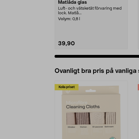
Matlåda glas
Luft- och vätsketät förvaring med
lock. Matlå...
Volym:
0,8 l
39,90
Ovanligt bra pris på vanliga
Kolla priset