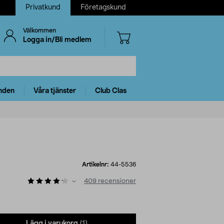
Privatkund
Företagskund
Välkommen
Logga in/Bli medlem
nden
Våra tjänster
Club Clas
Artikelnr:
44-5536
409
recensioner
Lägg i varukorg
(1)