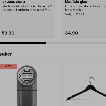
Iskuber, stora
Matlåda glas
Islåda för riktigt stora isbitar – ca 5
Luft- och vätsketät förvari
x 5 cm. Silikonform med plats för 6
lock. Matlå...
stor...
Volym:
0,33 l
59,90
34,90
 saker
-25%