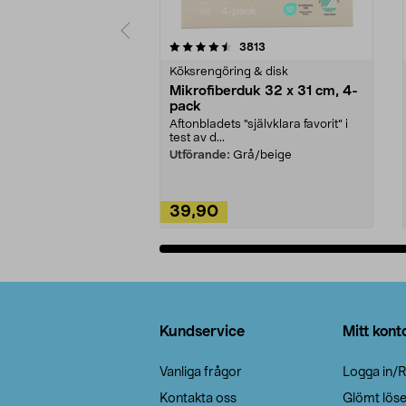
5av 5 stjärnor
4.0av 5 stjärnor
recensioner
3813
Köksrengöring & disk
Mikrofiberduk 32 x 31 cm, 4-
pack
Aftonbladets "självklara favorit” i
test av d...
Utförande:
Grå/beige
39,90
Lägg i varukorg
Sidfot
Kundservice
Mitt kont
Vanliga frågor
Logga in/R
Kontakta oss
Glömt lös