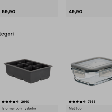
59,90
49,90
Lägg i varukorg
Lägg i varukorg
tegori
4.5 av 5 stjärnor
recensioner
4.0 av 5 stjärnor
recensione
2640
7668
Isformar och fryslådor
Matlådor