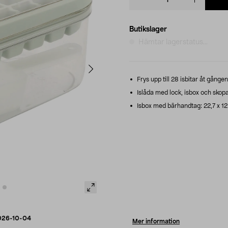
quantity
Butikslager
Hämtar lagerstatus...
Frys upp till 28 isbitar åt gånge
Islåda med lock, isbox och skopa
Isbox med bärhandtag: 22,7 x 12
026-10-04
Mer information