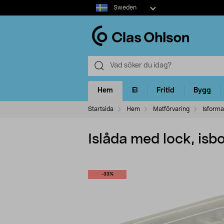
Select
Sweden
market
Hem
El
Fritid
Bygg
Startsida
Hem
Matförvaring
Isforma
Islåda med lock, isb
-33%