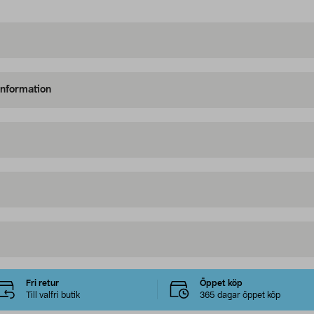
information
Fri retur
Öppet köp
Till valfri butik
365 dagar öppet köp