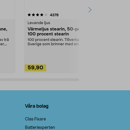
4.5av 5 stjärnor
recensioner
4.5
4378
2
Levande ljus
Rengöringsm
nne,
Värmeljus stearin, 50-pack,
Bikarbonat
100 procent stearin
Ett allsidigt 
städning och 
v trä
100 procent stearin. Tillverkade i
ute. Städa med
er.
Sverige som brinner med en
vacker och sotfri ...
59,90
49,90
Lägg i varukorg
Lägg
Våra bolag
Clas Fixare
Batteriexperten