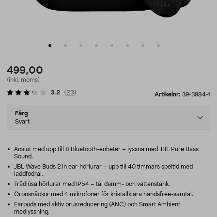
499,00
(inkl. moms)
3.2
(
23
)
Artikelnr:
39-3984-1
Select
Färg
variant
Svart
Anslut med upp till 8 Bluetooth-enheter – lyssna med JBL Pure Bass
Sound.
JBL Wave Buds 2 in ear-hörlurar – upp till 40 timmars speltid med
laddfodral.
Trådlösa hörlurar med IP54 – tål damm- och vattenstänk.
Öronsnäckor med 4 mikrofoner för kristallklara handsfree-samtal.
Earbuds med aktiv brusreducering (ANC) och Smart Ambient
medlyssning.