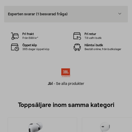
Experten svarar
(1 besvarad fråga)
Fri frakt
Fri retur
Från 599 kr*
Till valfri butik
Öppet köp
Hämta i butik
365 dagar öppet köp
Beställ online, från butikslager
Jbl
-
Se alla produkter
Toppsäljare inom samma kategori