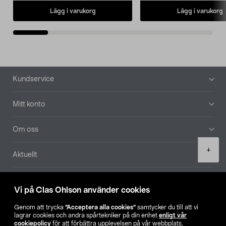
Lägg i varukorg
Lägg i varukorg
Sidfot
Kundservice
Mitt konto
Om oss
Product
+
Aktuellt
quantity
Våra bolag
Vi på Clas Ohlson använder cookies
Hitta butik
Genom att trycka
”Acceptera alla cookies”
samtycker du till att vi
lagrar cookies och andra spårtekniker på din enhet
enligt vår
cookiepolicy
för att förbättra upplevelsen på vår webbplats,