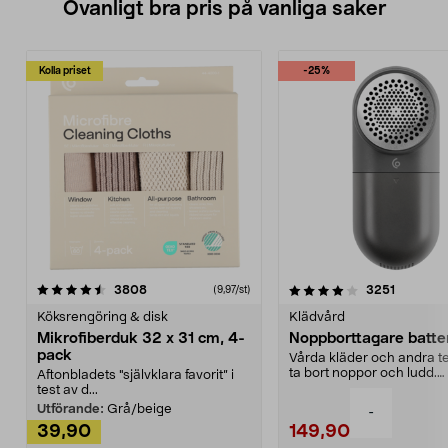
Ovanligt bra pris på vanliga saker
Kolla priset
-25%
4.0av 5 stjärnor
recensioner
4.5av 5 stjärnor
recensio
3808
3251
(9,97/st)
Köksrengöring & disk
Klädvård
Mikrofiberduk 32 x 31 cm, 4-
Noppborttagare batter
pack
Vårda kläder och andra tex
ta bort noppor och ludd.
Aftonbladets "självklara favorit” i
Noppborttagaren fräs...
test av d...
Utförande:
Grå/beige
-
39,90
149,90