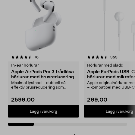
4.5 av 5 stjärnor
recensioner
4.5 av 5 stjärnor
recension
78
353
In-ear hörlurar
Hörlurar med sladd
Apple AirPods Pro 3 trådlösa
Apple EarPods USB-C
hörlurar med brusreducering
hörlurar med mikrofo
Maximal tystnad – dubbelt så
Apple originalhörlurar 
effektiv brusreducering som
– kompatibel med USB-C
föregångaren. Apple Air...
med iOS 10 eller...
2599,00
299,00
Lägg i varukorg
Lägg i varukorg